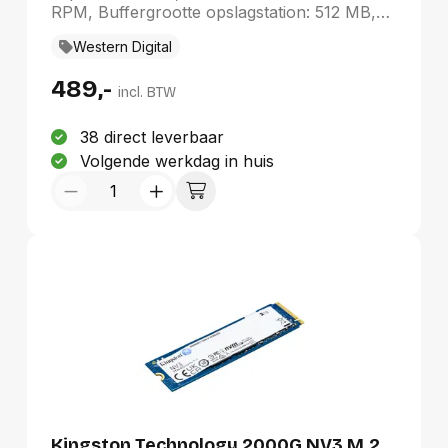
RPM, Buffergrootte opslagstation: 512 MB,
HDD omvang: 3.5", Interface: SATA III
Western Digital
489,-
incl. BTW
38 direct leverbaar
Volgende werkdag in huis
Kingston Technology 2000G NV3 M.2