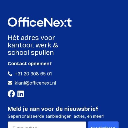
opslag voor thuis en zakelijk gebruik.
leessnelheid tot 7.250 MB/s, maar liefst 45%
sneller dan het vorige model.Efficiënt
vermogen73% energiezuiniger voor meer
MB/s per watt, zonder concessies te doen
aan de prestaties en thermische
controle.VeelzijdigheidTot 4 TB extra
Hét adres voor
capaciteit en snelle Intelligent TurboWrite 2.0
met meer TurboWrite-ruimte.
kantoor, werk &
school spullen
Contact opnemen?
+31 20 308 65 01
klant@officenext.nl
Meld je aan voor de nieuwsbrief
Gepersonaliseerde aanbiedingen, acties, en meer!
Email