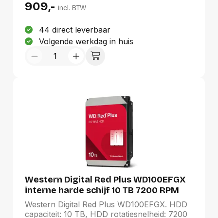
909,-
incl. BTW
44 direct leverbaar
Volgende werkdag in huis
Western Digital Red Plus WD100EFGX
interne harde schijf 10 TB 7200 RPM
512 MB 3.5" SATA III
Western Digital Red Plus WD100EFGX. HDD
capaciteit: 10 TB, HDD rotatiesnelheid: 7200