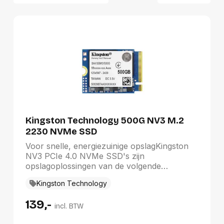
Relevantie
Van A tot Z
Van Z tot A
Nieuwste eerst
Oudste eerst
Goedkoopste eerst
Duurste eerst
Kingston Technology 500G NV3 M.2
2230 NVMe SSD
Voor snelle, energiezuinige opslagKingston
NV3 PCIe 4.0 NVMe SSD's zijn
opslagoplossingen van de volgende
generatie, voorzien van een Gen 4x4
Kingston Technology
NVMe-controller die lees-/schrijfsnelheden
tot 6.000/5.000MB/s* biedt. Ze zijn
139,-
verkrijgbaar in compact, enkelzijdig M.2
incl. BTW
2280- (22x80mm) en 2230-formaat