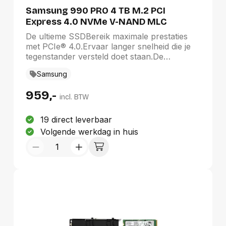
Samsung 990 PRO 4 TB M.2 PCI
Express 4.0 NVMe V-NAND MLC
De ultieme SSDBereik maximale prestaties
met PCIe® 4.0.Ervaar langer snelheid die je
tegenstander versteld doet staan.De
ingebouwde slimme temperatuursbeheersing
Samsung
van de controller levert superieur efficiënt
vermogen, terwijl hij op topsnelheid blijft
959,-
presteren, zodat jij altijd bovenaan staat.PCIe
incl. BTW
4.0 op maximale snelheidEnorme boost in
snelheid. 40% en 55% sneller random
19 direct leverbaar
lezen/schrijven dan 980 PRO - tot
Volgende werkdag in huis
1400K/1550K IOPS, terwijl de sequentiële
snelheid voor lezen/schrijven tot 7450/6900
MB/s bereikt, bijna de maximale prestatie van
PCIe® 4.0. Word een hoogvlieger in gaming,
bewerking van video en 3D, datanalyse en
nog veel meer.Baanbrekend efficiënt
vermogenNog efficiënter gebruik van
vermogen.Voor betere prestaties is vaak
meer vermogen nodig. 990 PRO gebruikt