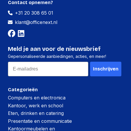
Contact opnemen?
en praktische hulpmiddelen, ons
assortiment ondersteunt productiviteit,
+31 20 308 65 01
organisatie en creativiteit. Of het nu gaat
om een professionele werkplek, een
klant@officenext.nl
schoolomgeving of een thuiskantoor,
OfficeNext biedt alles om jouw werk
gemakkelijker en efficiënter te maken. Kies
voor kwaliteit, gemak en originele
Meld je aan voor de nieuwsbrief
producten voor het beste resultaat!
Gepersonaliseerde aanbiedingen, acties, en meer!
Email
Inschrijven
Categorieën
Computers en electronica
Kantoor, werk en school
Eten, drinken en catering
Presentatie en communicatie
Kantoormeubelen en