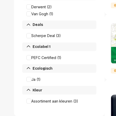
Alles in M
G
Derwent (2)
Tekenmateriaal en
hobbyartikelen
Van Gogh (1)
Tablets
Tablets
Deals
Hygiëne, expeditie, veiligheid en
Handtek
geldbeheer
Tabletto
Scherpe Deal (3)
Tabletbe
Tablet s
Ecolabel 1
Pencil
Pencil ac
PEFC Certified (1)
Alles in T
Ecologisch
G
Telefon
accesso
Ja (1)
Smartpho
Kleur
Smartwat
accessor
Assortiment aan kleuren (3)
A/V conf
Apple ka
Telecom 