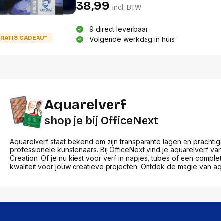
res
als ervaren schilders.
38,99
Laptopt
incl. BTW
Beamer accesoires
elefonie en
Rugtass
es
Alles in Beamers en accesoires
Alles in 
9 direct leverbaar
en koffer
RATIS CADEAU*
Volgende werkdag in huis
s, oortjes en
Netwerk en internet
ires
Mesh wifi systemen
Organi
 headsets
Bedrade routers
Muismatt
oons
Draadloze routers
Documen
Netwerk extenders
Beeldsch
ens
Netwerk switches
Aquarelverf
Voet-, a
ccessoires
Netwerkkaarten
ruggens
shop je bij OfficeNext
eadsets, oortjes en
Netwerk transceiver modules
Toetsen
es
Werkstat
Alles in Netwerk en internet
Aquarelverf staat bekend om zijn transparante lagen en prachti
Alles in 
professionele kunstenaars. Bij OfficeNext vind je aquarelverf 
Creation. Of je nu kiest voor verf in napjes, tubes of een comple
kwaliteit voor jouw creatieve projecten. Ontdek de magie van aq