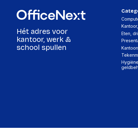
Categ
Compute
Kantoor
Hét adres voor
Eten, dr
kantoor, werk &
Present
school spullen
Kantoor
Tekenma
Hygiëne,
geldbe