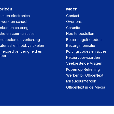
orieën
Meer
rs en electronica
Contact
, werk en school
Over ons
inken en catering
Garantie
atie en communicatie
Hoe te bestellen
meubelen en verlichting
Betaalmogelijkheden
teriaal en hobbyartikelen
Bezorginformatie
 expeditie, veiligheid en
Kortingscodes en acties
heer
Retourvoorwaarden
Veelgestelde Vragen
Kopen op Rekening
Werken bij OfficeNext
Milieukeurmerken
OfficeNext in de Media