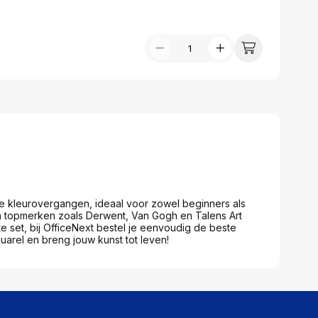
assen
(Point of Sale)
en
Mobiele pinautomaten
Laptoptassen, rugtassen
Alles in Betaaloplossingen POS
s
(Point of Sale)
satie en comfort
en en polssteunen
tenhouders
ermfilters
rm- en
teunen
bordlades
ions
ge kleurovergangen, ideaal voor zowel beginners als
Organisatie en comfort
van topmerken zoals Derwent, Van Gogh en Talens Art
te set, bij OfficeNext bestel je eenvoudig de beste
uarel en breng jouw kunst tot leven!