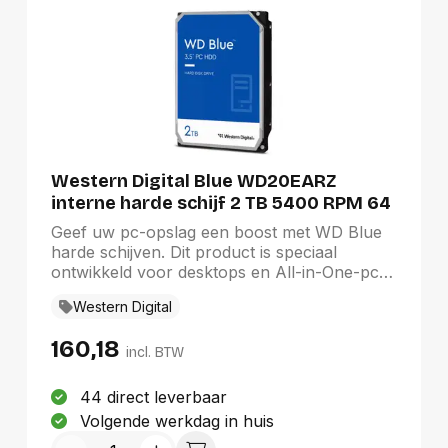
Western Digital Blue WD20EARZ
interne harde schijf 2 TB 5400 RPM 64
MB 3.5" SATA III
Geef uw pc-opslag een boost met WD Blue
harde schijven. Dit product is speciaal
ontwikkeld voor desktops en All-in-One-pc's
met een reeks van verschillende
Western Digital
opslagcapaciteiten.Verbeter de pc-
prestatiesGeef uw desktop extra prestaties
160,18
en opslagcapaciteit door uw harde schijf te
incl. BTW
combineren met een SSD voor een zo snel
mogelijke toegang tot uw gegevens en een
44 direct leverbaar
WD Blue harde schijf voor tot 6 TB aan extra
Volgende werkdag in huis
capaciteit.Plan voor de toekomstMet betere