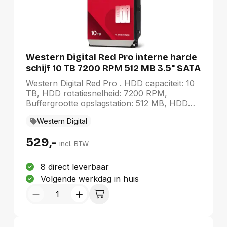
Western Digital Red Pro interne harde
schijf 10 TB 7200 RPM 512 MB 3.5" SATA
III
Western Digital Red Pro . HDD capaciteit: 10
TB, HDD rotatiesnelheid: 7200 RPM,
Buffergrootte opslagstation: 512 MB, HDD
omvang: 3.5", Interface: SATA III
Western Digital
529,-
incl. BTW
8 direct leverbaar
Volgende werkdag in huis