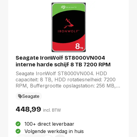
Seagate IronWolf ST8000VN004
interne harde schijf 8 TB 7200 RPM
256 MB 3.5" SATA III
Seagate IronWolf ST8000VN004. HDD
capaciteit: 8 TB, HDD rotatiesnelheid: 7200
RPM, Buffergrootte opslagstation: 256 MB,
HDD omvang: 3.5", Interface: SATA III
Seagate
448,99
incl. BTW
100+ direct leverbaar
Volgende werkdag in huis