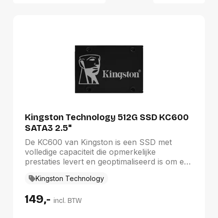
Relevantie
Van A tot Z
Van Z tot A
Nieuwste eerst
Oudste eerst
Goedkoopste eerst
Duurste eerst
Kingston Technology 512G SSD KC600
SATA3 2.5"
De KC600 van Kingston is een SSD met
volledige capaciteit die opmerkelijke
prestaties levert en geoptimaliseerd is om een
snel reagerend systeem op te leveren met
Kingston Technology
ongelooflijke opstart-, laad- en
overdrachtssnelheden. Deze schijf is
149,-
beschikbaar in zowel 2,5 inch als mSATA en
incl. BTW
heeft een SATA versie 3 interface met