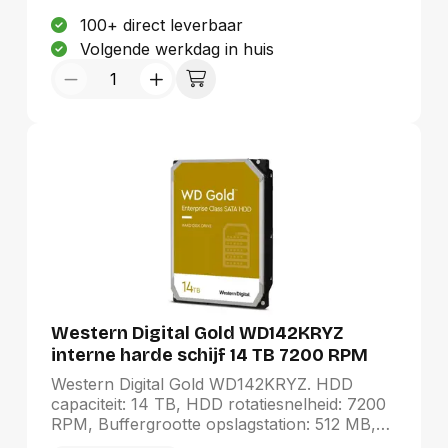
100+ direct leverbaar
Volgende werkdag in huis
Western Digital Gold WD142KRYZ
interne harde schijf 14 TB 7200 RPM
512 MB 3.5" SATA III
Western Digital Gold WD142KRYZ. HDD
capaciteit: 14 TB, HDD rotatiesnelheid: 7200
RPM, Buffergrootte opslagstation: 512 MB,
HDD omvang: 3.5", Interface: SATA III