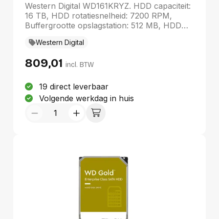
3.5" SATA
Western Digital WD161KRYZ. HDD capaciteit:
16 TB, HDD rotatiesnelheid: 7200 RPM,
Buffergrootte opslagstation: 512 MB, HDD
omvang: 3.5", Interface: SATA
Western Digital
809,01
incl. BTW
19 direct leverbaar
Volgende werkdag in huis