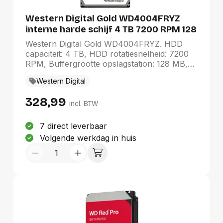
Western Digital Gold WD4004FRYZ
interne harde schijf 4 TB 7200 RPM 128
MB 3.5" SATA III
Western Digital Gold WD4004FRYZ. HDD
capaciteit: 4 TB, HDD rotatiesnelheid: 7200
RPM, Buffergrootte opslagstation: 128 MB,
HDD omvang: 3.5", Interface: SATA III,
Western Digital
Hybride HDD (H-HDD) cachegeheugen:
0,256 GB
328,99
incl. BTW
7 direct leverbaar
Volgende werkdag in huis