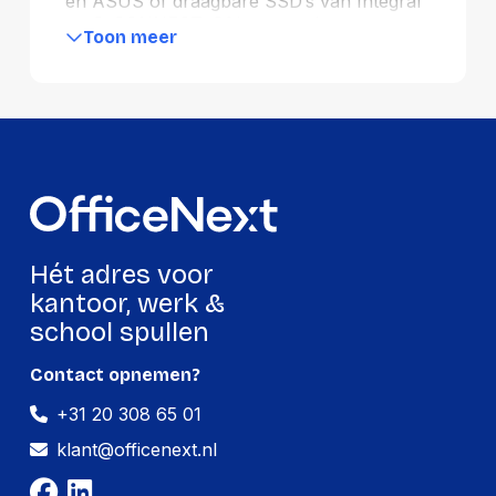
en ASUS of draagbare SSD’s van Integral
en Q-CONNECT. Of je nu zoekt naar
Toon meer
snelheid, betrouwbaarheid of capaciteit, wij
bieden de juiste oplossing. Ontdek ook
merkloze en Epson-opslagopties. Bestel
eenvoudig en profiteer van hoogwaardige
opslag voor thuis en zakelijk gebruik.
Hét adres voor
kantoor, werk &
school spullen
Contact opnemen?
+31 20 308 65 01
klant@officenext.nl