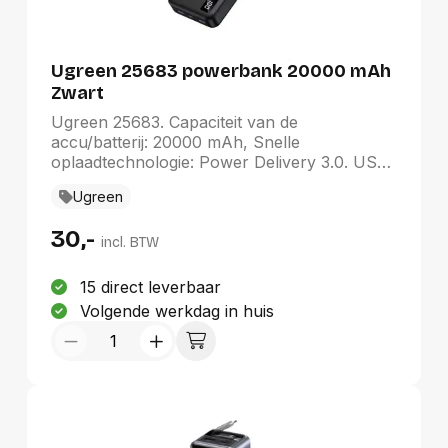
Ugreen 25683 powerbank 20000 mAh
Zwart
Ugreen 25683. Capaciteit van de
accu/batterij: 20000 mAh, Snelle
oplaadtechnologie: Power Delivery 3.0. USB
Type-A-uitvoerpoorten: 2, Aantal USB-Type-
Ugreen
C-poorten: 1. Kleur van het product: Zwart
30,-
incl. BTW
15 direct leverbaar
Volgende werkdag in huis