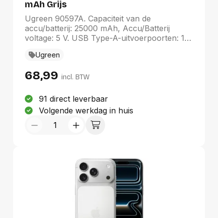
mAh Grijs
Ugreen 90597A. Capaciteit van de
accu/batterij: 25000 mAh, Accu/Batterij
voltage: 5 V. USB Type-A-uitvoerpoorten: 1,
Aantal USB-Type-C-poorten: 2. Kleur van
Ugreen
het product: Grijs
68,99
incl. BTW
91 direct leverbaar
Volgende werkdag in huis