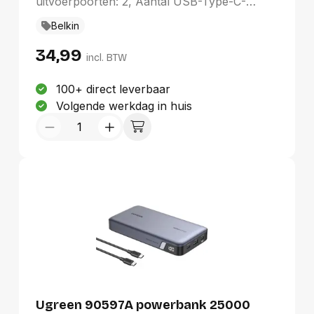
uitvoerpoorten: 2, Aantal USB-Type-C-
poorten: 1. Totale uitgangsvermogen: 15 W.
Belkin
Kleur van het product: Zwart
34,99
incl. BTW
100+ direct leverbaar
Volgende werkdag in huis
Ugreen 90597A powerbank 25000