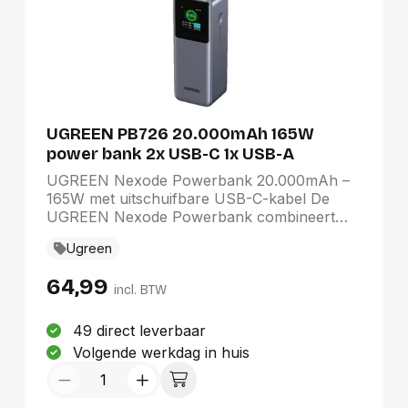
UGREEN PB726 20.000mAh 165W
power bank 2x USB-C 1x USB-A
retractable USB-C cable
UGREEN Nexode Powerbank 20.000mAh –
165W met uitschuifbare USB-C-kabel De
UGREEN Nexode Powerbank combineert
een hoge capaciteit met krachtig snelladen.
Ugreen
Dankzij het totale vermogen van maximaal
165W laad je moeiteloos smartphones,
64,99
tablets en zelfs laptops op. Ideaal voor
incl. BTW
onderweg, op kantoor of tijdens een lange
reis. Krachtig opladen tot 165W Met een
49 direct leverbaar
maximaal totaalvermogen van 165W is deze
Volgende werkdag in huis
powerbank geschikt voor apparaten die veel
energie vragen. Laad je laptop, tablet en
smartphone snel en stabiel op, zonder