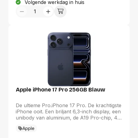
Volgende werkdag in huis
achter: 50MP + 8MP nachtzichtCamera
voor: 8MPOpladen: 18W bedraadSIM: Dual
SIM (nano + eSIM)Batterijduur: tot 40 uur
spreektijd, 16 dagen standbyConnectiviteit:
2G/3G/4G LTE, Bluetooth 5.0, Wi-Fi (802.11
a/b/g/n/ac), NFCSensoren: accelerometer,
gyroscoop, kompas,
omgevingslichtsensorAfmetingen: 170 mm ×
80 mm × 12 mmGewicht: 276 g
Apple iPhone 17 Pro 256GB Blauw
De ultieme Pro.iPhone 17 Pro. De krachtigste
iPhone ooit. Een briljant 6,3-inch display, een
unibody van aluminium, de A19 Pro-chip, 48
MP camera’s aan de achterkant en een
Apple
ongekende batterijduur.&nbsp;Unibody. Voor
ongekende kracht.De krachtigste iPhone tot