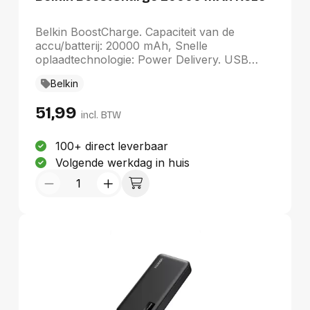
50% opgeladen. Tot slot is de iPhone 17 Pro
gemaakt voor Apple Intelligence en biedt het
Belkin BoostCharge. Capaciteit van de
een persoonlijke ervaring vol power: je
accu/batterij: 20000 mAh, Snelle
schrijft, laat zien wie je bent en je krijgt alles
oplaadtechnologie: Power Delivery. USB
moeiteloos voor elkaar.
Type-A-uitvoerpoorten: 1, Aantal USB-Type-
Belkin
C-poorten: 1. Kleur van het product: Roze
51,99
incl. BTW
100+ direct leverbaar
Volgende werkdag in huis