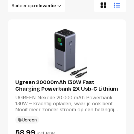
Sorteer op:
relevantie
Relevantie
Van A tot Z
Van Z tot A
Nieuwste eerst
Oudste eerst
Goedkoopste eerst
Duurste eerst
Ugreen 20000mAh 130W Fast
Charging Powerbank 2X Usb-C Lithium
Grijs
UGREEN Nexode 20.000 mAh Powerbank
130W – krachtig opladen, waar je ook bent
Nooit meer zonder stroom op een belangrijk
moment. Met de UGREEN Nexode PB721
Ugreen
Powerbank beschik je over een krachtige
capaciteit van 20.000 mAh en een maximaal
58,99
uitgangsvermogen van 130W. Ideaal voor het
incl. BTW