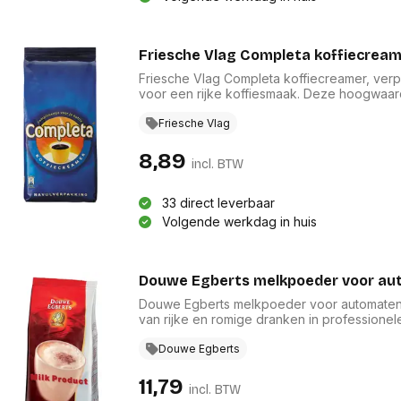
Friesche Vlag Completa koffiecreame
Friesche Vlag Completa koffiecreamer, verpa
voor een rijke koffiesmaak. Deze hoogwaard
cateringsector, biedt een romige textuur die
een consistente en heerlijke ervaring in el
Friesche Vlag
en smaak van groot belang zijn. Verhoog u
8,89
incl. BTW
33 direct leverbaar
Volgende werkdag in huis
Douwe Egberts melkpoeder voor aut
Douwe Egberts melkpoeder voor automaten, 
van rijke en romige dranken in profession
speciaal ontwikkeld voor gebruik in automa
Geniet van de constante kwaliteit van Douwe
Douwe Egberts
faciliteiten. Maak elke drankervaring bijzo
biedt.
11,79
incl. BTW