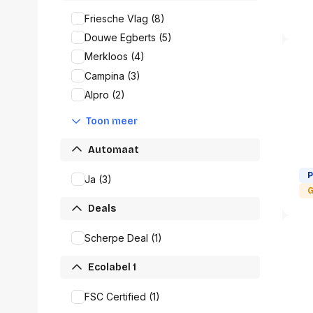
Alles in M
Friesche Vlag (8)
Tekenmateriaal en
hobbyartikelen
Douwe Egberts (5)
Tablets
Merkloos (4)
Tablets
Hygiëne, expeditie, veiligheid en
Campina (3)
Handtek
geldbeheer
Tabletto
Alpro (2)
Tabletbe
Tablet s
Toon meer
Pencil
Automaat
Pencil ac
Alles in T
P
Ja (3)
G
Telefon
Deals
accesso
Smartpho
Scherpe Deal (1)
Smartwat
accessor
Ecolabel 1
A/V conf
Apple ka
FSC Certified (1)
Telecom 