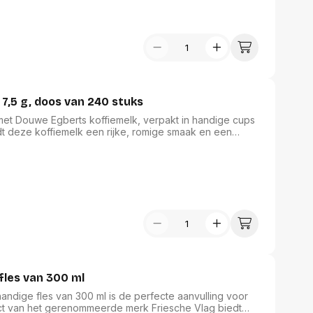
assen
(Point of Sale)
en
Mobiele pinautomaten
Laptoptassen, rugtassen
Alles in Betaaloplossingen POS
s
(Point of Sale)
satie en comfort
7,5 g, doos van 240 stuks
en en polssteunen
tenhouders
 met Douwe Egberts koffiemelk, verpakt in handige cups
ermfilters
dt deze koffiemelk een rijke, romige smaak en een
bevat 240 cups, ideaal voor zowel thuis als
rm- en
van een volle koffiesmaak met het gemak van
teunen
ie perfect en consistent is.
bordlades
ions
Organisatie en comfort
fles van 300 ml
andige fles van 300 ml is de perfecte aanvulling voor
ct van het gerenommeerde merk Friesche Vlag biedt