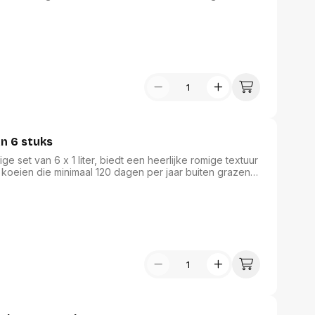
de toevoeging van lactose. Ideaal voor zowel
e koffiemelk uw koffie met een luxe ervaring. Een
 die waarde hecht aan kwaliteit en smaak.
an 6 stuks
e set van 6 x 1 liter, biedt een heerlijke romige textuur
 koeien die minimaal 120 dagen per jaar buiten grazen,
rfect voor koffie, ontbijtgranen of als verfrissende
rzaamheid, ideaal voor de bewuste consument die
n de voordelen van halfvolle melk wil genieten.