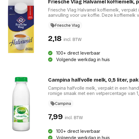
Friesche Vlag Halvamel koffiemelk, 
Friesche Vlag Halvamel koffiemelk, verpakt 
aanvulling voor uw koffie. Deze koffiemel
romige smaak met lactose, die uw warme drank
deze Halvamel koffiemelk voor een harmonie
Friesche Vlag
Geniet van de kwaliteit en het gemak in één.
2,18
incl. BTW
100+ direct leverbaar
Volgende werkdag in huis
Campina halfvolle melk, 0,5 liter, pa
Campina halfvolle melk, verpakt in een handig
romige smaak met een vetpercentage van 1,
120 dagen per jaar buiten grazen, wat bijdr
natuurlijke voeding is het een verantwoorde 
Campina
als verfrissing, geniet van de pure smaak va
7,99
incl. BTW
100+ direct leverbaar
Volgende werkdag in huis