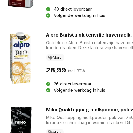
40 direct leverbaar
Volgende werkdag in huis
Alpro Barista glutenvrije havermelk, 1
Ontdek de Alpro Barista glutenvrije haverme
koude dranken. Deze lactosevrije havermelk 
vitamines B2, B12 en D2. Met een haverbasis
opschuimen tot 65°C, perfect voor lattes en
Alpro
van 8 x 1 liter, is het de gezonde keuze voor
28,99
incl. BTW
26 direct leverbaar
Volgende werkdag in huis
Miko Qualitopping melkpoeder, pak 
Miko Qualitopping melkpoeder, pak van 750
luxueuze schuimlaag in warme dranken. Dit
gebruik in vendingautomaten en is ideaal voo
en rijke smaak die dit product aan uw favo
Miko