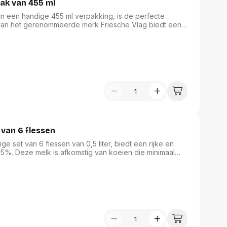
pak van 455 ml
in een handige 455 ml verpakking, is de perfecte
k van het gerenommeerde merk Friesche Vlag biedt een
en verrijkt. Ideaal voor catering en faciliteiten, zorgt
uze balans tussen smaak en textuur in elke kop.
k van 6 flessen
e set van 6 flessen van 0,5 liter, biedt een rijke en
5%. Deze melk is afkomstig van koeien die minimaal
aagt aan de hoge kwaliteit en smaak. Dankzij de
keuze voor het hele gezin. Ideaal voor koffie, ontbijt of
n Campina in elke slok.