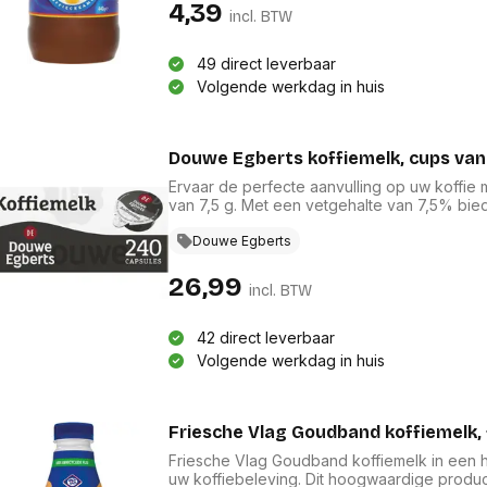
res
4,39
Laptopt
incl. BTW
Beamer accesoires
elefonie en
Rugtass
es
Alles in Beamers en accesoires
Alles in 
49 direct leverbaar
en koffer
Volgende werkdag in huis
s, oortjes en
Netwerk en internet
ires
Mesh wifi systemen
Organi
 headsets
Bedrade routers
Douwe Egberts koffiemelk, cups van 
Muismatt
oons
Draadloze routers
Documen
Ervaar de perfecte aanvulling op uw koffie
Netwerk extenders
Beeldsch
van 7,5 g. Met een vetgehalte van 7,5% bie
ens
Netwerk switches
aantrekkelijke goudbruine kleur. Elke doos 
Voet-, a
ccessoires
professioneel gebruik. Geniet van de luxe 
Douwe Egberts
Netwerkkaarten
ruggens
voorgemeten porties, waardoor elke kop koff
eadsets, oortjes en
Netwerk transceiver modules
Toetsen
26,99
es
incl. BTW
Werkstat
Alles in Netwerk en internet
Alles in 
42 direct leverbaar
Volgende werkdag in huis
Friesche Vlag Goudband koffiemelk, 
Friesche Vlag Goudband koffiemelk in een h
uw koffiebeleving. Dit hoogwaardige produ