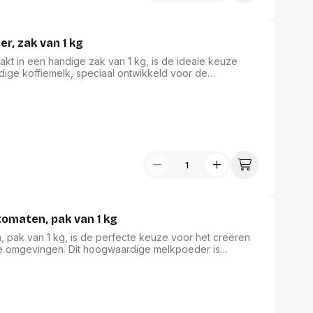
r, zak van 1 kg
kt in een handige zak van 1 kg, is de ideale keuze
ige koffiemelk, speciaal ontwikkeld voor de
 elke kop koffie verrijkt. Met Friesche Vlag geniet u van
ke slok, perfect voor horecagelegenheden waar kwaliteit
w drankaanbod met deze luxe koffiecreamer.
omaten, pak van 1 kg
pak van 1 kg, is de perfecte keuze voor het creëren
ele omgevingen. Dit hoogwaardige melkpoeder is
ten en biedt uitstekende oplosbaarheid en smaak.
 Egberts in elke kop, ideaal voor catering en
nder met de vertrouwde kwaliteit die Douwe Egberts