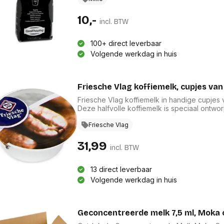
onvergetelijke ervaring met elke kop.
10,-
incl. BTW
100+ direct leverbaar
Volgende werkdag in huis
Friesche Vlag koffiemelk, cupjes van
Friesche Vlag koffiemelk in handige cupjes v
Deze halfvolle koffiemelk is speciaal ontwo
cupjes die garant staat voor een romige sm
authentieke smaak, waardoor deze koffiemel
Friesche Vlag
ervaring, geschikt voor elk moment van de 
31,99
incl. BTW
13 direct leverbaar
Volgende werkdag in huis
Geconcentreerde melk 7,5 ml, Moka 