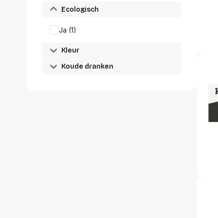
accessoi
Ecologisch
Alles in T
accessoir
Ja (1)
Headset
Kleur
accesso
Computer
Koude dranken
Koptelef
Oortjes
Oorkuss
Overig a
Alles in H
accessoir