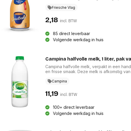
een romige smaak en volle textuur, dankzij 
thuisgebruik als in de catering, verrijkt dez
Friesche Vlag
onmisbare keuze voor elke koffieliefhebber
2,18
incl. BTW
85 direct leverbaar
Volgende werkdag in huis
Campina halfvolle melk, 1 liter, pak v
Campina halfvolle melk, verpakt in een handig
en frisse smaak. Deze melk is afkomstig van
wat bijdraagt aan een natuurlijke voeding. Pe
drank. Campina staat voor kwaliteit en duu
Campina
waarde hecht aan een gezonde levensstijl e
11,19
incl. BTW
100+ direct leverbaar
Volgende werkdag in huis