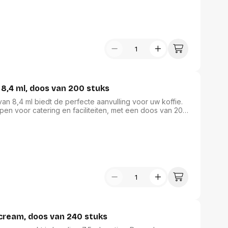
 8,4 ml, doos van 200 stuks
an 8,4 ml biedt de perfecte aanvulling voor uw koffie.
rpen voor catering en faciliteiten, met een doos van 200
aakbeleving. Dankzij de lactose geniet u van een
k een uitstekende keuze is voor een heerlijke koffie-
dag.
cream, doos van 240 stuks