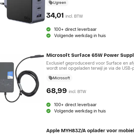
laadefficiëntie in een super compact ontwe
Ugreen
slechts 2 uur, wat tot 3x sneller is dan een 
technologieën als PPS, PD, QC en AFC en is
34,01
incl. BTW
Guard-technologie zorgt voor oplaad beveil
opladen, zelfs als je oplaadt op volle sne
gray. Type oplader: Binnen, Type stroombron
100+ direct leverbaar
telefoon, Laptop, Powerbank, Tablet. Kleur v
Volgende werkdag in huis
Microsoft Surface 65W Power Supply
Exclusief geproduceerd voor Surface en afge
wordt snel opgeladen terwijl je via de USB-p
Microsoft
68,99
incl. BTW
100+ direct leverbaar
Volgende werkdag in huis
Apple MYH83Z/A oplader voor mobie