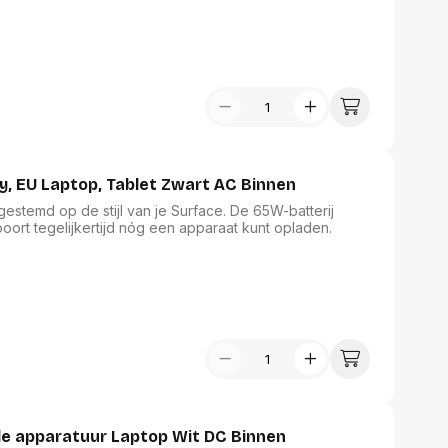
rp. Zo laadt deze lader een MacBook Pro 15 100% op in
standaard lader. De lader ondersteunt snellaad
 uitgerust met een universele USB-C poort. Thermal
iging. Op deze manier ben je verzekerd van veilig
lheid.Ugreen Nexode S 100W 4-Port GaN Fast Charger EU
: AC, Lader compatibiliteit: Mobiele computer, Mobiele
an het product: Grijs
, EU Laptop, Tablet Zwart AC Binnen
stemd op de stijl van je Surface. De 65W-batterij
oort tegelijkertijd nóg een apparaat kunt opladen.
le apparatuur Laptop Wit DC Binnen