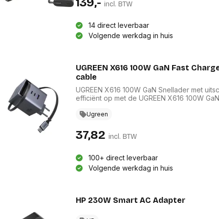
139,-
incl. BTW
14 direct leverbaar
Volgende werkdag in huis
UGREEN X616 100W GaN Fast Charger
cable
UGREEN X616 100W GaN Snellader met uitsch
efficiënt op met de UGREEN X616 100W GaN 
technologie is deze compacte oplader gesch
geïntegreerde uitschuifbare USB-C-kabel vo
Ugreen
poorten en USB-A-poort het mogelijk maken o
37,82
incl. BTW
100+ direct leverbaar
Volgende werkdag in huis
HP 230W Smart AC Adapter