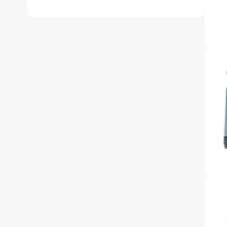
accessoi
Alles in T
accessoir
Headset
accesso
Computer
Koptelef
Oortjes
Oorkuss
Overig a
Alles in H
accessoir