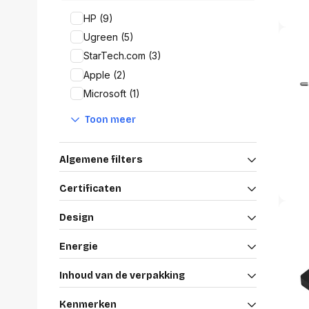
Alles in M
HP (9)
Tekenmateriaal en
hobbyartikelen
Ugreen (5)
Tablets
StarTech.com (3)
Tablets
Hygiëne, expeditie, veiligheid en
Apple (2)
Handtek
geldbeheer
Tabletto
Microsoft (1)
Tabletbe
Tablet s
Toon meer
Pencil
Pencil ac
Algemene filters
Alles in T
Certificaten
Telefon
accesso
Design
Smartpho
Smartwat
Energie
accessor
A/V conf
Inhoud van de verpakking
Apple ka
Telecom 
Kenmerken