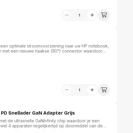
assen
(Point of Sale)
en
Mobiele pinautomaten
Laptoptassen, rugtassen
Alles in Betaaloplossingen POS
s
(Point of Sale)
satie en comfort
en en polssteunen
 een optimale stroomvoorziening naar uw HP notebook,
tenhouders
ar met een nieuwe haakse (90°) connector waardoor
ermfilters
tionele dongel voor conversie van 4,5-mm naar 7,4 mm.
 – als vervangende of reserveadapter.
rm- en
teunen
bordlades
ions
Organisatie en comfort
PD Snellader GaN Adapter Grijs
et de ultrasnelle GaNInfinity chip waardoor je een
 wel 4 apparaten tegelijkertijd op doormiddel van de
het gebruik van GaN-technologie ervaar je een hogere