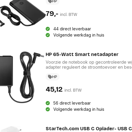
HP
79,-
incl. BTW
44 direct leverbaar
Volgende werkdag in huis
HP 65-Watt Smart netadapter
Voorzie de notebook op gecontroleerde wijz
adapter reguleert de stroomtoevoer en bes
kabels en heeft een speciale dongel ter o
ideaal als vervanging van uw notebookadapt
HP
45,12
incl. BTW
56 direct leverbaar
Volgende werkdag in huis
StarTech.com USB C Oplader- USB C 