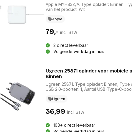
Apple MYH83Z/A. Type oplader: Binnen, Type
van het product: Wit
Apple
79,-
incl. BTW
2 direct leverbaar
Volgende werkdag in huis
Ugreen 25871 oplader voor mobiele a
Binnen
Ugreen 25871. Type oplader: Binnen, Type st
USB 2.0-poorten: 1, Aantal USB-Type-C-poort
Ugreen
36,99
incl. BTW
100+ direct leverbaar
Volgende werkdag in huis