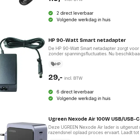
res
Laptopt
Beamer accesoires
elefonie en
Rugtass
2 direct leverbaar
es
Alles in Beamers en accesoires
Alles in 
Volgende werkdag in huis
en koffer
s, oortjes en
Netwerk en internet
ires
Mesh wifi systemen
Organi
HP 90-Watt Smart netadapter
 headsets
Bedrade routers
Muismatt
De HP 90-Watt Smart netadapter zorgt voor
oons
Draadloze routers
Documen
zonder spanningsfluctuaties. Nu beschikba
Netwerk extenders
Beeldsch
kabels niet onder spanning staan en een op
ens
Netwerk switches
Altijd voorbereid voor de juiste aansluiting
HP
Voet-, a
ccessoires
Netwerkkaarten
ruggens
29,-
eadsets, oortjes en
Netwerk transceiver modules
Toetsen
incl. BTW
es
Werkstat
Alles in Netwerk en internet
Alles in 
6 direct leverbaar
Volgende werkdag in huis
Ugreen Nexode Air 100W USB/USB-C 
Deze UGREEN Nexode Air lader is uitgerust m
razendsnel oplaad proces ervaart. Laadt tot
drie USB-C poorten en de USB poort. Door 