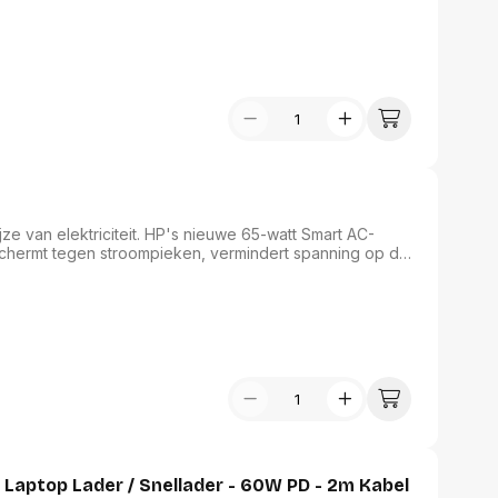
e van elektriciteit. HP's nieuwe 65-watt Smart AC-
chermt tegen stroompieken, vermindert spanning op de
ndersteuning van nieuwe en eerdere HP modellen –
er of als reserve-adapter.
Laptop Lader / Snellader - 60W PD - 2m Kabel