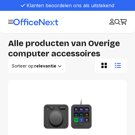
Klanten beoordelen ons als uitstekend
Alle producten van Overige
computer accessoires
Sorteer op:
relevantie
Relevantie
Van A tot Z
Van Z tot A
Nieuwste eerst
Oudste eerst
Goedkoopste eerst