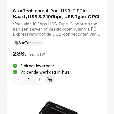
StarTech.com 4-Port USB-C PCIe
Kaart, USB 3.2 10Gbps, USB Type-C PCI
Express Uitbreidingskaart, 4x
Voeg vier 10Gbps USB Type-C-poorten toe
Onafhankelijke USB Controllers,
aan een server of desktopcomputer via PCI
Windows/Linux/macOS, TAA-
ExpressVergroot de USB-connectiviteit van
Compliant
uw desktop of server door vier extra externe
StarTech.com
USB Type-C 10Gbps poorten toe te voegen
met deze interne PCI Express 3.0
289,-
uitbreidingskaart.Onafhankelijke USB-
incl. BTW
controllersTraditionele single-controller
USB-kaarten delen totale bandbreedte over
3 direct leverbaar
alle poorten. Dankzij de vier onafhankelijke
Volgende werkdag in huis
USB-controllers kan deze USB-C
uitbreidingskaart elke poort tot 10 Gbps
bereiken, waardoor bottlenecks worden
verminderd en de data throughput wordt
verhoogd.USB 3.2 Gen 2 (10Gbps)
PrestatiesDe hoge bandbreedte zorgt ervoor
dat de kaart ideaal is voor het overbrengen
van grote bestanden, realtime bewerken van