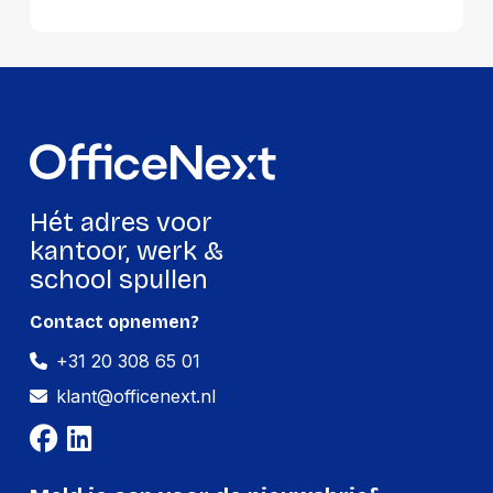
oplossingen van R-Go Tools, praktische
kabels en adapters van Ednet of
betrouwbare accessoires van HP, wij
bieden altijd direct beschikbare producten
om jouw werkervaring te verbeteren. Kies
voor hoogwaardige accessoires bij
OfficeNext en maak jouw
computeropstelling helemaal af.
Hét adres voor
kantoor, werk &
school spullen
Contact opnemen?
+31 20 308 65 01
klant@officenext.nl