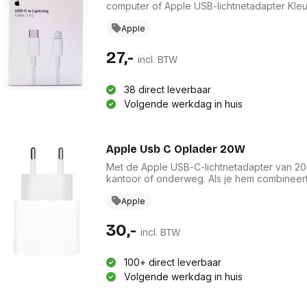
computer of Apple USB-
Apple
27,-
incl. BTW
38 direct leverbaar
Volgende werkdag in huis
Apple Usb C Oplader 20W
Met de Apple USB‑C-lichtnetadapter van 20 W
kantoor of onderweg. Als je hem combineert 
snellaadfunctie – 50 procent batterij in ong
voor optimale oplaadprestaties. Geschikt v
Apple
verkrijgbaar.
30,-
incl. BTW
100+ direct leverbaar
Volgende werkdag in huis