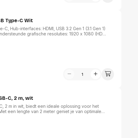
assen
(Point of Sale)
en
Mobiele pinautomaten
Laptoptassen, rugtassen
Alles in Betaaloplossingen POS
B Type-C Wit
s
(Point of Sale)
C, Hub-interfaces: HDMI, USB 3.2 Gen 1 (3.1 Gen 1)
ndersteunde grafische resoluties: 1920 x 1080 (HD
satie en comfort
i: 1080p, 2160p, Kleur van het product: Wit. Soort
ysteem: Mac OS X 10.14 Mojave, Mac OS X 10.15
en en polssteunen
 X 11.0 Big Sur,..., Andere ondersteundende systemen:
tenhouders
ermfilters
rm- en
teunen
bordlades
ions
Organisatie en comfort
SB-C, 2 m, wit
, 2 m in wit, biedt een ideale oplossing voor het
et een lengte van 2 meter geniet je van optimale
twerp voegt een stijlvolle touch toe aan je accessoires.
-apparaten, waardoor je altijd verbonden bent met je
itale leven eenvoudiger maakt.