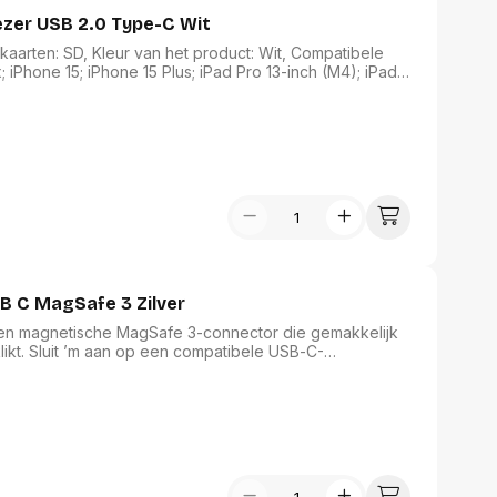
er USB 2.0 Type-C Wit
rten: SD, Kleur van het product: Wit, Compatibele
 iPhone 15; iPhone 15 Plus; iPad Pro 13-inch (M4); iPad
verpakking: 1 stuk(s)
 C MagSafe 3 Zilver
een magnetische MagSafe 3-connector die gemakkelijk
ikt. Sluit ’m aan op een compatibele USB‑C-
p te laden via een stopcontact. De magnetische
ijft zitten tot je hem met opzet losmaakt. Maar als er
elf los zodat je Mac-notebook gewoon blijft staan. Het
ordt opgeladen en groen als hij vol is. Stoffen kabel voor
apter afzonderlijk verkrijgbaar.