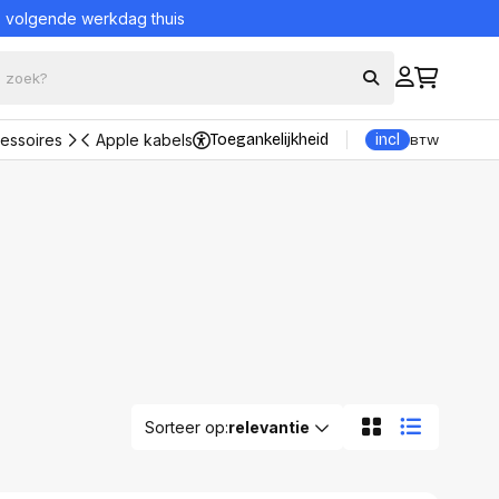
= volgende werkdag thuis
cessoires
Apple kabels
Toegankelijkheid
incl
BTW
Bekijk alle producten
eraccessoires
Bescherming en
onderhoud
ord en muis sets
Portable Powerstations
borden
UPS (Noodstroomvoeding)
Reinigingsproducten
kers
Veiligheidssystemen
s
nsole
Alles in Bescherming en
onderhoud
trollers
ons
Sorteer op:
relevantie
ader
Datadragers
n adapters
Hard Disks
Relevantie
tations en Hubs