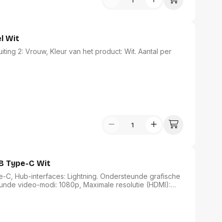
l Wit
ting 2: Vrouw, Kleur van het product: Wit. Aantal per
B Type-C Wit
C, Hub-interfaces: Lightning. Ondersteunde grafische
eunde video-modi: 1080p, Maximale resolutie (HDMI):
ng. Andere ondersteundende systemen: iOS, iPadOS.