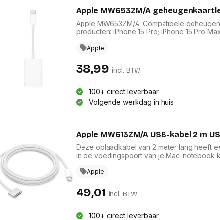
Apple MW653ZM/A geheugenkaartlez
Apple MW653ZM/A. Compatibele geheugenkaa
producten: iPhone 15 Pro; iPhone 15 Pro Max;
Pro.... Interface: USB 2.0 Type-C. Aantal per 
Apple
38,99
incl. BTW
100+ direct leverbaar
Volgende werkdag in huis
Apple MW613ZM/A USB-kabel 2 m USB
Deze oplaadkabel van 2 meter lang heeft 
in de voedingspoort van je Mac-notebook kl
lichtnetadapter om je notebook extra snel o
verbinding is sterk genoeg, zodat de kabel bl
Apple
iemand over de kabel struikelt, laat-ie vanz
ledlampje geeft oranje licht als je batterij w
49,01
incl. BTW
een extra lange levensduur.USB‑C-lichtnetad
100+ direct leverbaar