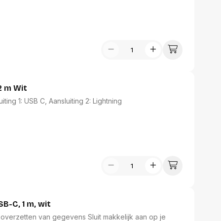
producten. Dit accessoire is onmisbaar voor elke
naliteit en kwaliteit in hun dagelijkse technologie.
2 m Wit
ing 1: USB C, Aansluiting 2: Lightning
SB-C, 1 m, wit
 gegevens Sluit makkelijk aan op je