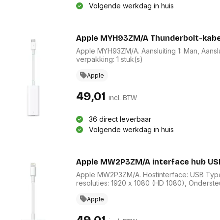
Volgende werkdag in huis
Apple MYH93ZM/A Thunderbolt-kabe
Apple MYH93ZM/A. Aansluiting 1: Man, Aanslui
verpakking: 1 stuk(s)
Apple
49,01
incl. BTW
36 direct leverbaar
Volgende werkdag in huis
Apple MW2P3ZM/A interface hub US
Apple MW2P3ZM/A. Hostinterface: USB Type-
resoluties: 1920 x 1080 (HD 1080), Onderst
1920 x 1080 Pixels. Soort voeding: Lightni
Aantal per verpakking: 1 stuk(s)
Apple
49,01