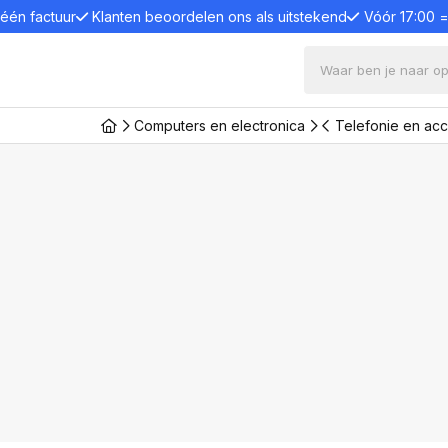
 één factuur
Klanten beoordelen ons als uitstekend
Vóór 17:00 
Computers en electronica
Telefonie en ac
ters en electronica
s en desktops
Bevestigingssystemen
Comput
en standaards
Toetsenb
Monitorarmen
s
Toetsen
Monitor Standaard
één pc
Muizen
Wandsteun
e PC
Luidspre
Projector plafondsteun
Webcam
aptops en desktops
Monitor plafondsteun
Game co
Trolleys
Game con
en en displays
Paalsteun
Microfo
 monitoren
Laptop, tablet en tel-
Laptop l
onitoren
standaard
Kabels e
anels
Monitor en laptop verhoger
Dockings