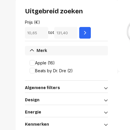
Alles in M
Tekenmateriaal en
Uitgebreid zoeken
hobbyartikelen
Tablets
Prijs (€)
Tablets
Hygiëne, expeditie, veiligheid en
Handtek
tot
geldbeheer
Tabletto
Tabletbe
Tablet s
Merk
Pencil
Pencil ac
Apple (16)
Alles in T
Beats by Dr. Dre (2)
Telefon
Algemene filters
accesso
Smartpho
Design
Smartwat
accessor
Energie
A/V conf
Apple ka
Kenmerken
Telecom 