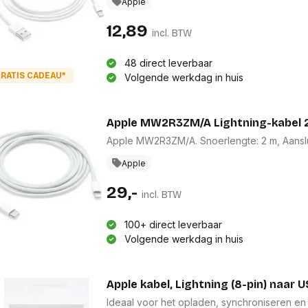
voegt een elegante touch toe aan je Apple-
Apple
Apple-gebruiker die waarde hecht aan functio
12,89
incl. BTW
48 direct leverbaar
RATIS CADEAU*
Volgende werkdag in huis
Apple MW2R3ZM/A Lightning-kabel 
Apple MW2R3ZM/A. Snoerlengte: 2 m, Aansluit
Apple
29,-
incl. BTW
100+ direct leverbaar
Volgende werkdag in huis
Apple kabel, Lightning (8-pin) naar U
Ideaal voor het opladen, synchroniseren en overzetten van