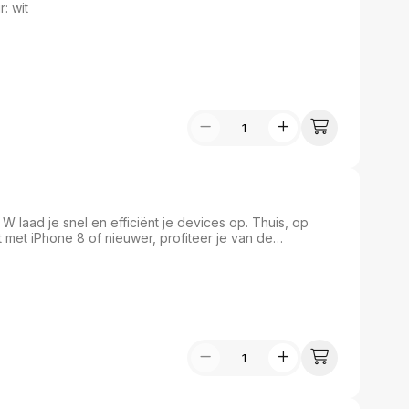
lichtnetadapter Kleur: wit
 laad je snel en efficiënt je devices op. Thuis, op
met iPhone 8 of nieuwer, profiteer je van de
eveer 30 minuten.¹ Of gebruik ’m met iPad Pro en iPad Air
oor elk USB-C-device.Oplaadkabel afzonderlijk