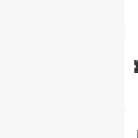
accessoi
Alles in T
accessoir
Headset
accesso
Computer
Koptelef
Oortjes
Oorkuss
Overig a
Alles in H
accessoir