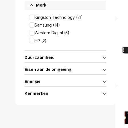
Alles in M
Merk
Tekenmateriaal en
hobbyartikelen
Kingston Technology (21)
Tablets
Samsung (14)
Tablets
Hygiëne, expeditie, veiligheid en
Handtek
geldbeheer
Western Digital (5)
Tabletto
HP (2)
Tabletbe
Tablet s
Pencil
Duurzaamheid
Pencil ac
Alles in T
Eisen aan de omgeving
Energie
Telefon
accesso
Kenmerken
Smartpho
Smartwat
accessor
A/V conf
Apple ka
Telecom 