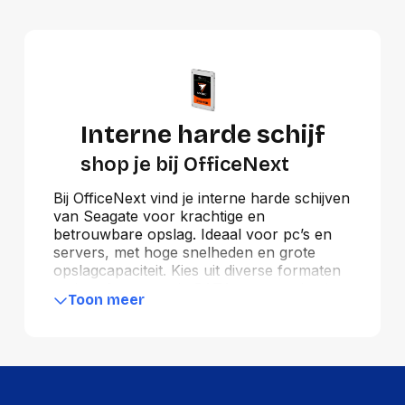
Interne harde schijf
shop je bij OfficeNext
Bij OfficeNext vind je interne harde schijven
van Seagate voor krachtige en
betrouwbare opslag. Ideaal voor pc’s en
servers, met hoge snelheden en grote
opslagcapaciteit. Kies uit diverse formaten
en interfaces, zoals SATA, voor optimale
Toon meer
prestaties. Perfect voor back-ups, data-
opslag en systeemuitbreiding. Seagate staat
bekend om duurzaamheid en efficiëntie,
waardoor je bestanden altijd veilig zijn.
Bestel jouw interne harde schijf vandaag
en profiteer van snelle levering en