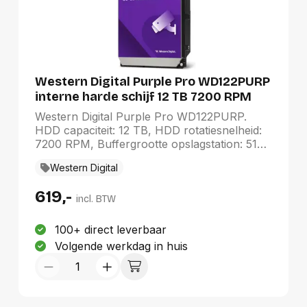
Western Digital Purple Pro WD122PURP
interne harde schijf 12 TB 7200 RPM
512 MB 3.5" SATA III
Western Digital Purple Pro WD122PURP.
HDD capaciteit: 12 TB, HDD rotatiesnelheid:
7200 RPM, Buffergrootte opslagstation: 512
MB, HDD omvang: 3.5", Interface: SATA III
Western Digital
619,-
incl. BTW
100+ direct leverbaar
Volgende werkdag in huis