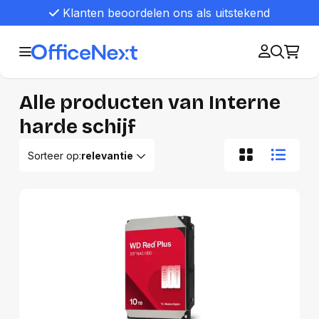
Klanten beoordelen ons als uitstekend
Alle producten van Interne
harde schijf
Sorteer op:
relevantie
Relevantie
Van A tot Z
Van Z tot A
Nieuwste eerst
Oudste eerst
Goedkoopste eerst