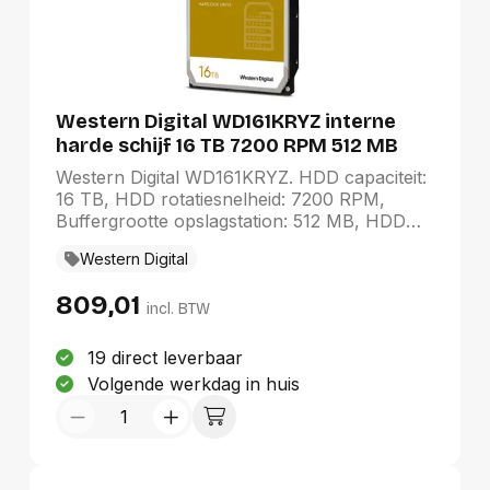
Western Digital WD161KRYZ interne
harde schijf 16 TB 7200 RPM 512 MB
3.5" SATA
Western Digital WD161KRYZ. HDD capaciteit:
16 TB, HDD rotatiesnelheid: 7200 RPM,
Buffergrootte opslagstation: 512 MB, HDD
omvang: 3.5", Interface: SATA
Western Digital
809,01
incl. BTW
19 direct leverbaar
Volgende werkdag in huis