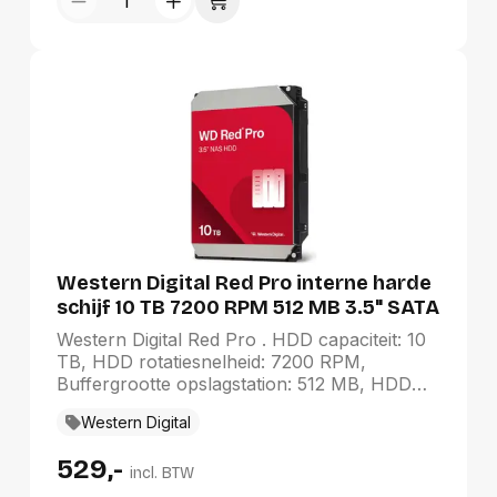
Western Digital Red Pro interne harde
schijf 10 TB 7200 RPM 512 MB 3.5" SATA
III
Western Digital Red Pro . HDD capaciteit: 10
TB, HDD rotatiesnelheid: 7200 RPM,
Buffergrootte opslagstation: 512 MB, HDD
omvang: 3.5", Interface: SATA III
Western Digital
529,-
incl. BTW