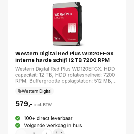
Western Digital Red Plus WD120EFGX
interne harde schijf 12 TB 7200 RPM
512 MB 3.5" SATA III
Western Digital Red Plus WD120EFGX. HDD
capaciteit: 12 TB, HDD rotatiesnelheid: 7200
RPM, Buffergrootte opslagstation: 512 MB,
HDD omvang: 3.5", Interface: SATA III
Western Digital
579,-
incl. BTW
100+ direct leverbaar
Volgende werkdag in huis