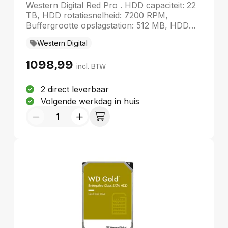
SATA III
Western Digital Red Pro . HDD capaciteit: 22
TB, HDD rotatiesnelheid: 7200 RPM,
Buffergrootte opslagstation: 512 MB, HDD
omvang: 3.5", Interface: SATA III
Western Digital
1098,99
incl. BTW
2 direct leverbaar
Volgende werkdag in huis