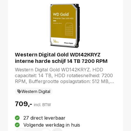
Western Digital Gold WD142KRYZ
interne harde schijf 14 TB 7200 RPM
512 MB 3.5" SATA III
Western Digital Gold WD142KRYZ. HDD
capaciteit: 14 TB, HDD rotatiesnelheid: 7200
RPM, Buffergrootte opslagstation: 512 MB,
HDD omvang: 3.5", Interface: SATA III
Western Digital
709,-
incl. BTW
27 direct leverbaar
Volgende werkdag in huis