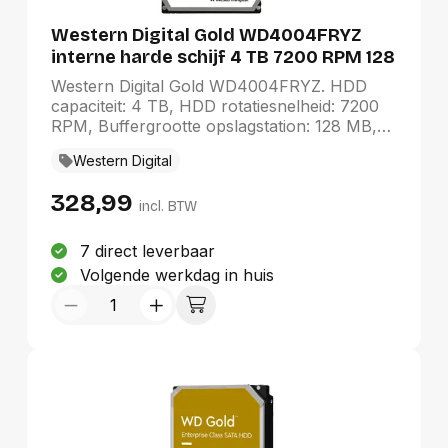
Western Digital Gold WD4004FRYZ
interne harde schijf 4 TB 7200 RPM 128
MB 3.5" SATA III
Western Digital Gold WD4004FRYZ. HDD
capaciteit: 4 TB, HDD rotatiesnelheid: 7200
RPM, Buffergrootte opslagstation: 128 MB,
HDD omvang: 3.5", Interface: SATA III,
Western Digital
Hybride HDD (H-HDD) cachegeheugen:
0,256 GB
328,99
incl. BTW
7 direct leverbaar
Volgende werkdag in huis