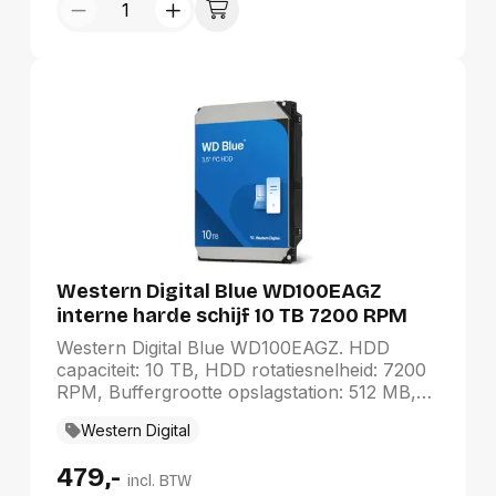
Western Digital Blue WD100EAGZ
interne harde schijf 10 TB 7200 RPM
512 MB 3.5" SATA III
Western Digital Blue WD100EAGZ. HDD
capaciteit: 10 TB, HDD rotatiesnelheid: 7200
RPM, Buffergrootte opslagstation: 512 MB,
HDD omvang: 3.5", Interface: SATA III
Western Digital
479,-
incl. BTW