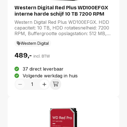
Duurste eerst
Western Digital Red Plus WD100EFGX
interne harde schijf 10 TB 7200 RPM
512 MB 3.5" SATA III
Western Digital Red Plus WD100EFGX. HDD
capaciteit: 10 TB, HDD rotatiesnelheid: 7200
RPM, Buffergrootte opslagstation: 512 MB,
HDD omvang: 3.5", Interface: SATA III
Western Digital
489,-
incl. BTW
37 direct leverbaar
Volgende werkdag in huis