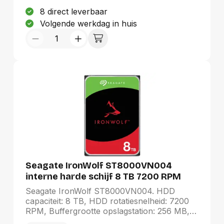
8 direct leverbaar
Volgende werkdag in huis
Seagate IronWolf ST8000VN004
interne harde schijf 8 TB 7200 RPM
256 MB 3.5" SATA III
Seagate IronWolf ST8000VN004. HDD
capaciteit: 8 TB, HDD rotatiesnelheid: 7200
RPM, Buffergrootte opslagstation: 256 MB,
HDD omvang: 3.5", Interface: SATA III