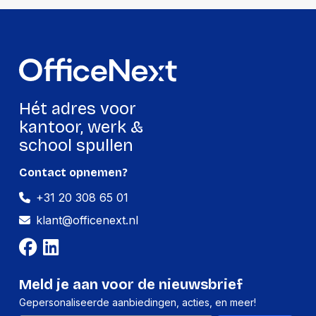
of datacenters. OfficeNext levert zowel
compacte disc arrays voor het mkb als
krachtige enterprise-oplossingen, altijd met
persoonlijk advies en snelle levering.
Ontdek nu de voordelen van professionele
opslag met disc arrays van OfficeNext.
Hét adres voor
kantoor, werk &
school spullen
Contact opnemen?
+31 20 308 65 01
klant@officenext.nl
Meld je aan voor de nieuwsbrief
Gepersonaliseerde aanbiedingen, acties, en meer!