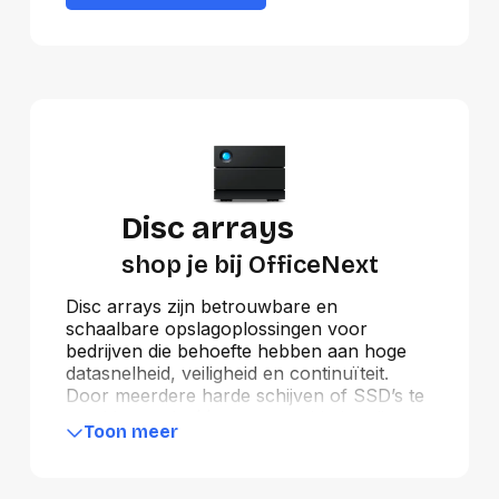
Disc arrays
shop je bij OfficeNext
Disc arrays zijn betrouwbare en
schaalbare opslagoplossingen voor
bedrijven die behoefte hebben aan hoge
datasnelheid, veiligheid en continuïteit.
Door meerdere harde schijven of SSD’s te
combineren in één systeem, bieden disc
Toon meer
arrays optimale prestaties en bescherming
tegen dataverlies via RAID-technologie.
Ideaal voor back-ups, virtuele omgevingen