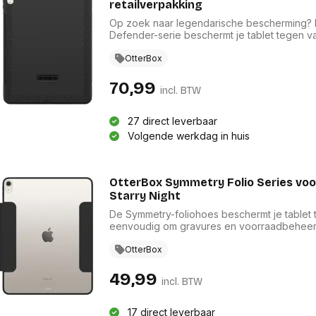
retailverpakking
Op zoek naar legendarische bescherming? Me
Defender-serie beschermt je tablet tegen val
ontwerp bestaat uit een harde binnenhoes
screenprotector die samen beschermen tege
OtterBox
posities maakt het eenvoudig om comfortabe
gebruiken en in landschapsweergave te stre
70,99
incl. BTW
touchscreen-schild. De Defender-serie neem
robuust en geraffineerd ontwerp dat op alle
27 direct leverbaar
Volgende werkdag in huis
OtterBox Symmetry Folio Series voor 
Starry Night
De Symmetry-foliohoes beschermt je tablet t
eenvoudig om gravures en voorraadbeheerl
hoes beschermt het scherm en magneten zor
gebruikt in twee posities voor typen en kijk
OtterBox
oppervlakken dankzij de rubberen anti-slipv
49,99
incl. BTW
17 direct leverbaar