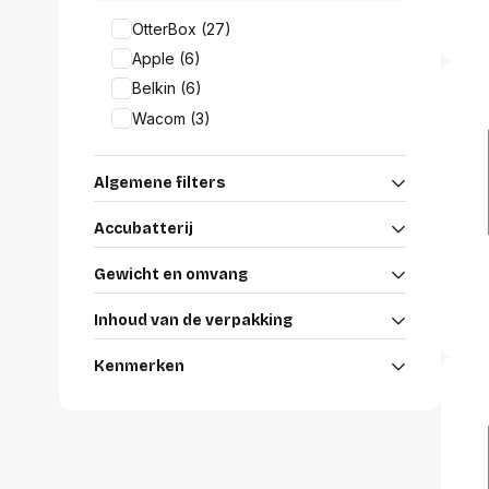
Alles in M
OtterBox (27)
Tekenmateriaal en
hobbyartikelen
Apple (6)
Tablets
Belkin (6)
Tablets
Hygiëne, expeditie, veiligheid en
Wacom (3)
Handtek
geldbeheer
Tabletto
Tabletbe
Algemene filters
Tablet s
Pencil
Accubatterij
Pencil ac
Alles in T
Gewicht en omvang
Telefon
Inhoud van de verpakking
accesso
Smartpho
Kenmerken
Smartwat
accessor
A/V conf
Apple ka
Telecom 