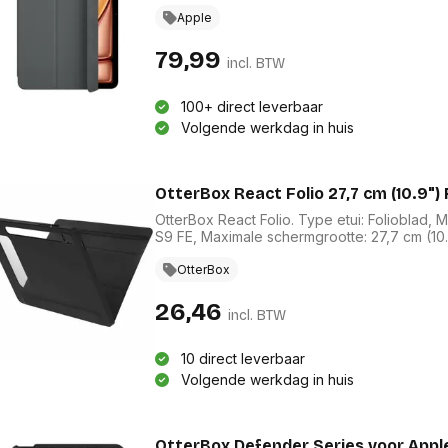
de sluimerstand van je iPad Air automatisch ui
toch van voor tot achter.
Apple
79,99
incl. BTW
100+ direct leverbaar
Volgende werkdag in huis
OtterBox React Folio 27,7 cm (10.9")
OtterBox React Folio. Type etui: Folioblad, M
S9 FE, Maximale schermgrootte: 27,7 cm (10.
OtterBox
26,46
incl. BTW
10 direct leverbaar
Volgende werkdag in huis
OtterBox Defender Series voor Apple