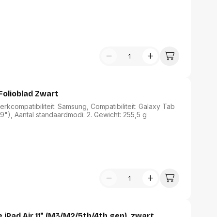
t of aan. Hij is dun en licht, maar beschermt je iPad Air
 Folioblad Zwart
erkcompatibiliteit: Samsung, Compatibiliteit: Galaxy Tab
9"), Aantal standaardmodi: 2. Gewicht: 255,5 g
 iPad Air 11" (M3/M2/5th/4th gen), zwart