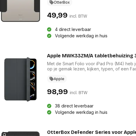
res
gebruikt in twee posities voor typen en kijk
OtterBox
Laptopt
Beamer accesoires
oppervlakken dankzij de rubberen anti-slipv
elefonie en
Rugtass
es
49,99
Alles in Beamers en accesoires
incl. BTW
Alles in 
en koffer
s, oortjes en
Netwerk en internet
4 direct leverbaar
ires
Volgende werkdag in huis
Mesh wifi systemen
Organi
 headsets
Bedrade routers
Muismatt
oons
Draadloze routers
Documen
Netwerk extenders
Apple MWK33ZM/A tabletbehuizing 33
Beeldsch
ens
Netwerk switches
Voet-, a
Met de Smart Folio voor iPad Pro (M4) heb j
ccessoires
Netwerkkaarten
ruggens
op je gemak lezen, kijken, typen, of een Fa
gaat de sluimerstand van je iPad Pro automati
eadsets, oortjes en
Netwerk transceiver modules
Toetsen
es
iPad Pro toch van voor tot achter.
Apple
Werkstat
Alles in Netwerk en internet
Alles in 
98,99
incl. BTW
38 direct leverbaar
Volgende werkdag in huis
OtterBox Defender Series voor Apple