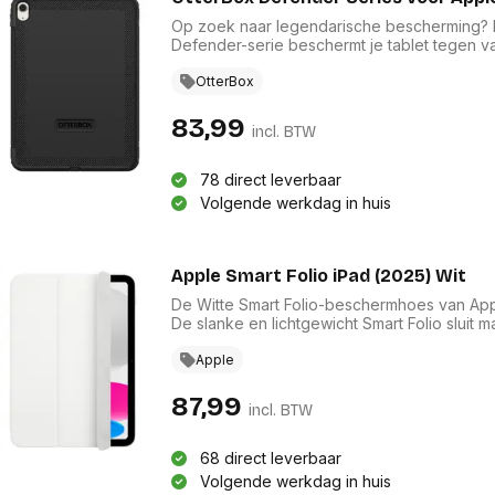
Op zoek naar legendarische bescherming? Me
Defender-serie beschermt je tablet tegen val
ontwerp bestaat uit een harde binnenhoes
screenprotector die samen beschermen tege
OtterBox
posities maakt het eenvoudig om comfortabe
gebruiken en in landschapsweergave te stre
83,99
incl. BTW
touchscreen-schild. De Defender-serie neem
robuust en geraffineerd ontwerp dat op alle
78 direct leverbaar
Volgende werkdag in huis
Apple Smart Folio iPad (2025) Wit
De Witte Smart Folio-beschermhoes van Appl
De slanke en lichtgewicht Smart Folio sluit 
posities kan worden gevouwen. Zo zit je al
favoriete content bekijkt. Als je de Smart F
Apple
ingeschakeld en als je de klep sluit, ga je 
Merkcompatibiliteit: Apple, Compatibiliteit: 
87,99
incl. BTW
cm (11")
68 direct leverbaar
Volgende werkdag in huis