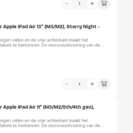
USB Sticks
 computer
Geheugenkaarten
ires
SSD behuizing
Computeraccessoires
Kaartlezers
Apple iPad Air 13" (M3/M2), Starry Night -
Alles in Datadragers
ter
nenten
egen vallen en de vrije achterkant maakt het
Data-opberging
abels te herkennen. De microvezelvoering van de
enmodules
Voor CD/DVD
gen dat deze gesloten blijft. De hoes kan snel worden
or
en. Daarnaast blijft de hoes goed staan op gladde
Alles in Data-opberging
arten
oetjes.
bord
Multimedia
r behuizing
Bluetooth Speakers
aarten
Mediaspelers
en
DJ Gear
ekaarten
Fototoestellen
schijfstations
Fotoprinter
Apple iPad Air 11" (M3/M2/5th/4th gen),
 Computer componenten
Fotocamera accessoires
Alles in Multimedia
egen vallen en de vrije achterkant maakt het
tassen,
abels te herkennen. De microvezelvoering van de
sen en koffers
gen dat deze gesloten blijft. De hoes kan snel worden
Betaaloplossingen POS