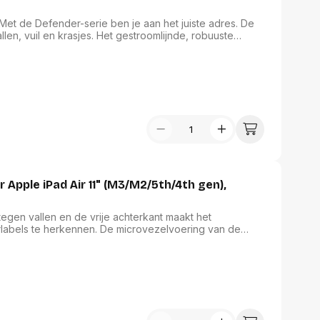
t de Defender-serie ben je aan het juiste adres. De
len, vuil en krasjes. Het gestroomlijnde, robuuste
, een zachte buitenhoes en een ingebouwde
n alledaagse actie en ongelukjes. De stand met vier
l te typen, media te bekijken, de portretweergave te
amen. Daarnaast is de stand ook geschikt als
t het motto 'work hard, play hard' serieus met een
s voorbereid is.
Apple iPad Air 11" (M3/M2/5th/4th gen),
egen vallen en de vrije achterkant maakt het
abels te herkennen. De microvezelvoering van de
gen dat deze gesloten blijft. De hoes kan snel worden
en. Daarnaast blijft de hoes goed staan op gladde
oetjes.