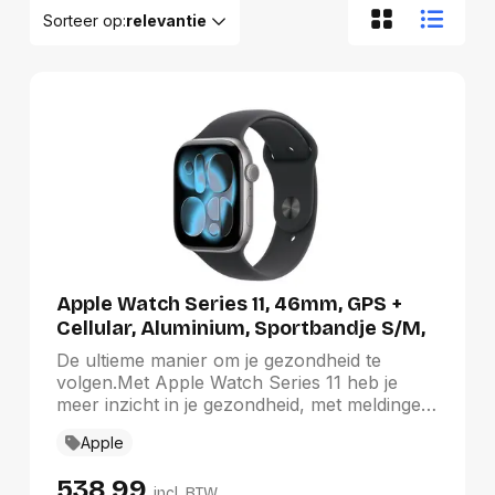
Sorteer op:
relevantie
Relevantie
Van A tot Z
Van Z tot A
Nieuwste eerst
Oudste eerst
Goedkoopste eerst
Duurste eerst
Apple Watch Series 11, 46mm, GPS +
Cellular, Aluminium, Sportbandje S/M,
Grijs (Zwart)
De ultieme manier om je gezondheid te
volgen.Met Apple Watch Series 11 heb je
meer inzicht in je gezondheid, met meldingen
bij hoge bloeddruk en slaapscore. Geef je
Apple
conditie een boost met geavanceerde data
voor al je workouts. En een batterij die tot
538,99
wel 24 uur meegaat.Schitterend design
incl. BTW