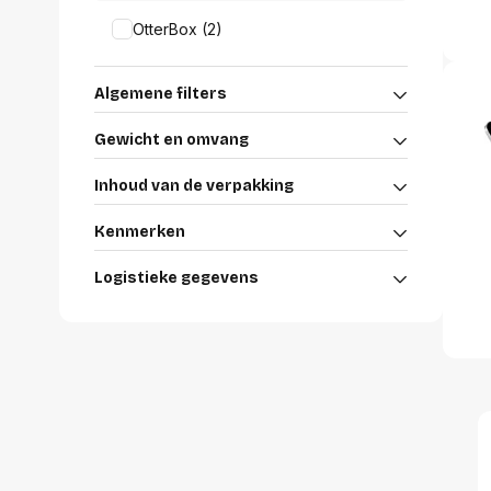
Alles in M
OtterBox (2)
Tekenmateriaal en
hobbyartikelen
Tablets
Algemene filters
Tablets
Hygiëne, expeditie, veiligheid en
Handtek
geldbeheer
Gewicht en omvang
Tabletto
Tabletbe
Inhoud van de verpakking
Tablet s
Pencil
Kenmerken
Pencil ac
Alles in T
Logistieke gegevens
Telefon
accesso
Smartpho
Smartwat
accessor
A/V conf
Apple ka
Telecom 