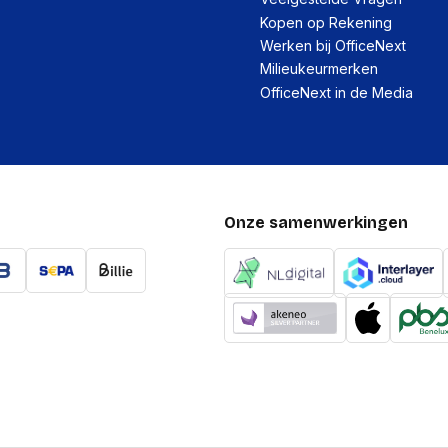
Kopen op Rekening
Werken bij OfficeNext
Milieukeurmerken
OfficeNext in de Media
Onze samenwerkingen