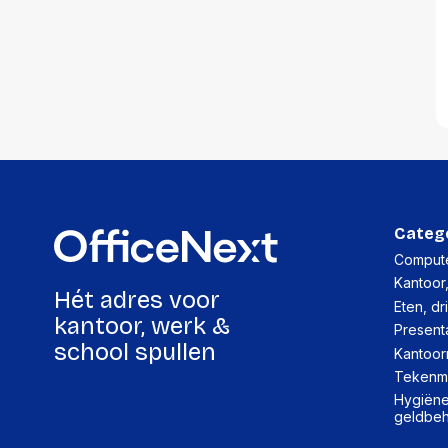
accessoi
Alles in T
accessoir
Headset
accesso
Computer
Koptelef
Oortjes
Oorkuss
Overig a
Categ
Alles in H
accessoir
Compute
Kantoor
Hét adres voor
Eten, dr
kantoor, werk &
Present
school spullen
Kantoor
Tekenma
Hygiëne,
geldbe