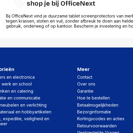
res
shop je bij OfficeNext
Laptopt
Beamer accesoires
elefonie en
Rugtass
es
Alles in Beamers en accesoires
Bij OfficeNext vind je duurzame tablet screenprotectors van me
Alles in 
tegen krassen, stoten en vuil, zonder afbreuk te doen aan helder
en koffer
gebruik, onderweg of op kantoor. Bescherm je investering en hou
s, oortjes en
Netwerk en internet
ires
Mesh wifi systemen
Organi
 headsets
Bedrade routers
Muismatt
oons
Draadloze routers
Documen
Netwerk extenders
Beeldsch
ens
Netwerk switches
Voet-, a
ccessoires
Netwerkkaarten
ruggens
orieën
Meer
eadsets, oortjes en
Netwerk transceiver modules
Toetsen
es
rs en electronica
Contact
Werkstat
Alles in Netwerk en internet
, werk en school
Over ons
Alles in 
inken en catering
Garantie
atie en communicatie
Hoe te bestellen
meubelen en verlichting
Betaalmogelijkheden
teriaal en hobbyartikelen
Bezorginformatie
 expeditie, veiligheid en
Kortingscodes en acties
heer
Retourvoorwaarden
Veelgestelde Vragen