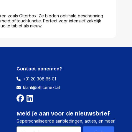
assen
(Point of Sale)
en
Mobiele pinautomaten
rken zoals Otterbox. Ze bieden optimale bescherming
Laptoptassen, rugtassen
Alles in Betaaloplossingen POS
heid of touchfunctie. Perfect voor intensief zakelijk
s
(Point of Sale)
d je tablet als nieuw.
satie en comfort
en en polssteunen
tenhouders
ermfilters
rm- en
teunen
Contact opnemen?
bordlades
ions
+31 20 308 65 01
Organisatie en comfort
klant@officenext.nl
Meld je aan voor de nieuwsbrief
Gepersonaliseerde aanbiedingen, acties, en meer!
Email