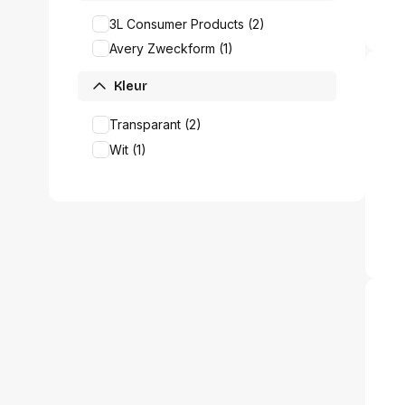
Alles in M
3L Consumer Products (2)
Tekenmateriaal en
hobbyartikelen
Avery Zweckform (1)
Tablets
Tablets
Kleur
Hygiëne, expeditie, veiligheid en
Handtek
geldbeheer
Tabletto
Transparant (2)
Tabletbe
Wit (1)
Tablet s
Pencil
Pencil ac
Alles in T
Telefon
accesso
Smartpho
Smartwat
accessor
A/V conf
Apple ka
Telecom 