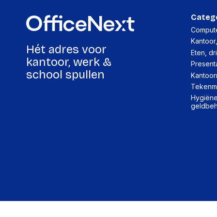
Categ
Compute
Kantoor
Hét adres voor
Eten, dr
kantoor, werk &
Present
school spullen
Kantoor
Tekenma
Hygiëne,
geldbe