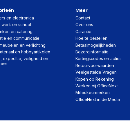
orieën
Meer
rs en electronica
Contact
, werk en school
Over ons
inken en catering
Garantie
atie en communicatie
Hoe te bestellen
meubelen en verlichting
Betaalmogelijkheden
teriaal en hobbyartikelen
Bezorginformatie
 expeditie, veiligheid en
Kortingscodes en acties
heer
Retourvoorwaarden
Veelgestelde Vragen
Kopen op Rekening
Werken bij OfficeNext
Milieukeurmerken
OfficeNext in de Media