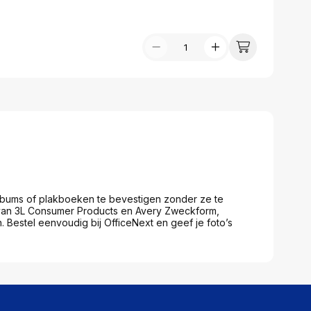
assen
(Point of Sale)
en
Mobiele pinautomaten
Laptoptassen, rugtassen
Alles in Betaaloplossingen POS
s
(Point of Sale)
satie en comfort
en en polssteunen
tenhouders
ermfilters
rm- en
teunen
bordlades
ions
 albums of plakboeken te bevestigen zonder ze te
Organisatie en comfort
 van 3L Consumer Products en Avery Zweckform,
. Bestel eenvoudig bij OfficeNext en geef je foto’s