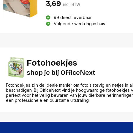
res
3,69
Laptopt
incl. BTW
Beamer accesoires
elefonie en
Rugtass
es
Alles in Beamers en accesoires
Alles in 
99 direct leverbaar
en koffer
Volgende werkdag in huis
s, oortjes en
Netwerk en internet
ires
Mesh wifi systemen
Organi
 headsets
Bedrade routers
Muismatt
oons
Draadloze routers
Documen
Netwerk extenders
Beeldsch
ens
Netwerk switches
Fotohoekjes
Voet-, a
ccessoires
Netwerkkaarten
ruggens
shop je bij OfficeNext
eadsets, oortjes en
Netwerk transceiver modules
Toetsen
es
Werkstat
Alles in Netwerk en internet
Fotohoekjes zijn de ideale manier om foto’s stevig en netjes in
Alles in 
beschadigen. Bij OfficeNext vind je hoogwaardige fotohoekjes
perfect voor het veilig bewaren van jouw dierbare herinneringen
een professionele en duurzame uitstraling!