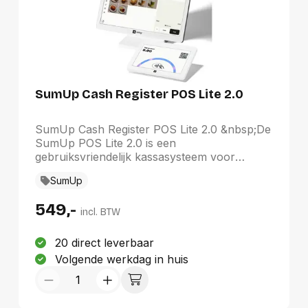
per betaling, zonder abonnementskosten,
maandelijkse verplichtingen of verborgen
kosten.
SumUp Cash Register POS Lite 2.0
SumUp Cash Register POS Lite 2.0 &nbsp;De
SumUp POS Lite 2.0 is een
gebruiksvriendelijk kassasysteem voor
winkels, cafés, salons en andere
SumUp
ondernemingen met een vaste verkoopbalie.
Via het grote touchscreen beheer je
549,-
eenvoudig producten, bestellingen en
incl. BTW
verkopen vanuit één overzichtelijke
omgeving. &nbsp; Snel en eenvoudig
20 direct leverbaar
afrekenen Selecteer producten direct op het
Volgende werkdag in huis
scherm, stel bestellingen samen en laat
klanten snel afrekenen. Door een compatibel
SumUp-pinapparaat te koppelen, accepteer