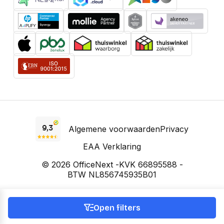
Algemene voorwaarden
Privacy
EAA Verklaring
© 2026 OfficeNext -
KVK 66895588 -
BTW NL856745935B01
Prijzen incl. BTW, voor zakelijke klanten excl. BTW. Prijzen kunnen
wijzigen.
Open filters