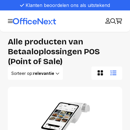
Klanten beoordelen ons als uitstekend
Alle producten van
Betaaloplossingen POS
(Point of Sale)
Sorteer op:
relevantie
Relevantie
Van A tot Z
Van Z tot A
Nieuwste eerst
Oudste eerst