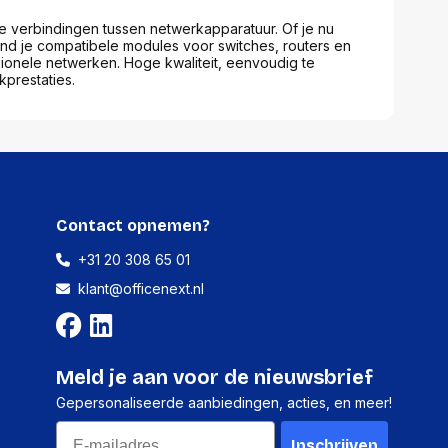
 verbindingen tussen netwerkapparatuur. Of je nu
ind je compatibele modules voor switches, routers en
sionele netwerken. Hoge kwaliteit, eenvoudig te
kprestaties.
Contact opnemen?
+31 20 308 65 01
klant@officenext.nl
Meld je aan voor de nieuwsbrief
Gepersonaliseerde aanbiedingen, acties, en meer!
Email
Inschrijven