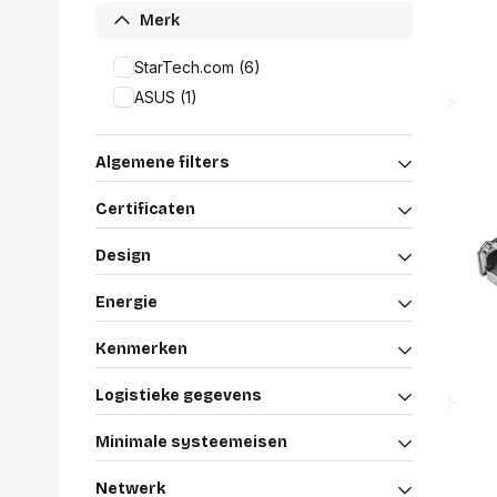
Alles in M
Merk
Tekenmateriaal en
hobbyartikelen
StarTech.com (6)
Tablets
ASUS (1)
Tablets
Hygiëne, expeditie, veiligheid en
Handtek
geldbeheer
Tabletto
Algemene filters
Tabletbe
Tablet s
Certificaten
Pencil
Pencil ac
Design
Alles in T
Energie
Telefon
accesso
Kenmerken
Smartpho
Smartwat
Logistieke gegevens
accessor
A/V conf
Minimale systeemeisen
Apple ka
Telecom 
Netwerk