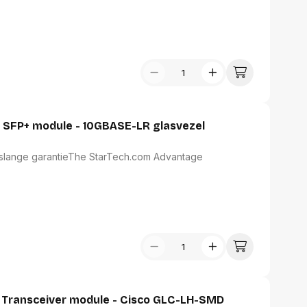
assen
(Point of Sale)
en
Mobiele pinautomaten
Laptoptassen, rugtassen
Alles in Betaaloplossingen POS
s
(Point of Sale)
satie en comfort
en en polssteunen
tenhouders
 SFP+ module - 10GBASE-LR glasvezel
ermfilters
rm- en
teunen
enslange garantieThe StarTech.com Advantage
bordlades
ions
Organisatie en comfort
 Transceiver module - Cisco GLC-LH-SMD