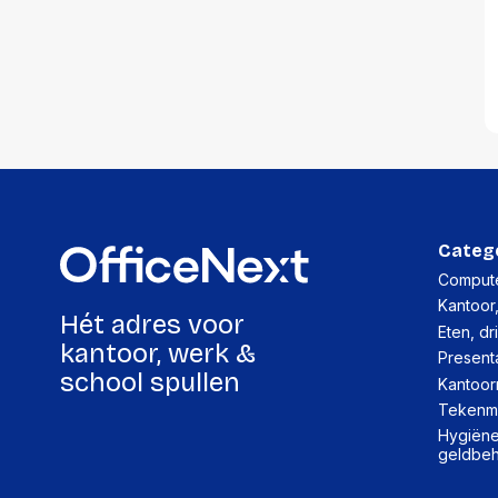
Categ
Compute
Kantoor
Hét adres voor
Eten, dr
kantoor, werk &
Present
school spullen
Kantoor
Tekenma
Hygiëne,
geldbe