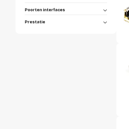
accessoi
Alles in T
Poorten interfaces
accessoir
Prestatie
Headset
accesso
Computer
Koptelef
Oortjes
Oorkuss
Overig a
Alles in H
accessoir