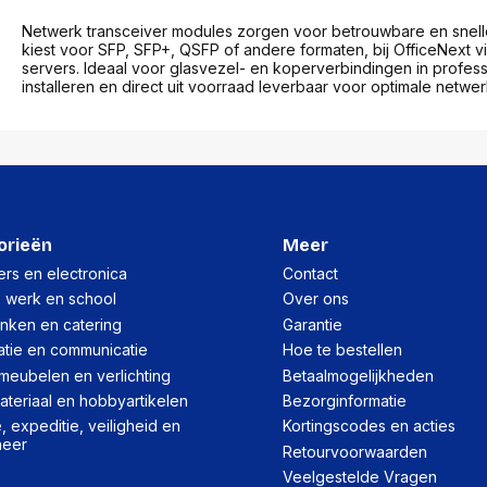
Netwerk transceiver modules zorgen voor betrouwbare en snelle
kiest voor SFP, SFP+, QSFP of andere formaten, bij OfficeNext v
servers. Ideaal voor glasvezel- en koperverbindingen in profes
installeren en direct uit voorraad leverbaar voor optimale netwer
orieën
Meer
rs en electronica
Contact
, werk en school
Over ons
inken en catering
Garantie
atie en communicatie
Hoe te bestellen
meubelen en verlichting
Betaalmogelijkheden
teriaal en hobbyartikelen
Bezorginformatie
 expeditie, veiligheid en
Kortingscodes en acties
heer
Retourvoorwaarden
Veelgestelde Vragen