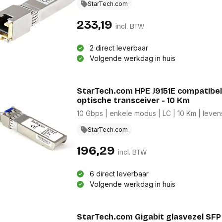
res
StarTech.com
Laptopt
Beamer accesoires
elefonie en
Rugtass
es
233,19
Alles in Beamers en accesoires
incl. BTW
Alles in 
en koffer
s, oortjes en
Netwerk en internet
2 direct leverbaar
ires
Volgende werkdag in huis
Mesh wifi systemen
Organi
 headsets
Bedrade routers
Muismatt
oons
Draadloze routers
Documen
Netwerk extenders
StarTech.com HPE J9151E compatibel
Beeldsch
ens
optische transceiver - 10 Km
Netwerk switches
Voet-, a
ccessoires
Netwerkkaarten
ruggens
10 Gbps | enkele modus | LC | 10 Km | lev
eadsets, oortjes en
Netwerk transceiver modules
Toetsen
es
StarTech.com
Werkstat
Alles in Netwerk en internet
Alles in 
196,29
incl. BTW
6 direct leverbaar
Volgende werkdag in huis
StarTech.com Gigabit glasvezel SFP