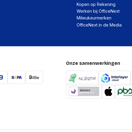
Kopen op Rekening
Werken bij OfficeNext
Milieukeurmerken
OfficeNext in de Media
Onze samenwerkingen