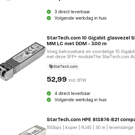
Bevestigingssystemen
onitoren en displays
Overige
toebehoren
accesso
3 direct leverbaar
Alles in Bevestigingssystemen
Alles in 
Volgende werkdag in huis
 en accessoires
en standaards
Compu
eningpads
Printers en scanners
StarTech.com 10 Gigabit glasvezel 
compo
etsenborden
Multifunctionele inkjetprinters
MM LC met DDM - 300 m
huizing
Geheug
Multifunctionele laserprinters
Voeg betrouwbare en voordelige 10 Gigabit
creenprotectors
process
Grootformaat printers
met deze SFP+ moduleThe StarTech.com A
Videoka
Laserprinters
cessoires
Moeder
StarTech.com
Inkjetprinters
Koeling
ablets en accessoires
Dot matrix printers
Compute
52,99
incl. BTW
Toebehoren voor printers
Geluidsk
ie en
Scanners
Voeding
ires
Transparanten
4 direct leverbaar
Interfac
Toebehoren voor 3D
Volgende werkdag in huis
nes en accessoires
Optische 
printers
ches en
Alles in
ies
Alles in Printers en scanners
erence
StarTech.com HPE 813874-B21 compa
bels
Laptop
Beamers en accesoires
10Gbps | koper | RJ45 | 30 m | levenslang
rugtas
overige
Beamer