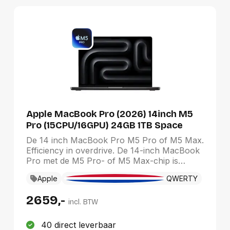
Relevantie
Van A tot Z
Van Z tot A
Nieuwste eerst
Oudste eerst
Goedkoopste eerst
Duurste eerst
Apple MacBook Pro (2026) 14inch M5
Pro (15CPU/16GPU) 24GB 1TB Space
Black QWERTY
De 14 inch MacBook Pro M5 Pro of M5 Max.
Efficiency in overdrive. De 14-inch MacBook
Pro met de M5 Pro- of M5 Max-chip is
sneller dan ooit en uitgerust met krachtige
Apple
QWERTY
on- device AI voor al je persoonlijke,
professionele en creatieve projecten. Met
2659,-
een batterijduur van een dag lang en een
incl. BTW
adembenemend Liquid Retina XDR-scherm is
hij in elk opzicht professioneel. De Apple-
40 direct leverbaar