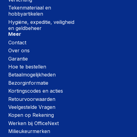
vliegensvlug op macOS, van FaceTime tot
Tekenmateriaal en
Messages en alles daartussenin. De
hobbyartikelen
ingebouwde antivirusbeveiliging werkt stil op
Hygiëne, expeditie, veiligheid
de achtergrond en gratis software-updates
en geldbeheer
houden je MacBook Pro in topconditie, nu én
Meer
in de toekomst. Zo hoef je je nooit zorgen te
maken over de veiligheid van je gegevens of
Contact
de prestaties van je systeem. Deze MacBook
Over ons
Pro wordt geleverd met een USB-C-naar-
Garantie
MagSafe 3-oplaadkabel van 2 meter, maar
zonder voedingsadapter. Voor optimaal
Hoe te bestellen
opladen raadt Apple aan om deze Mac te
Betaalmogelijkheden
combineren met de Apple USB-C-
Bezorginformatie
voedingsadapter van 70 W of de Apple USB-
C-voedingsadapter van 96 W, zodat je kunt
Kortingscodes en acties
profiteren van snel opladen.
Retourvoorwaarden
Veelgestelde Vragen
Kopen op Rekening
Werken bij OfficeNext
Milieukeurmerken