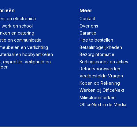
Harde schijf
orieën
Meer
rs en electronica
Contact
HDD capaciteit
, werk en school
Over ons
inken en catering
Garantie
Kenmerken
atie en communicatie
Hoe te bestellen
meubelen en verlichting
Betaalmogelijkheden
Plug and play
teriaal en hobbyartikelen
Bezorginformatie
Ondersteunt Windows
 expeditie, veiligheid en
Kortingscodes en acties
heer
Retourvoorwaarden
Veelgestelde Vragen
Logistieke gegeve
Kopen op Rekening
Code geharmoniseerd 
Werken bij OfficeNext
Milieukeurmerken
OfficeNext in de Media
Poorten interfaces
Wifi
USB-versie