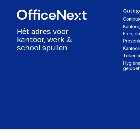
Categ
Compute
Kantoor
Hét adres voor
Eten, dr
kantoor, werk &
Present
school spullen
Kantoor
Tekenma
Hygiëne,
geldbe