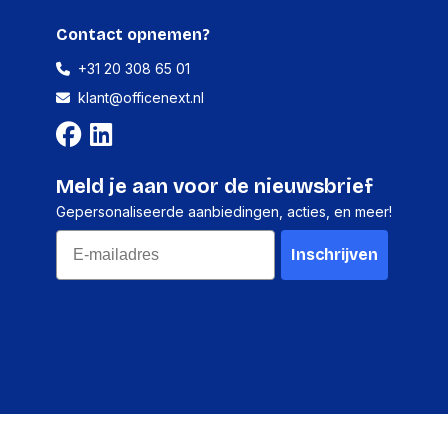
Contact opnemen?
+31 20 308 65 01
2,000 GB
klant@officenext.nl
Ja
Meld je aan voor de nieuwsbrief
Ja
Gepersonaliseerde aanbiedingen, acties, en meer!
Email
ns
Inschrijven
systeem (HS)
84717050
Nee
3.2 Gen 1 (3.1 Gen 1)