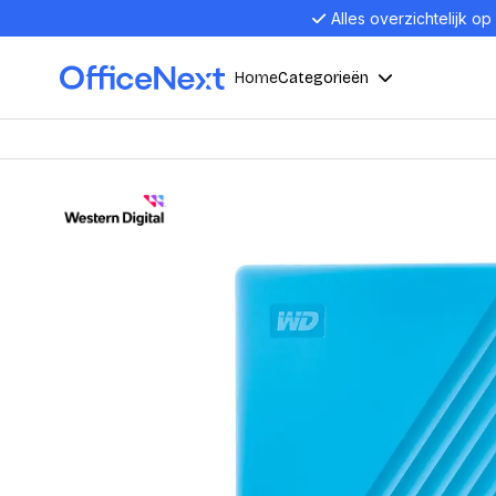
Alles overzichtelijk op
Home
Categorieën
Compu
Computers en electronica
Laptop
Kantoor, werk en school
Laptops
Desktop
Alles in 
Eten, drinken en catering
Barebon
Alles in L
Presentatie en communicatie
Monitor
Computer
Curved M
Kantoormeubelen en verlichting
Display p