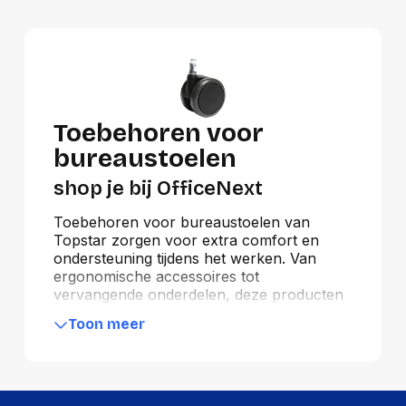
Toebehoren voor
bureaustoelen
shop je bij OfficeNext
Toebehoren voor bureaustoelen van
Topstar zorgen voor extra comfort en
ondersteuning tijdens het werken. Van
ergonomische accessoires tot
vervangende onderdelen, deze producten
verbeteren de zithouding en verlengen de
Toon meer
levensduur van bureaustoelen. Ideaal voor
een gezonde en productieve werkplek.
Bestel nu bij OfficeNext en profiteer van
scherpe prijzen en snelle levering.