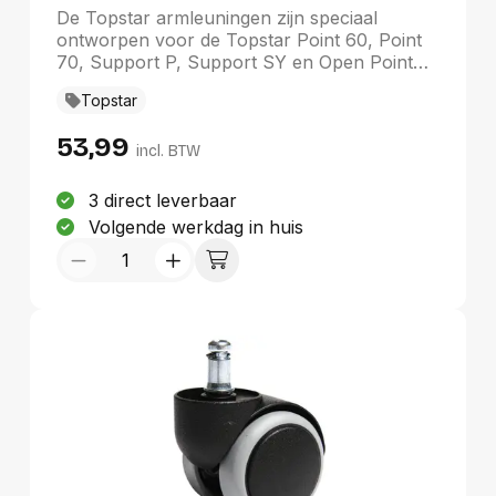
SY en Open Point SY
De Topstar armleuningen zijn speciaal
ontworpen voor de Topstar Point 60, Point
70, Support P, Support SY en Open Point
SY modellen. Deze stijlvolle zwarte
Topstar
armleuningen bieden optimale ondersteuning
en comfort, waardoor ze een waardevolle
53,99
aanvulling zijn op uw stoel. Gemaakt van
incl. BTW
hoogwaardige materialen, zijn ze duurzaam
en passen perfect in elke kantooromgeving.
3 direct leverbaar
Verhoog uw zitervaring met deze functionele
Volgende werkdag in huis
en esthetische armleuningen van Topstar.