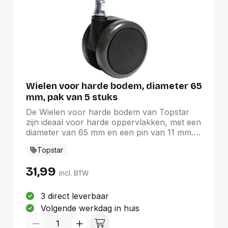
Wielen voor harde bodem, diameter 65
mm, pak van 5 stuks
De Wielen voor harde bodem van Topstar
zijn ideaal voor harde oppervlakken, met een
diameter van 65 mm en een pin van 11 mm.
Dit pakket bevat 5 wielen die de mobiliteit van
Topstar
uw meubels verbeteren, perfect voor Art
Comfort, Head Point RS en Open Art 2010.
31,99
De elegante zwarte kleur voegt een stijlvolle
incl. BTW
touch toe aan elke omgeving. Dankzij het
soepele rolmechanisme dragen deze wielen
3 direct leverbaar
bij aan een efficiënte en comfortabele
Volgende werkdag in huis
werkomgeving, wat ze een waardevolle
aanvulling maakt voor uw meubilair.