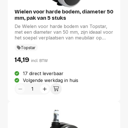
Wielen voor harde bodem, diameter 50
mm, pak van 5 stuks
De Wielen voor harde bodem van Topstar,
met een diameter van 50 mm, zijn ideaal voor
het soepel verplaatsen van meubilair op
harde vloeren. Dit pakket bevat vijf stijlvolle
Topstar
zwarte wielen, ontworpen voor
duurzaamheid en mobiliteit. Met een pin van
14,19
10 mm zijn ze compatibel met de meeste
incl. BTW
Topstar stoelen. Deze wielen combineren
functionaliteit en esthetiek, waardoor ze een
17 direct leverbaar
waardevolle aanvulling zijn voor de meubel-
Volgende werkdag in huis
en onthaalbranche en elk interieur.