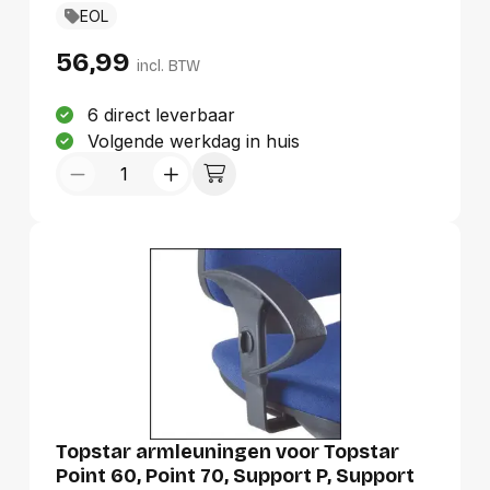
armleuningen in zwart biedt optimaal comfort
EOL
en veelzijdigheid met vier verstelbare
richtingen. Ze zijn ontworpen om de
56,99
ergonomie van de Oscar stoel te verbeteren,
incl. BTW
waardoor langdurig zitten aangenamer
wordt. Met hun stijlvolle ontwerp passen ze
6 direct leverbaar
perfect in elke werkomgeving, van modern
Volgende werkdag in huis
tot klassiek.
Topstar armleuningen voor Topstar
Point 60, Point 70, Support P, Support