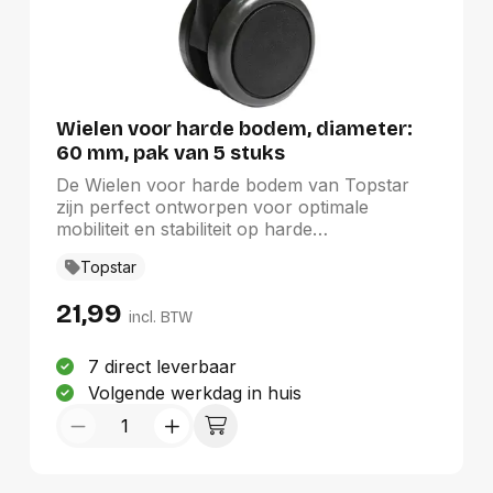
Wielen voor harde bodem, diameter:
60 mm, pak van 5 stuks
De Wielen voor harde bodem van Topstar
zijn perfect ontworpen voor optimale
mobiliteit en stabiliteit op harde
oppervlakken. Met een diameter van 60 mm
Topstar
biedt dit pakket van vijf wielen een
uitstekende oplossing voor het vervangen of
21,99
upgraden van bestaande wielen. De elegante
incl. BTW
zwarte kleur zorgt voor een naadloze
integratie met diverse meubels in de familie
7 direct leverbaar
Meubilair en onthaal - Stoelen, waardoor ze
Volgende werkdag in huis
zowel functioneel als esthetisch aantrekkelijk
zijn.