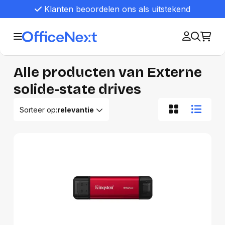
Klanten beoordelen ons als uitstekend
Alle producten van Externe
solide-state drives
Sorteer op:
relevantie
Relevantie
Van A tot Z
Van Z tot A
Nieuwste eerst
Oudste eerst
Goedkoopste eerst