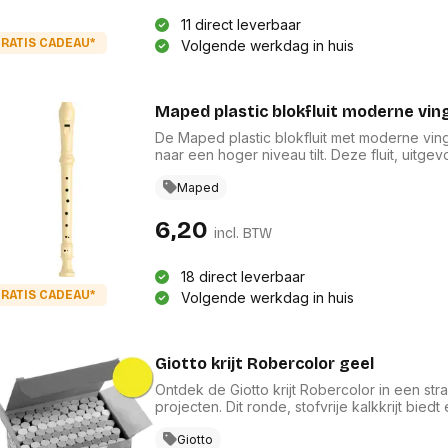
11 direct leverbaar
RATIS CADEAU*
Volgende werkdag in huis
Maped plastic blokfluit moderne vin
De Maped plastic blokfluit met moderne vinge
naar een hoger niveau tilt. Deze fluit, uitgev
beginners als gevorderden. Inclusief een op
blokfluit voor optimaal gebruiksgemak en o
Maped
Tekenmateriaal en hobbyartikelen - Schoolm
6,20
incl. BTW
18 direct leverbaar
RATIS CADEAU*
Volgende werkdag in huis
Giotto krijt Robercolor geel
Ontdek de Giotto krijt Robercolor in een str
projecten. Dit ronde, stofvrije kalkkrijt bie
zowel tekenmateriaal als hobbyartikelen. Met
kwaliteit, waardoor het een uitstekende keuz
Giotto