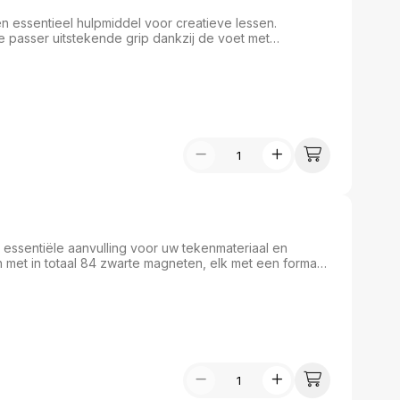
n essentieel hulpmiddel voor creatieve lessen.
 passer uitstekende grip dankzij de voet met
ot 16 mm diameter, maakt hij het eenvoudig om heldere en
allende gele kleur voegt hij een vrolijke toets toe aan
et geschikt voor digiborden.
essentiële aanvulling voor uw tekenmateriaal en
 met in totaal 84 zwarte magneten, elk met een formaat
hterkant zijn ze eenvoudig aan te brengen, waardoor
umenten of creaties zonder sporen achter te laten.
rojecten, bieden deze magneten zowel veelzijdigheid