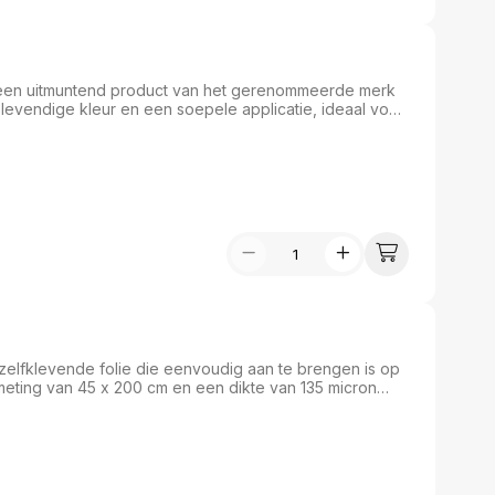
n, een uitmuntend product van het gerenommeerde merk
een levendige kleur en een soepele applicatie, ideaal voor
Met een doos van 100 stuks bent u verzekerd van
aal en hobbyartikelen, brengt dit groene krijt uw
, zelfklevende folie die eenvoudig aan te brengen is op
eting van 45 x 200 cm en een dikte van 135 micron
voor traditionele krijtjes of vloeibare krijtmarkers. Het
k. Inclusief 10 krijtjes in wit en geassorteerde
 op uw teken- en schoolmateriaal.