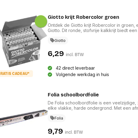
Giotto krijt Robercolor groen
Ontdek de Giotto krijt Robercolor in groe
Giotto. Dit ronde, stofvrije kalkkrijt biedt 
zowel tekeningen als creatieve projecten. 
langdurig plezier. Perfect voor schoolmateri
Giotto
artistieke uitingen tot leven.
6,29
incl. BTW
42 direct leverbaar
RATIS CADEAU*
Volgende werkdag in huis
Folia schoolbordfolie
De Folia schoolbordfolie is een veelzijdige
elke vlakke, harde ondergrond. Met een afm
biedt deze folie een perfect schrijfoppervlak 
is eenvoudig te reinigen met een vochtige doe
Folia
kleuren, is deze folie een ideale aanvulling
9,79
incl. BTW