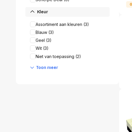
accessoi
G
Alles in T
Kleur
accessoir
Assortiment aan kleuren (3)
Headset
accesso
Blauw (3)
Computer
Geel (3)
Koptelef
Wit (3)
Oortjes
Niet van toepassing (2)
Oorkuss
Overig a
Toon meer
Alles in H
accessoir