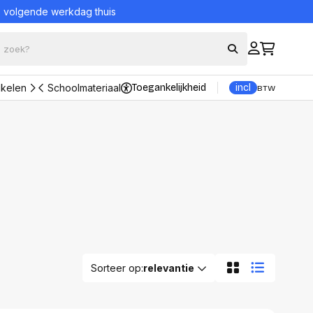
= volgende werkdag thuis
ikelen
Schoolmateriaal
Toegankelijkheid
incl
BTW
Bekijk alle producten
eraccessoires
Bescherming en
onderhoud
ord en muis sets
Portable Powerstations
borden
UPS (Noodstroomvoeding)
Reinigingsproducten
kers
Veiligheidssystemen
s
nsole
Alles in Bescherming en
onderhoud
trollers
ons
Sorteer op:
relevantie
ader
Datadragers
n adapters
Hard Disks
Relevantie
tations en Hubs