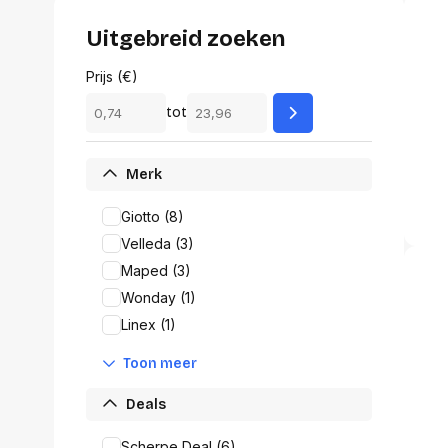
Alles in M
Tekenmateriaal en
Uitgebreid zoeken
hobbyartikelen
Tablets
Prijs (€)
Tablets
Hygiëne, expeditie, veiligheid en
Handtek
tot
geldbeheer
Tabletto
Tabletbe
Tablet s
Merk
Pencil
Pencil ac
Giotto (8)
Alles in T
Velleda (3)
Maped (3)
Telefon
Wonday (1)
accesso
Linex (1)
Smartpho
Smartwat
Toon meer
accessor
A/V conf
Deals
Apple ka
Telecom 
Scherpe Deal (6)