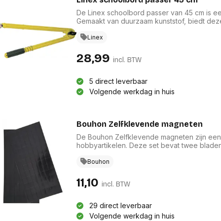
De Linex schoolbord passer van 45 cm is ee
Gemaakt van duurzaam kunststof, biedt deze
zuignappen. Geschikt voor krijt of stiften t
nauwkeurige cirkels te tekenen. Met zijn opv
Linex
je tekenmateriaal. Let op: deze passer is ni
28,99
incl. BTW
5 direct leverbaar
Volgende werkdag in huis
Bouhon Zelfklevende magneten
De Bouhon Zelfklevende magneten zijn een 
hobbyartikelen. Deze set bevat twee bladen
van 20 x 25 mm. Dankzij de zelfklevende ac
ze perfect zijn voor het bevestigen van doc
Bouhon
Ideaal voor schoolmateriaal en creatieve p
als gebruiksgemak.
11,10
incl. BTW
29 direct leverbaar
Volgende werkdag in huis