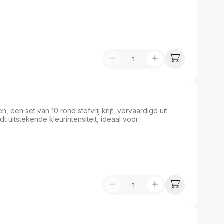
gen. Het wordt geleverd met een Velleda® stift en een
an worden bevestigd. Met 57,5% gerecycled materiaal
n- en hobbyprojecten.
 een set van 10 rond stofvrij krijt, vervaardigd uit
t uitstekende kleurintensiteit, ideaal voor
en assortiment aan kleuren stimuleert het de
keningen. Perfect voor zowel leerlingen als kunstenaars
alen nodig hebben in hun creaties.