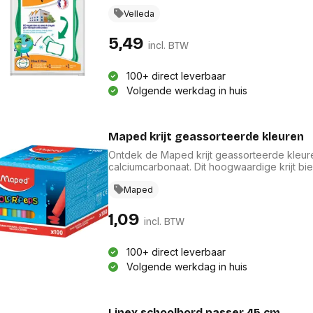
geruite kant, ideaal voor diverse toepassin
bordenwisser die eenvoudig aan het bord k
Velleda
is het een duurzame keuze voor al uw teke
5,49
incl. BTW
100+ direct leverbaar
Volgende werkdag in huis
Maped krijt geassorteerde kleuren
Ontdek de Maped krijt geassorteerde kleuren,
calciumcarbonaat. Dit hoogwaardige krijt bied
schoolprojecten en creatieve hobby's. Met e
verbeelding en zorgt het voor levendige te
Maped
die betrouwbare en veelzijdige tekenmateri
1,09
incl. BTW
100+ direct leverbaar
Volgende werkdag in huis
Linex schoolbord passer 45 cm