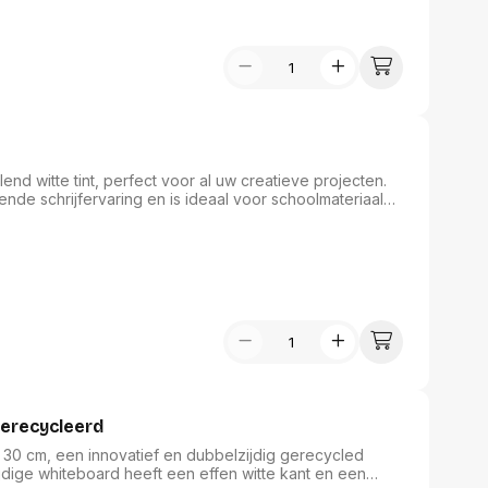
lend witte tint, perfect voor al uw creatieve projecten.
ekende schrijfervaring en is ideaal voor schoolmateriaal
uks bent u verzekerd van langdurig plezier en
echt champagnekrijt dat elke tekening en schets tot
alle niveaus.
gerecycleerd
 30 cm, een innovatief en dubbelzijdig gerecycled
ijdige whiteboard heeft een effen witte kant en een