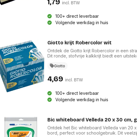
1,79
incl. BTW
100+ direct leverbaar
Volgende werkdag in huis
Giotto krijt Robercolor wit
Ontdek de Giotto krijt Robercolor in een stra
Dit ronde, stofvrije kalkkrijt biedt een uitst
en hobbyartikelen. Met een doos van 100 st
veelzijdigheid. Geniet van de kwaliteit van 
Giotto
leven brengt, perfect voor kunstenaars van 
4,69
incl. BTW
100+ direct leverbaar
Volgende werkdag in huis
Bic whiteboard Velleda 20 x 30 cm, 
Ontdek het Bic whiteboard Velleda van 20 x
bord, perfect voor schoolgebruik. Dit veelz