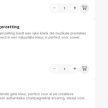
gerzetting
rzetting biedt een rijke klank die muzikale prestaties
oerd in een natuurlijke kleur, is perfect voor zowel
bergetui, borsteltje en gebruiksaanwijzing, zorgt deze
nderhoud. Een waardevolle aanvulling op de
ateriaal familie van Maped.
alende gele kleur, perfect voor al uw creatieve
dt een authentieke champagnekrijt ervaring, ideaal voor
 100 stuks in de doos biedt Giotto veelzijdigheid en
e is voor schoolmateriaal en thuisgebruik. Dit product