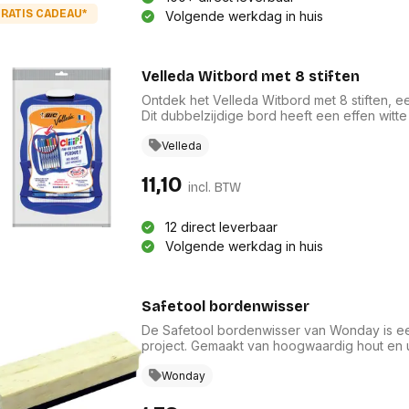
res
Laptopt
RATIS CADEAU*
Volgende werkdag in huis
Beamer accesoires
elefonie en
Rugtass
es
Alles in Beamers en accesoires
Alles in 
en koffer
Velleda Witbord met 8 stiften
s, oortjes en
Netwerk en internet
ires
Ontdek het Velleda Witbord met 8 stiften, een
Mesh wifi systemen
Organi
Dit dubbelzijdige bord heeft een effen witt
 headsets
Bedrade routers
duidelijk schrijven. Het is eenvoudig uitwis
Muismatt
oons
materialen. Met een comfortabel handvat en 
Velleda
Draadloze routers
Documen
school als hobby. Formaat: 21 x 31 cm.
Netwerk extenders
Beeldsch
11,10
ens
Netwerk switches
incl. BTW
Voet-, a
ccessoires
Netwerkkaarten
ruggens
eadsets, oortjes en
Netwerk transceiver modules
Toetsen
12 direct leverbaar
es
Werkstat
Volgende werkdag in huis
Alles in Netwerk en internet
Alles in 
Safetool bordenwisser
De Safetool bordenwisser van Wonday is een
project. Gemaakt van hoogwaardig hout en ui
voor een grondige reiniging van diverse op
hij eenvoudig in gebruik. De natuurlijke hout
Wonday
ideaal is voor schoolmateriaal en hobbyartik