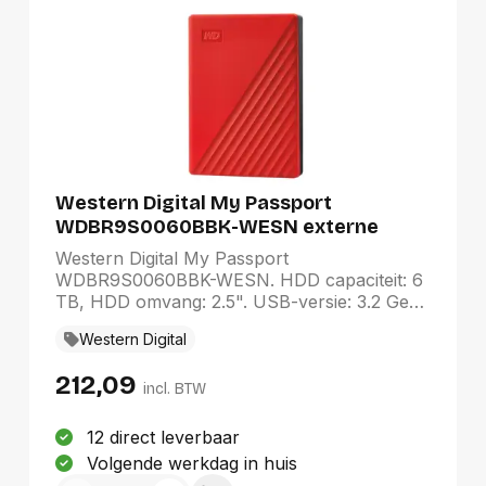
Western Digital My Passport
WDBR9S0060BBK-WESN externe
harde schijf 6 TB 2.5" Micro-USB B 3.2
Western Digital My Passport
Gen 1 (3.1 Gen 1) Zwart
WDBR9S0060BBK-WESN. HDD capaciteit: 6
TB, HDD omvang: 2.5". USB-versie: 3.2 Gen
1 (3.1 Gen 1). Kleur van het product: Zwart
Western Digital
212,09
incl. BTW
12 direct leverbaar
Volgende werkdag in huis