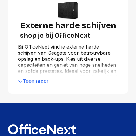
Externe harde schijven
shop je bij OfficeNext
Bij OfficeNext vind je externe harde
schijven van Seagate voor betrouwbare
opslag en back-ups. Kies uit diverse
capaciteiten en geniet van hoge snelheden
en solide prestaties. Ideaal voor zakelijk en
persoonlijk gebruik, met USB 3.0 of USB-C
Toon meer
voor snelle data-overdracht. Bewaar grote
bestanden veilig en neem ze eenvoudig
mee dankzij het compacte en robuuste
design. Bestel jouw Seagate externe harde
schijf vandaag nog en profiteer van
hoogwaardige opslag met snelle levering.