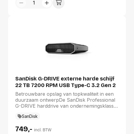
SanDisk G-DRIVE externe harde schijf
22 TB 7200 RPM USB Type-C 3.2 Gen 2
(3.1 Gen 2) Roestvrijstaal
Betrouwbare opslag van topkwaliteit in een
duurzaam ontwerpDe SanDisk Professional
G-DRIVE harddrive van ondernemingsklasse
met een veelzijdige USB-C™-interface (10
SanDisk
Gbps), levert ultrabetrouwbare opslag met
hoge capaciteit in een stijlvol ontwerp van
749,-
topklasse. De ingebouwde 7200 RPM
incl. BTW