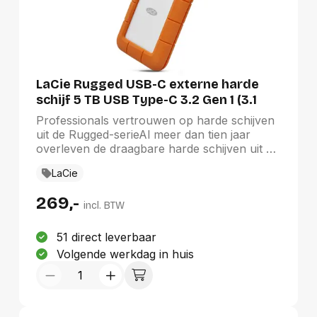
veilig zijn. U kunt uw bestanden met
wachtwoordbeveiliging zelfs op elke
computer gebruiken, waardoor wordt
gewaarborgd dat uw gegevens volledig
mobiel en absoluut veilig zijn.
LaCie Rugged USB-C externe harde
schijf 5 TB USB Type-C 3.2 Gen 1 (3.1
Gen 1) Grijs, Geel
Professionals vertrouwen op harde schijven
uit de Rugged-serieAl meer dan tien jaar
overleven de draagbare harde schijven uit de
LaCie Rugged®-serie de allerzwaarste
LaCie
omstandigheden – de filmsets, fotoshoots en
muziekstudio's van de beroemdste creatieve
269,-
professionals ter wereld. Waarom? LaCie
incl. BTW
Rugged-producten zijn de meest
betrouwbare manier om onderweg gegevens
51 direct leverbaar
te verzamelen en vervoeren.
Volgende werkdag in huis