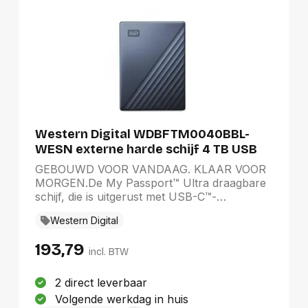
Western Digital WDBFTM0040BBL-
WESN externe harde schijf 4 TB USB
Type-C 3.2 Gen 1 (3.1 Gen 1) Zwart,
GEBOUWD VOOR VANDAAG. KLAAR VOOR
Blauw
MORGEN.De My Passport™ Ultra draagbare
schijf, die is uitgerust met USB-C™-
technologie, biedt een eenvoudige manier om
Western Digital
uw opslag uit te breiden met een modern
metalen design dat uitstekend bij uw pc past.
193,79
Het product is standaard, bij levering,
incl. BTW
geschikt voor gebruik met Windows® 10 voor
naadloze Plug&Play-opslag, terwijl
2 direct leverbaar
wachtwoordbeveiliging met
Volgende werkdag in huis
hardwareversleuteling helpt uw inhoud te