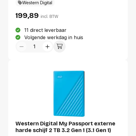
bestanden die uw digitale leven
Western Digital
uitmaken.TECHNISCHE
199,89
SPECIFICATIESGeformatteerde exFAT voor
incl. BTW
standaardcompatibiliteit met Windows en
Mac. Besturingssysteem: Windows® 10,
11 direct leverbaar
Windows 8, Windows 7, Mac OS X El
Volgende werkdag in huis
Capitan, Yosemite of Mavericks. Moet
mogelijk opnieuw worden geformatteerd
voor andere besturingssystemen. Afhankelijk
van de hardwareconfiguratie en het
besturingssysteem van de gebruiker kan de
compatibiliteit afwijken.
Western Digital My Passport externe
harde schijf 2 TB 3.2 Gen 1 (3.1 Gen 1)