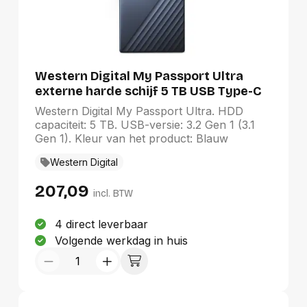
Western Digital My Passport Ultra
externe harde schijf 5 TB USB Type-C
3.2 Gen 1 (3.1 Gen 1) Blauw
Western Digital My Passport Ultra. HDD
capaciteit: 5 TB. USB-versie: 3.2 Gen 1 (3.1
Gen 1). Kleur van het product: Blauw
Western Digital
207,09
incl. BTW
4 direct leverbaar
Volgende werkdag in huis