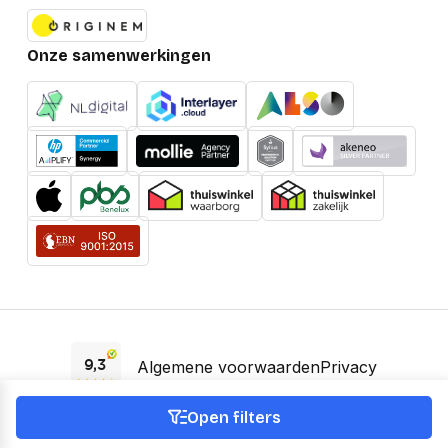
Onze samenwerkingen
Algemene voorwaarden
Privacy
EAA Verklaring
Open filters
© 2026 OfficeNext -
KVK 66895588 -