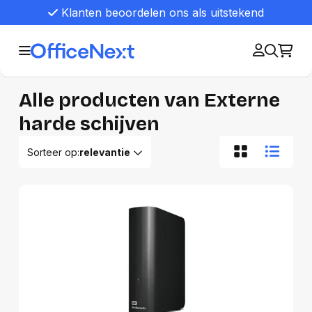
Klanten beoordelen ons als uitstekend
Alle producten van Externe
harde schijven
Sorteer op:
relevantie
Relevantie
Van A tot Z
Van Z tot A
Nieuwste eerst
Oudste eerst
Goedkoopste eerst