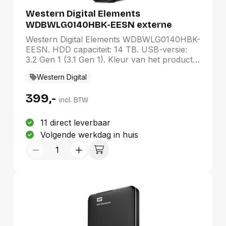
Duurste eerst
Western Digital Elements
WDBWLG0140HBK-EESN externe
harde schijf 14 TB Micro-USB B 3.2 Gen
Western Digital Elements WDBWLG0140HBK-
1 (3.1 Gen 1) Zwart
EESN. HDD capaciteit: 14 TB. USB-versie:
3.2 Gen 1 (3.1 Gen 1). Kleur van het product:
Zwart
Western Digital
399,-
incl. BTW
11 direct leverbaar
Volgende werkdag in huis