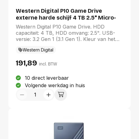
Western Digital P10 Game Drive
externe harde schijf 4 TB 2.5" Micro-
USB B 3.2 Gen 1 (3.1 Gen 1) Zwart
Western Digital P10 Game Drive. HDD
capaciteit: 4 TB, HDD omvang: 2.5". USB-
versie: 3.2 Gen 1 (3.1 Gen 1). Kleur van het
product: Zwart
Western Digital
191,89
incl. BTW
10 direct leverbaar
Volgende werkdag in huis