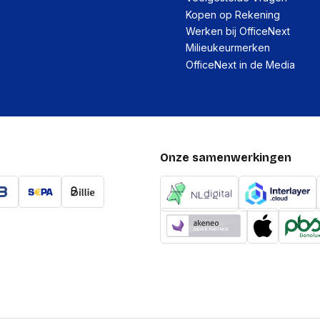
Kopen op Rekening
Werken bij OfficeNext
Milieukeurmerken
OfficeNext in de Media
Onze samenwerkingen