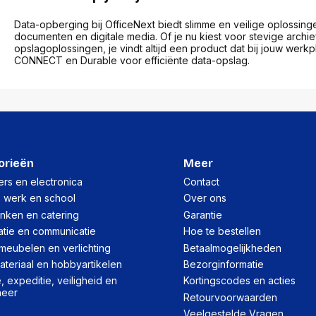
res
Laptopt
Beamer accesoires
elefonie en
Rugtass
Data-opberging bij OfficeNext biedt slimme en veilige oplossin
es
Alles in Beamers en accesoires
documenten en digitale media. Of je nu kiest voor stevige arc
Alles in 
opslagoplossingen, je vindt altijd een product dat bij jouw wer
en koffer
CONNECT en Durable voor efficiënte data-opslag.
s, oortjes en
Netwerk en internet
ires
Mesh wifi systemen
Organi
 headsets
Bedrade routers
Muismatt
oons
Draadloze routers
Documen
Netwerk extenders
Beeldsch
ens
Netwerk switches
Voet-, a
ccessoires
Netwerkkaarten
ruggens
orieën
Meer
eadsets, oortjes en
Netwerk transceiver modules
Toetsen
rs en electronica
Contact
es
Werkstat
Alles in Netwerk en internet
, werk en school
Over ons
Alles in 
inken en catering
Garantie
atie en communicatie
Hoe te bestellen
meubelen en verlichting
Betaalmogelijkheden
teriaal en hobbyartikelen
Bezorginformatie
 expeditie, veiligheid en
Kortingscodes en acties
heer
Retourvoorwaarden
Veelgestelde Vragen