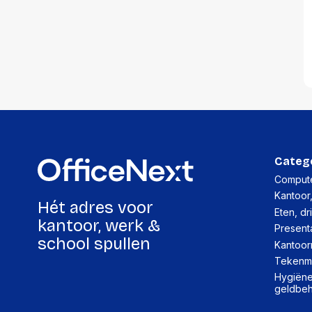
accessoi
Alles in T
accessoir
Headset
accesso
Computer
Koptelef
Oortjes
Oorkuss
Overig a
Categ
Alles in H
Compute
accessoir
Kantoor
Hét adres voor
Eten, dr
kantoor, werk &
Present
school spullen
Kantoor
Tekenma
Hygiëne,
geldbe