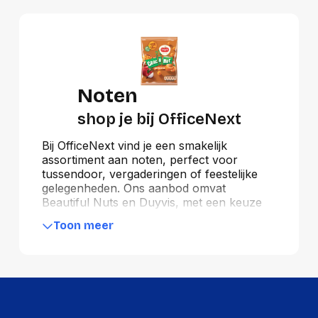
Noten
shop je bij OfficeNext
Bij OfficeNext vind je een smakelijk
assortiment aan noten, perfect voor
tussendoor, vergaderingen of feestelijke
gelegenheden. Ons aanbod omvat
Beautiful Nuts en Duyvis, met een keuze
uit gezouten, ongezouten en gemengde
Toon meer
noten die ideaal zijn voor iedere smaak. Of
je nu kiest voor een gezonde snack of een
knapperige toevoeging aan je
borrelmoment, onze noten zorgen altijd
voor een feestje. Perfect voor kantoor,
school of thuis, waar smaak en
gezelligheid centraal staan.