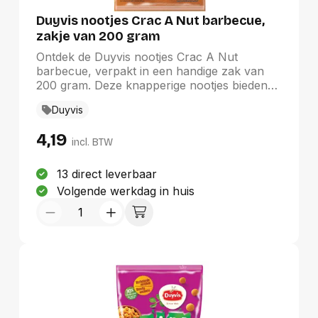
Duyvis nootjes Crac A Nut barbecue,
zakje van 200 gram
Ontdek de Duyvis nootjes Crac A Nut
barbecue, verpakt in een handige zak van
200 gram. Deze knapperige nootjes bieden
een heerlijke barbecuesmaak die elk
Duyvis
snackmoment transformeert. Perfect als
aanvulling op uw borrelplank of als
4,19
tussendoortje, zijn ze een waar genot voor
incl. BTW
de smaakpapillen. Duyvis, een merk dat
bekend staat om zijn kwaliteit, garandeert
13 direct leverbaar
rijke smaken en een onweerstaanbare
Volgende werkdag in huis
crunch voor een unieke snackervaring.