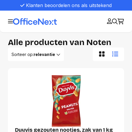
Klanten beoordelen ons als uitstekend
Alle producten van Noten
Sorteer op:
relevantie
Relevantie
Van A tot Z
Van Z tot A
Nieuwste eerst
Oudste eerst
Goedkoopste eerst
Duurste eerst
Duyvis gezouten nootjes, zak van 1 kg