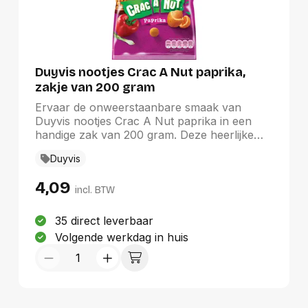
Duyvis nootjes Crac A Nut paprika,
zakje van 200 gram
Ervaar de onweerstaanbare smaak van
Duyvis nootjes Crac A Nut paprika in een
handige zak van 200 gram. Deze heerlijke
snacks bieden een perfecte combinatie van
Duyvis
een knapperige textuur en een rijke
paprikasmaak. Ideaal voor elke gelegenheid,
4,09
van feestjes tot gezellige avonden thuis, zijn
incl. BTW
deze nootjes een betrouwbare keuze van het
vertrouwde merk Duyvis. Geniet van de
35 direct leverbaar
kwaliteit en de smaak die deze snacks te
Volgende werkdag in huis
bieden hebben, perfect voor zowel catering
als persoonlijke consumptie.