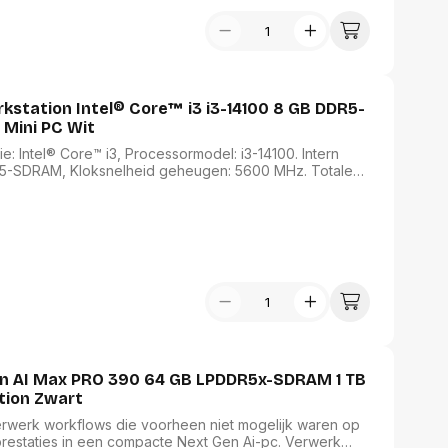
USB Sticks
 computer
Geheugenkaarten
ires
SSD behuizing
Computeraccessoires
Kaartlezers
Alles in Datadragers
ter
station Intel® Core™ i3 i3-14100 8 GB DDR5-
nenten
Mini PC Wit
Data-opberging
enmodules
 Intel® Core™ i3, Processormodel: i3-14100. Intern
Voor CD/DVD
R5-SDRAM, Kloksnelheid geheugen: 5600 MHz. Totale
or
. On-board graphics adapter model: Intel UHD Graphics
Alles in Data-opberging
arten
dows 11 Home. Netvoeding: 120 W. Type behuizing: Mini
bord
 Kleur van het product: Wit
Multimedia
r behuizing
Bluetooth Speakers
aarten
Mediaspelers
en
DJ Gear
ekaarten
Fototoestellen
schijfstations
Fotoprinter
 Computer componenten
Fotocamera accessoires
zen AI Max PRO 390 64 GB LPDDR5x-SDRAM 1 TB
Alles in Multimedia
tion Zwart
tassen,
Verwerk workflows die voorheen niet mogelijk waren op
sen en koffers
Betaaloplossingen POS
 prestaties in een compacte Next Gen Ai-pc. Verwerk