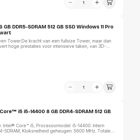
5 16 GB DDR5-SDRAM 512 GB SSD Windows 11 Pro
Zwart
s een Tower.De kracht van een fullsize Tower, maar dan
ert hoge prestaties voor intensieve taken, van 3D-
e toekomst. Veranderen je eisen? Geen probleem, je kunt
eiden.
 Core™ i5 i5-14400 8 GB DDR4-SDRAM 512 GB
Intel® Core™ i5, Processormodel: i5-14400. Intern
R4-SDRAM, Kloksnelheid geheugen: 5600 MHz. Totale
D, Geïntegreerde geheugenkaartlezer. On-board