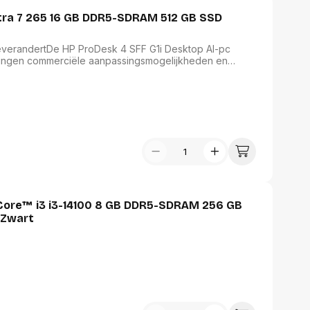
Ultra 7 265 16 GB DDR5-SDRAM 512 GB SSD
everandertDe HP ProDesk 4 SFF G1i Desktop AI-pc
ingen commerciële aanpassingsmogelijkheden en
erp. De Intel Core™ Ultra-processor[2] en 13 TOPS
dagelijkse taken door de kracht slim te verdelen en de
Core™ i3 i3-14100 8 GB DDR5-SDRAM 256 GB
 Zwart