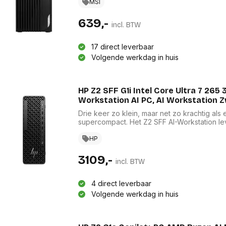
graphics adapter model: Intel UHD Graphics 
MSI
Netvoeding: 350 W. Type behuizing: Desktop
product: Zwart
639,-
incl. BTW
17 direct leverbaar
Volgende werkdag in huis
HP Z2 SFF G1i Intel Core Ultra 7 26
Workstation AI PC, AI Workstation 
Drie keer zo klein, maar net zo krachtig al
supercompact. Het Z2 SFF AI-Workstation lev
ontwerp tot realtime raytracing, nu en in d
het Workstation makkelijk upgraden en uitbr
HP
3109,-
incl. BTW
4 direct leverbaar
Volgende werkdag in huis