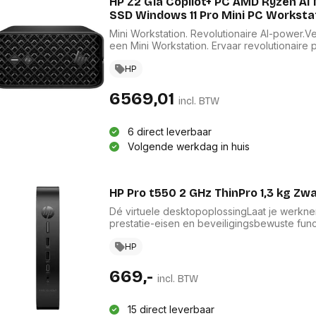
HP Z2 G1a Copilot+ PC AMD Ryzen A
SSD Windows 11 Pro Mini PC Worksta
Mini Workstation. Revolutionaire AI-power.
een Mini Workstation. Ervaar revolutionaire
complexe AI-projecten en ervaar gelijktijdig
wat voorheen onmogelijk was.
HP
6569,01
incl. BTW
6 direct leverbaar
Volgende werkdag in huis
HP Pro t550 2 GHz ThinPro 1,3 kg Zwa
Dé virtuele desktopoplossingLaat je werkne
prestatie-eisen en beveiligingsbewuste fu
Pro t550 Thin Client kunnen eindgebruikers
optimaliseren met veelzijdige configuratieo
HP
gesynchroniseerd blijven.
669,-
incl. BTW
15 direct leverbaar