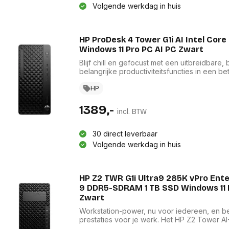
Volgende werkdag in huis
HP ProDesk 4 Tower G1i AI Intel Cor
Windows 11 Pro PC AI PC Zwart
Blijf chill en gefocust met een uitbreidba
belangrijke productiviteitsfuncties in een 
Krachtig en betrouwbaar met keuze uit GPU'
NPU[3] om de dagelijkse taken te helpen op
HP
mogelijkheden van AI te verkennen om de be
1389,-
incl. BTW
30 direct leverbaar
Volgende werkdag in huis
HP Z2 TWR G1i Ultra9 285K vPro Enter
9 DDR5-SDRAM 1 TB SSD Windows 11 P
Zwart
Workstation-power, nu voor iedereen, en b
prestaties voor je werk. Het HP Z2 Tower 
graphics te ondersteunen en zowel single- a