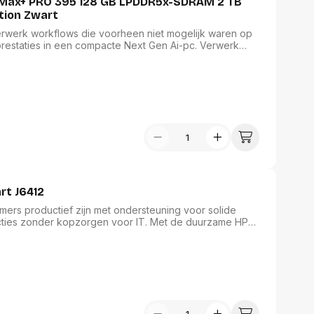
I Max+ PRO 395 128 GB LPDDR5x-SDRAM 2 TB
tion Zwart
Verwerk workflows die voorheen niet mogelijk waren op
 prestaties in een compacte Next Gen Ai-pc. Verwerk
 3D-ontwerp en rendering, of lokaal LLM-gebruik, iets
rt J6412
mers productief zijn met ondersteuning voor solide
ncties zonder kopzorgen voor IT. Met de duurzame HP
 dagelijkse taken uitvoeren en werkruimten
pties, waarbij je teams met meerdere VDI-opties