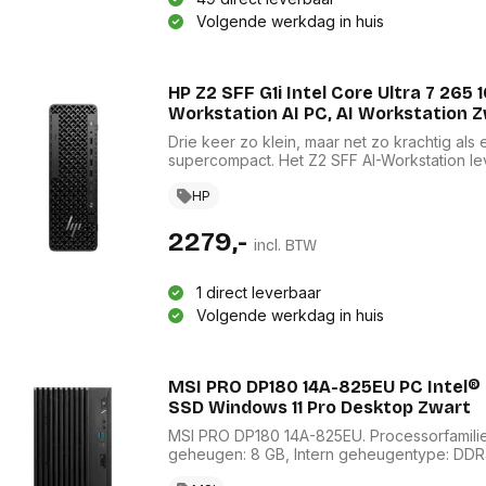
Volgende werkdag in huis
HP Z2 SFF G1i Intel Core Ultra 7 26
Workstation AI PC, AI Workstation 
Drie keer zo klein, maar net zo krachtig al
supercompact. Het Z2 SFF AI-Workstation lev
ontwerp tot realtime raytracing, nu en in d
het Workstation makkelijk upgraden en uitbr
HP
2279,-
incl. BTW
1 direct leverbaar
Volgende werkdag in huis
MSI PRO DP180 14A-825EU PC Intel®
SSD Windows 11 Pro Desktop Zwart
MSI PRO DP180 14A-825EU. Processorfamilie: 
geheugen: 8 GB, Intern geheugentype: DD
opslagcapaciteit: 512 GB, Opslagmedia: SS