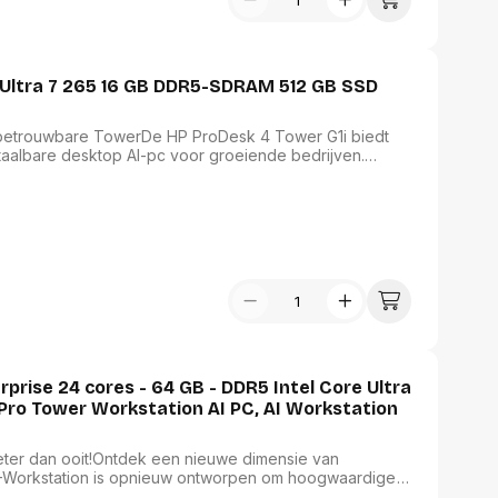
e Ultra 7 265 16 GB DDR5-SDRAM 512 GB SSD
re, betrouwbare TowerDe HP ProDesk 4 Tower G1i biedt
betaalbare desktop AI-pc voor groeiende bedrijven.
s, een Intel Core™ Ultra- processor[2] en 13 TOPS
timaliseren door verwerkingskracht te verdelen en de
drijfsprestaties te verbeteren.
prise 24 cores - 64 GB - DDR5 Intel Core Ultra
ro Tower Workstation AI PC, AI Workstation
eter dan ooit!Ontdek een nieuwe dimensie van
AI-Workstation is opnieuw ontworpen om hoogwaardige
ls multi-threaded apps voor snelle modellering,