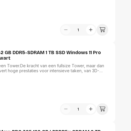
730. Inclusief besturingssysteem: Windows 11 Pro.
. Type product: PC. Gewicht: 7,59 kg. Kleur van het
5 32 GB DDR5-SDRAM 1 TB SSD Windows 11 Pro
Zwart
s een Tower.De kracht van een fullsize Tower, maar dan
ert hoge prestaties voor intensieve taken, van 3D-
e toekomst. Veranderen je eisen? Geen probleem, je kunt
eiden.