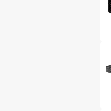
accessoi
Alles in T
accessoir
Headset
accesso
Computer
Koptelef
Oortjes
Oorkuss
Overig a
Alles in H
accessoir