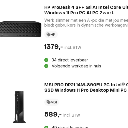
HP ProDesk 4 SFF G1i AI Intel Core 
Windows 11 Pro PC AI PC Zwart
Werk slimmer met een AI-pc die met jou me
biedt gebruikers in dynamische werkomgev
schaalbaarheid in een ruimtebesparend ontw
NPU[3] zorgen voor optimale prestaties bij 
HP
mogelijkheden van AI te benutten.
1379,-
incl. BTW
34 direct leverbaar
Volgende werkdag in huis
MSI PRO DP21 14M-890EU PC Intel® 
SSD Windows 11 Pro Desktop Mini PC
MSI
589,-
incl. BTW
49 direct leverbaar