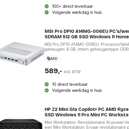
Bevestigingssystemen
onitoren en displays
Overige
100+ direct leverbaar
toebehoren
accesso
Volgende werkdag in huis
Alles in Bevestigingssystemen
Alles in 
 en accessoires
en standaards
Compu
MSI Pro DP10 A14MG-006EU PC's/werk
eningpads
Printers en scanners
compo
SDRAM 512 GB SSD Windows 11 Home 
etsenborden
Multifunctionele inkjetprinters
huizing
Geheug
MSI Pro DP10 A14MG-006EU. Processorfamilie:
Multifunctionele laserprinters
geheugen: 8 GB, Intern geheugentype: DD
creenprotectors
process
Grootformaat printers
opslagcapaciteit: 512 GB, Opslagmedia: SSD
Videoka
730. Wifi. Inclusief besturingssysteem: Win
Laserprinters
MSI
cessoires
Moeder
PC. Type product: Mini PC. Gewicht: 1,23 kg.
Inkjetprinters
Koeling
ablets en accessoires
589,-
Dot matrix printers
incl. BTW
Compute
Toebehoren voor printers
Geluidsk
ie en
Scanners
10 direct leverbaar
Voeding
ires
Transparanten
Volgende werkdag in huis
Interfac
Toebehoren voor 3D
nes en accessoires
Optische 
printers
ches en
Alles in
ies
Alles in Printers en scanners
HP Z2 Mini G1a Copilot+ PC AMD Ry
erence
SSD Windows 11 Pro Mini PC Worksta
bels
Laptop
Beamers en accesoires
Mini Workstation. Revolutionaire AI-power.
rugtas
overige
een Mini Workstation. Ervaar revolutionaire
Beamer