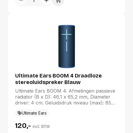
Ultimate Ears BOOM 4 Draadloze
stereoluidspreker Blauw
Ultimate Ears BOOM 4. Afmetingen passieve
radiator (B x D): 46,1 x 65,2 mm, Diameter
driver: 4 cm. Geluidsdruk niveau (max): 85
dB. Connectiviteitstechnologie: Draadloos,
Ultimate Ears
Bluetooth-profielen: A2DP, Bereik van
Bluetooth: 45 m. Type product: Draadloze
120,-
stereoluidspreker, Kleur van het product:
incl. BTW
Blauw, Productontwerp: Cylinder.