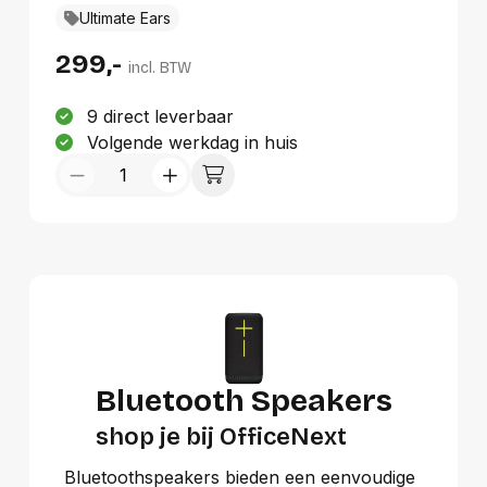
Connectiviteitstechnologie: Draadloos,
Ultimate Ears
Bluetooth-profielen: A2DP, Bereik van
Bluetooth: 55 m. Kleur van het product:
299,-
Zwart, Houtskool, Productontwerp: Cylinder,
incl. BTW
Volumeregeling: Knoppen. Aanbevolen
gebruik: Universeel
9 direct leverbaar
Volgende werkdag in huis
Bluetooth Speakers
shop je bij OfficeNext
Bluetoothspeakers bieden een eenvoudige