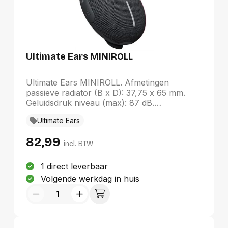
Ultimate Ears MINIROLL
Ultimate Ears MINIROLL. Afmetingen
passieve radiator (B x D): 37,75 x 65 mm.
Geluidsdruk niveau (max): 87 dB.
Connectiviteitstechnologie: Draadloos,
Ultimate Ears
Bluetooth-profielen: A2DP, Bereik van
Bluetooth: 40 m. Kleur van het product:
82,99
Zwart, Productontwerp: Bolvormig, Materiaal
incl. BTW
behuizing: Kunststof. Aanbevolen gebruik:
Universeel
1 direct leverbaar
Volgende werkdag in huis