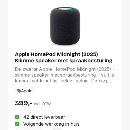
Apple HomePod Midnight (2025)
Slimme speaker met spraakbesturing
Zwart
De zwarte Apple HomePod Midnight (2025) –
slimme speaker met spraakbesturing – vult je
kamer met krachtig, helder geluid. Dankzij
Spatial Audio en Dolby Atmos klinkt je
Apple
muziek levensecht. Met Siri bedien je
moeiteloos je muziek, stel je timers in en
399,-
beheer je je slimme apparaten, gewoon met
incl. BTW
je stem. Ingebouwde sensoren meten de
temperatuur en luchtvochtigheid, terwijl
42 direct leverbaar
Sound Recognition je waarschuwt bij rook of
Volgende werkdag in huis
koolmonoxide. Daarnaast werkt de HomePod