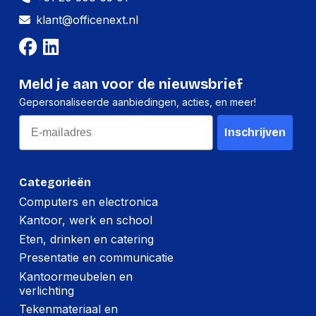
presentaties en events, met
Bluetoothspeakers van OfficeNext geniet je
klant@officenext.nl
altijd van helder, krachtig en draadloos
geluid.
Meld je aan voor de nieuwsbrief
Gepersonaliseerde aanbiedingen, acties, en meer!
Email
Inschrijven
Categorieën
Computers en electronica
Kantoor, werk en school
Eten, drinken en catering
Presentatie en communicatie
Kantoormeubelen en
verlichting
Tekenmateriaal en