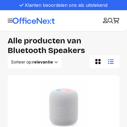
Klanten beoordelen ons als uitstekend
Alle producten van
Bluetooth Speakers
Sorteer op:
relevantie
Relevantie
Van A tot Z
Van Z tot A
Nieuwste eerst
Oudste eerst
Goedkoopste eerst