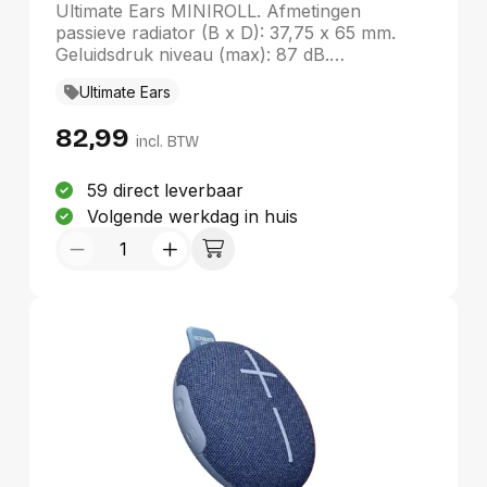
Ultimate Ears MINIROLL. Afmetingen
passieve radiator (B x D): 37,75 x 65 mm.
Geluidsdruk niveau (max): 87 dB.
Connectiviteitstechnologie: Draadloos,
Ultimate Ears
Bluetooth-profielen: A2DP, Bereik van
Bluetooth: 40 m. Kleur van het product:
82,99
Roze, Productontwerp: Bolvormig, Materiaal
incl. BTW
behuizing: Kunststof. Aanbevolen gebruik:
Universeel
59 direct leverbaar
Volgende werkdag in huis