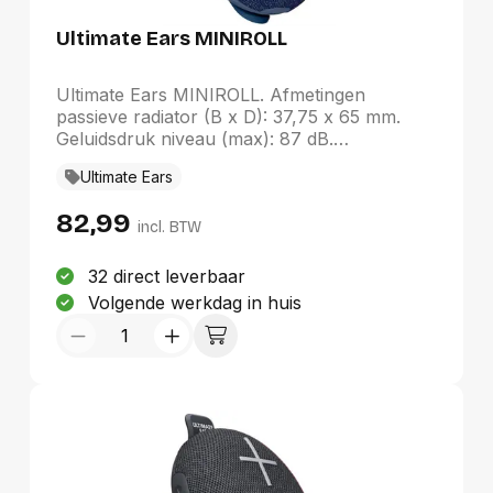
Ultimate Ears MINIROLL
Ultimate Ears MINIROLL. Afmetingen
passieve radiator (B x D): 37,75 x 65 mm.
Geluidsdruk niveau (max): 87 dB.
Connectiviteitstechnologie: Draadloos,
Ultimate Ears
Bluetooth-profielen: A2DP, Bereik van
Bluetooth: 40 m. Kleur van het product:
82,99
Blauw, Productontwerp: Bolvormig,
incl. BTW
Materiaal behuizing: Kunststof. Aanbevolen
gebruik: Universeel
32 direct leverbaar
Volgende werkdag in huis