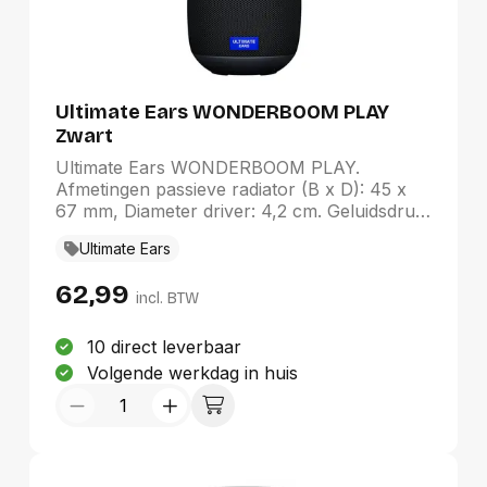
standaarden: Wi-Fi 4 (802.11n). Type
stroombron: AC. Breedte: 142 mm, Diepte:
142 mm, Hoogte: 168 mm
Ultimate Ears WONDERBOOM PLAY
Zwart
Ultimate Ears WONDERBOOM PLAY.
Afmetingen passieve radiator (B x D): 45 x
67 mm, Diameter driver: 4,2 cm. Geluidsdruk
niveau (max): 79 dB.
Ultimate Ears
Connectiviteitstechnologie: Draadloos,
Bluetooth-profielen: A2DP, Bereik van
62,99
Bluetooth: 40 m. Kleur van het product:
incl. BTW
Zwart, Productontwerp: Cylinder, Materiaal
behuizing: Kunststof. Aanbevolen gebruik:
10 direct leverbaar
Universeel
Volgende werkdag in huis