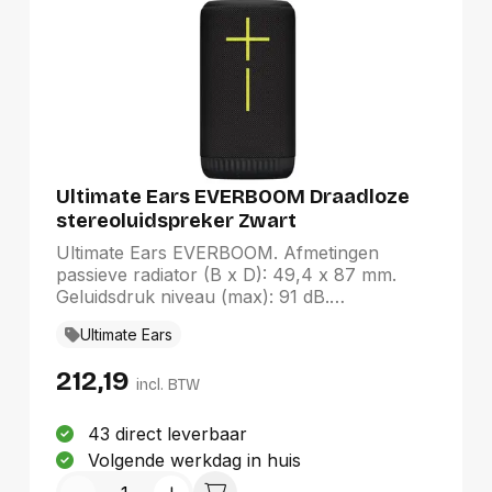
Ultimate Ears EVERBOOM Draadloze
stereoluidspreker Zwart
Ultimate Ears EVERBOOM. Afmetingen
passieve radiator (B x D): 49,4 x 87 mm.
Geluidsdruk niveau (max): 91 dB.
Connectiviteitstechnologie: Draadloos,
Ultimate Ears
Bluetooth-profielen: A2DP, Bereik van
Bluetooth: 55 m. Type product: Draadloze
212,19
stereoluidspreker, Kleur van het product:
incl. BTW
Zwart, Volumeregeling: Knoppen.
Aanbevolen gebruik: Universeel
43 direct leverbaar
Volgende werkdag in huis