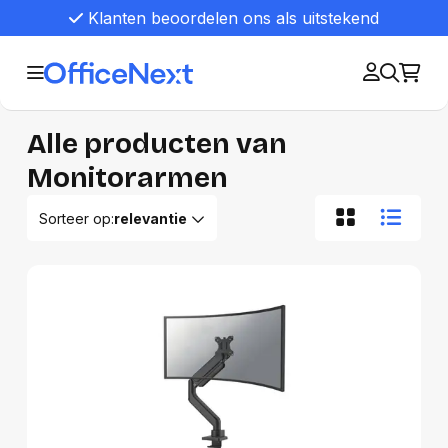
Klanten beoordelen ons als uitstekend
Alle producten van
Monitorarmen
Sorteer op:
relevantie
Relevantie
Van A tot Z
Van Z tot A
Nieuwste eerst
Oudste eerst
Goedkoopste eerst