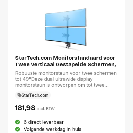
StarTech.com Monitorstandaard voor
Twee Verticaal Gestapelde Schermen,
Dual 49", Max 32kg, C-Klem, Quick-
Robuuste monitorsteun voor twee schermen
Release VESA Systeem, Widescreen
tot 49"Deze dual ultrawide display
16:9/Ultrawide 32:9 display, TAA
monitorsteun is ontworpen om tot twee
verticaal gestapelde 49-inch curved screens
StarTech.com
met 32:9 beeldverhouding te kunnen
ondersteunen, en biedt zo een betere
181,98
werkruimte voor data aggregatie en multi-
incl. BTW
window toepassingen. De monitorsteun is
TAA-compliant.Robuust DraagvermogenMet
6 direct leverbaar
een totaal draagvermogen van 16 kg per
Volgende werkdag in huis
VESA-bevestiging biedt de verticaal