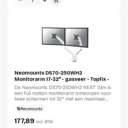
Neomounts DS70-250WH2
Monitorarm 17-32" - gasveer - Topfix -
180°-stop
De Neomounts DS70-250WH2 NEXT Slim is
een full motion monitorarm ontworpen voor
twee schermen tot 32" met een maximaal
draagvermogen van 9 kg per display. De
Neomounts
veelzijdige kantel- (90°), roteer- (360°) en
zwenktechnologie (180°) maakt naadloze
177,89
aanpassing aan elke gewenste kijkhoek
incl. BTW
mogelijk om de functionaliteiten van het