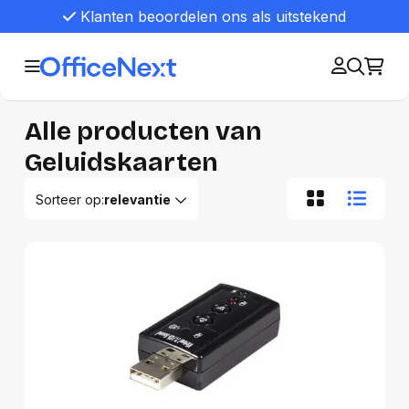
Klanten beoordelen ons als uitstekend
Alle producten van
Geluidskaarten
Sorteer op:
relevantie
Relevantie
Van A tot Z
Van Z tot A
Nieuwste eerst
Oudste eerst
Goedkoopste eerst