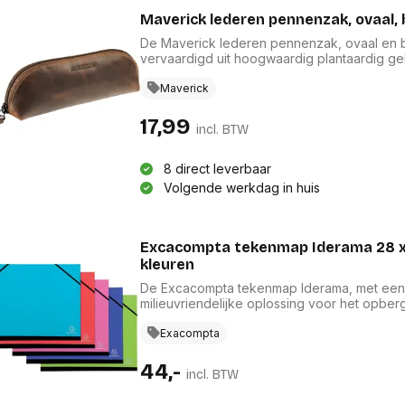
Maverick lederen pennenzak, ovaal, 
De Maverick lederen pennenzak, ovaal en br
vervaardigd uit hoogwaardig plantaardig gel
biedt deze pennenzak voldoende ruimte voor
ervoor dat krassen vervagen, wat de duurza
Maverick
uitstraling is deze pennenzak een stijlvolle
17,99
incl. BTW
8 direct leverbaar
Volgende werkdag in huis
Excacompta tekenmap Iderama 28 x 
kleuren
De Excacompta tekenmap Iderama, met een f
milieuvriendelijke oplossing voor het opbe
hoogwaardig, in de massa gekleurd karton, 
zorgen ervoor dat uw werk veilig op zijn plaa
Exacompta
assortiment van kleuren: lichtblauw, donker
gecertificeerd voor een duurzame keuze.
44,-
incl. BTW