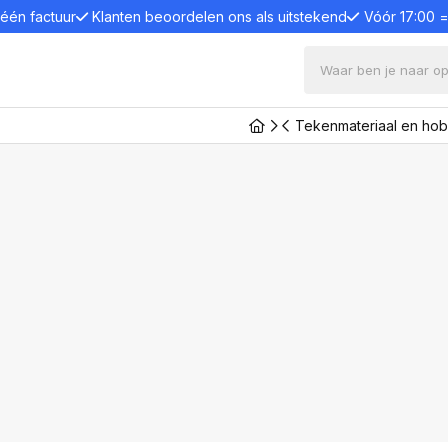
 één factuur
Klanten beoordelen ons als uitstekend
Vóór 17:00 
Tekenmateriaal en hob
ters en electronica
s en desktops
Bevestigingssystemen
Comput
en standaards
Toetsenb
Monitorarmen
s
Toetsen
Monitor Standaard
één pc
Muizen
Wandsteun
e PC
Luidspre
Projector plafondsteun
Webcam
aptops en desktops
Monitor plafondsteun
Game co
Trolleys
Game con
en en displays
Paalsteun
Microfo
 monitoren
Laptop, tablet en tel-
Laptop l
onitoren
standaard
Kabels e
anels
Monitor en laptop verhoger
Dockings