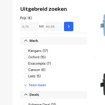
Alles in M
Tekenmateriaal en
Uitgebreid zoeken
hobbyartikelen
Tablets
Prijs (€)
Tablets
Hygiëne, expeditie, veiligheid en
Handtek
tot
geldbeheer
Tabletto
Tabletbe
Tablet s
Merk
Pencil
Pencil ac
Kangaro (17)
Alles in T
Oxford (15)
Exacompta (7)
Telefon
Canson (6)
accesso
Leitz (5)
Smartpho
Smartwat
Toon meer
accessor
A/V conf
Deals
Apple ka
Telecom 
Scherpe Deal (21)