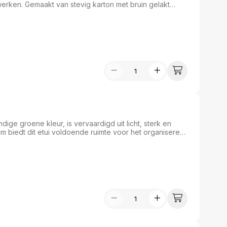
rken. Gemaakt van stevig karton met bruin gelakt
papier aan de binnenkant, beschermt deze map uw
verstevigingen in de hoeken zorgen voor extra
warte elastieken een veilige afsluiting garandeert. Een
 elegantie toe.
ige groene kleur, is vervaardigd uit licht, sterk en
cm biedt dit etui voldoende ruimte voor het organiseren
f schooltas. De twee handige vakken zorgen voor een
dereen die functionaliteit en stijl waardeert in hun
e creatieve geest.