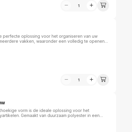
e perfecte oplossing voor het organiseren van uw
n meerdere vakken, waaronder een volledig te openen
ennenzak uw belangrijke spullen veilig en overzichtelijk.
hij ideaal voor dagelijks gebruik. Met afmetingen van 23
nder extra gewicht toe te voegen.
uw
hoekige vorm is de ideale oplossing voor het
yartikelen. Gemaakt van duurzaam polyester in een
et een lengte van 22 cm een handige ritssluiting en
ek te bevestigen. Met afmetingen van 22 x 7 x 3,5 cm is
w schrijfgerei altijd binnen handbereik is.