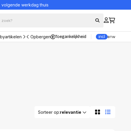
= volgende werkdag thuis
byartikelen
Opbergen
Toegankelijkheid
incl
BTW
Bekijk alle producten
eraccessoires
Bescherming en
onderhoud
ord en muis sets
Portable Powerstations
borden
UPS (Noodstroomvoeding)
Reinigingsproducten
kers
Veiligheidssystemen
s
nsole
Alles in Bescherming en
onderhoud
trollers
ons
Sorteer op:
relevantie
ader
Datadragers
n adapters
Hard Disks
Relevantie
tations en Hubs