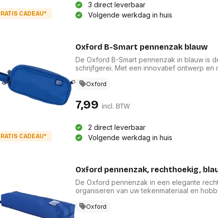
3 direct leverbaar
RATIS CADEAU*
Volgende werkdag in huis
Oxford B-Smart pennenzak blauw
De Oxford B-Smart pennenzak in blauw is d
schrijfgerei. Met een innovatief ontwerp e
ritsvak en een klein ritsvakje, houdt deze p
Gemaakt van sterke en lichte materialen, is 
Oxford
x 6 x 10,5 cm biedt hij voldoende ruimte zo
7,99
incl. BTW
2 direct leverbaar
RATIS CADEAU*
Volgende werkdag in huis
Oxford pennenzak, rechthoekig, bla
De Oxford pennenzak in een elegante recht
organiseren van uw tekenmateriaal en hobb
frisse blauwe kleur, biedt deze pennenzak m
een elastiek om eenvoudig aan uw notitiebo
Oxford
hij perfect voor dagelijks gebruik, zodat al u