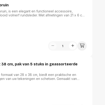
bruin
uin, is een elegant en functioneel accessoire,
ooid volnerf rundsleder. Met afmetingen van 21 x 6 cm
 al uw tekenmateriaal. De extra oliebehandeling zorgt
amheid verhoogt. Dankzij de natuurlijke, vintage
 aanvulling op uw hobbyartikelen.
38 cm, pak van 5 stuks in geassorteerde
ormaat van 28 x 38 cm, biedt een praktische en
rgen van uw tekeningen en schetsen. Gemaakt van
is deze map slijtage- en vochtbestendig. De elastieken
ts blijft. Dit pakket bevat vijf mappen in een
blauw, roze, rood en limoengroen, en is FSC-