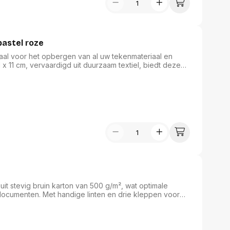
assen
(Point of Sale)
en
Mobiele pinautomaten
Laptoptassen, rugtassen
Alles in Betaaloplossingen POS
s
(Point of Sale)
pastel roze
aal voor het opbergen van al uw tekenmateriaal en
satie en comfort
x 11 cm, vervaardigd uit duurzaam textiel, biedt deze
nodigdheden. De twee ritsen zorgen voor gemakkelijke
en en polssteunen
 pastel roze kleur voegt een speelse touch toe aan uw
tenhouders
k of creatieve projecten.
ermfilters
rm- en
teunen
bordlades
ions
Organisatie en comfort
uit stevig bruin karton van 500 g/m², wat optimale
ocumenten. Met handige linten en drie kleppen voor
dikke pakken papier. De gerilde rug en zijkanten zorgen
leur een stijlvolle touch toevoegt. Ideaal voor zowel
an tekenmateriaal en hobbyartikelen.