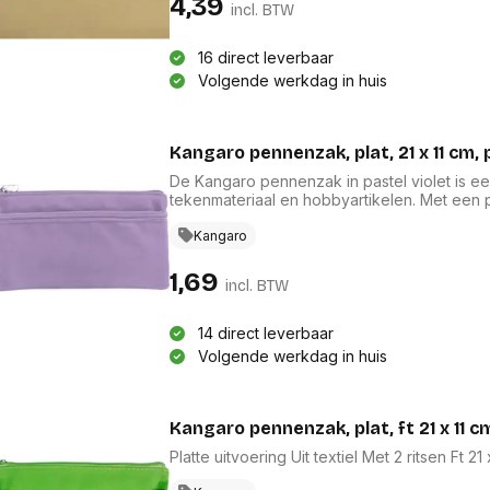
4,39
incl. BTW
16 direct leverbaar
Volgende werkdag in huis
Kangaro pennenzak, plat, 21 x 11 cm, 
De Kangaro pennenzak in pastel violet is een
tekenmateriaal en hobbyartikelen. Met een p
textiel, biedt deze pennenzak voldoende rui
gemakkelijke toegang en optimale organisat
Kangaro
deze elegante en functionele pennenzak v
1,69
incl. BTW
14 direct leverbaar
Volgende werkdag in huis
Kangaro pennenzak, plat, ft 21 x 11 c
Platte uitvoering Uit text