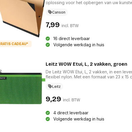
oplossing voor het opbergen van uw kunstwe
papier aan de buitenkant en zuurvrij kraft
creaties optimaal. De zwarte linnen rug en 
Canson
duurzaamheid, terwijl de sluiting met twee z
gouden Canson-markering voegt een vleugje
7,99
incl. BTW
16 direct leverbaar
RATIS CADEAU*
Volgende werkdag in huis
Leitz WOW Etui, L, 2 vakken, groen
De Leitz WOW Etui, L, 2 vakken, in een levend
flexibel nylon. Met een formaat van 23 x 15 
van accessoires in uw handtas, laptoptas o
overzichtelijke opbergruimte, perfect voor ie
Leitz
opbergoplossingen. Een must-have voor elk
9,29
incl. BTW
4 direct leverbaar
Volgende werkdag in huis