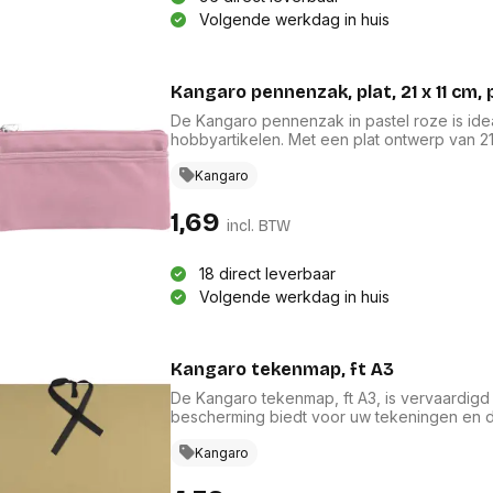
res
Laptopt
Volgende werkdag in huis
Beamer accesoires
elefonie en
Rugtass
es
Alles in Beamers en accesoires
Alles in 
en koffer
Kangaro pennenzak, plat, 21 x 11 cm, 
s, oortjes en
Netwerk en internet
ires
De Kangaro pennenzak in pastel roze is ide
Mesh wifi systemen
Organi
hobbyartikelen. Met een plat ontwerp van 21 
 headsets
Bedrade routers
pennenzak voldoende ruimte voor al uw be
Muismatt
oons
toegang en veilige opberging. De charmante
Kangaro
Draadloze routers
Documen
dagelijkse routine, perfect voor school, wer
Netwerk extenders
Beeldsch
1,69
ens
Netwerk switches
incl. BTW
Voet-, a
ccessoires
Netwerkkaarten
ruggens
eadsets, oortjes en
Netwerk transceiver modules
Toetsen
18 direct leverbaar
es
Werkstat
Volgende werkdag in huis
Alles in Netwerk en internet
Alles in 
Kangaro tekenmap, ft A3
De Kangaro tekenmap, ft A3, is vervaardigd 
bescherming biedt voor uw tekeningen en d
extra veiligheid, is deze map perfect voor 
voor duurzaamheid, terwijl de lichte bruine k
Kangaro
hobbyisten als professionals in de wereld v