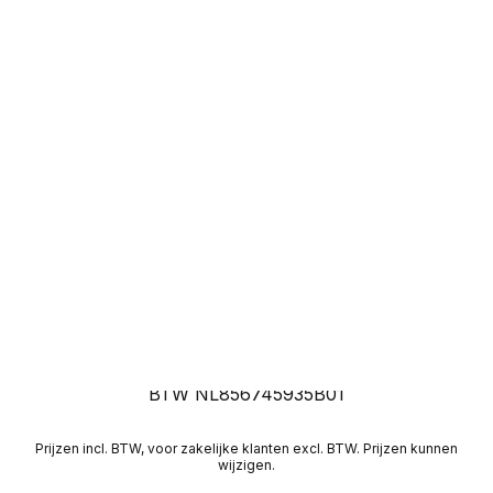
Algemene voorwaarden
Privacy
EAA Verklaring
© 2026 OfficeNext -
KVK 66895588 -
BTW NL856745935B01
Prijzen incl. BTW, voor zakelijke klanten excl. BTW. Prijzen kunnen
wijzigen.