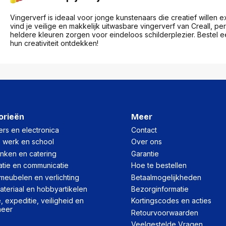
res
Laptopt
Beamer accesoires
elefonie en
Rugtass
Vingerverf is ideaal voor jonge kunstenaars die creatief willen 
es
Alles in Beamers en accesoires
vind je veilige en makkelijk uitwasbare vingerverf van Creall, pe
Alles in 
heldere kleuren zorgen voor eindeloos schilderplezier. Bestel e
en koffer
hun creativiteit ontdekken!
s, oortjes en
Netwerk en internet
ires
Mesh wifi systemen
Organi
 headsets
Bedrade routers
Muismatt
oons
Draadloze routers
Documen
Netwerk extenders
Beeldsch
ens
Netwerk switches
Voet-, a
ccessoires
Netwerkkaarten
ruggens
orieën
Meer
eadsets, oortjes en
Netwerk transceiver modules
Toetsen
rs en electronica
Contact
es
Werkstat
Alles in Netwerk en internet
, werk en school
Over ons
Alles in 
inken en catering
Garantie
atie en communicatie
Hoe te bestellen
meubelen en verlichting
Betaalmogelijkheden
teriaal en hobbyartikelen
Bezorginformatie
 expeditie, veiligheid en
Kortingscodes en acties
heer
Retourvoorwaarden
Veelgestelde Vragen