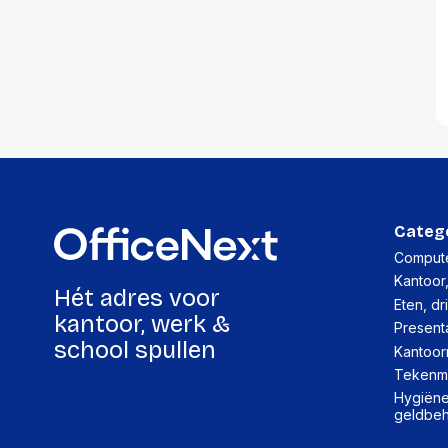
accessoi
Alles in T
accessoir
Headset
accesso
Computer
Koptelef
Oortjes
Oorkuss
Overig a
Categ
Alles in H
Compute
accessoir
Kantoor
Hét adres voor
Eten, dr
kantoor, werk &
Present
school spullen
Kantoor
Tekenma
Hygiëne,
geldbe