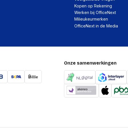
Kopen op Rekening
Werken bij OfficeNext
Milieukeurmerken
OfficeNext in de Media
Onze samenwerkingen