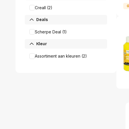
Alles in M
G
Creall (2)
Tekenmateriaal en
hobbyartikelen
Tablets
Deals
Tablets
Hygiëne, expeditie, veiligheid en
Handtek
Scherpe Deal (1)
geldbeheer
Tabletto
Tabletbe
Kleur
Tablet s
Pencil
Assortiment aan kleuren (2)
Pencil ac
Alles in T
Telefon
accesso
Smartpho
Smartwat
accessor
A/V conf
Apple ka
Telecom 