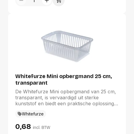
georganiseerd te houden.
Whitefurze Mini opbergmand 25 cm,
transparant
De Whitefurze Mini opbergmand van 25 cm,
transparant, is vervaardigd uit sterke
kunststof en biedt een praktische oplossing
voor het opbergen van huishoudartikelen.
Whitefurze
Met een afmeting van 25 x 16 x 8 cm en een
gewicht van slechts 0,62 kg, is deze mand
0,68
stapelbaar en ruimtebesparend. Het sobere
incl. BTW
design maakt het ideaal voor zowel