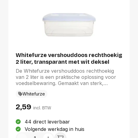
Whitefurze vershouddoos rechthoekig
2 liter, transparant met wit deksel
De Whitefurze vershouddoos rechthoekig
van 2 liter is een praktische oplossing voor
voedselbewaring. Gemaakt van sterk,
transparant kunststof, is deze doos 100%
Whitefurze
BPA-vrij en veilig voor zowel vers als
gekookt voedsel. Het hermetisch afsluitbare
2,59
deksel zorgt ervoor dat de doos geschikt is
incl. BTW
voor gebruik in de diepvries, magnetron,
koelkast en vaatwasser. Met afmetingen van
44 direct leverbaar
24 x 17 x 10 cm biedt deze doos
Volgende werkdag in huis
ruimtebesparing en helpt u uw voedsel