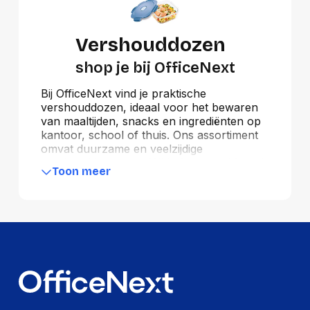
Vershouddozen
shop je bij OfficeNext
Bij OfficeNext vind je praktische
vershouddozen, ideaal voor het bewaren
van maaltijden, snacks en ingrediënten op
kantoor, school of thuis. Ons assortiment
omvat duurzame en veelzijdige
vershouddozen van Whitefurze en Maped,
Toon meer
verkrijgbaar in verschillende formaten en
designs. Deze dozen houden voedsel
langer vers en zijn perfect voor
lunchpauzes, vergaderingen of het
organiseren van keukenbenodigdheden.
Met onze vershouddozen zorg je voor een
nette en efficiënte werkomgeving, waar
gemak en hygiëne centraal staan. Perfect
voor dagelijks gebruik in kantines, keukens
of onderweg.