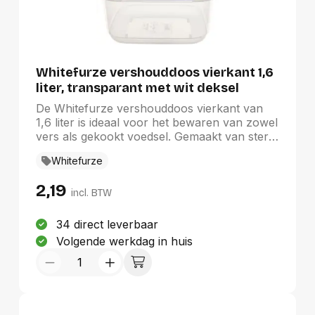
Whitefurze vershouddoos vierkant 1,6
liter, transparant met wit deksel
De Whitefurze vershouddoos vierkant van
1,6 liter is ideaal voor het bewaren van zowel
vers als gekookt voedsel. Gemaakt van sterk,
transparant kunststof, is deze doos 100%
Whitefurze
BPA-vrij en hermetisch afsluitbaar, wat
optimale bescherming biedt voor uw voedsel.
2,19
Geschikt voor de diepvries, magnetron,
incl. BTW
koelkast en vaatwasser, combineert deze
veelzijdige doos gemak met functionaliteit.
34 direct leverbaar
Het stijlvolle witte deksel voegt een elegante
Volgende werkdag in huis
touch toe aan uw keukenopslag.