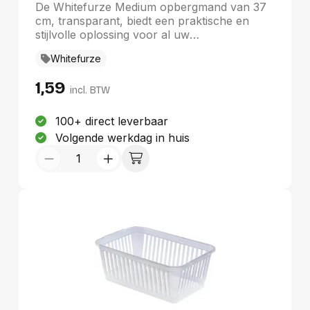
De Whitefurze Medium opbergmand van 37
cm, transparant, biedt een praktische en
stijlvolle oplossing voor al uw
opbergbehoeften. Gemaakt van sterke
Whitefurze
kunststof en met een gewicht van slechts
0,16 kg, is deze mand perfect voor het
1,59
organiseren van huishoudartikelen. Met
incl. BTW
afmetingen van 37 x 25 x 15 cm en een
stapelbaar ontwerp, bespaart u ruimte
100+ direct leverbaar
zonder in te boeten op stijl. Het transparante
Volgende werkdag in huis
design zorgt ervoor dat uw leefruimte
overzichtelijk en elegant blijft.