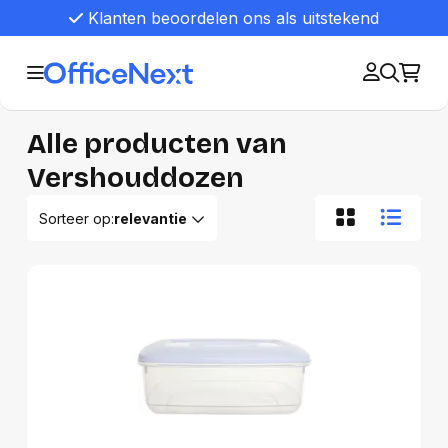
Klanten beoordelen ons als uitstekend
Alle producten van
Vershouddozen
Sorteer op:
relevantie
Relevantie
Van A tot Z
Van Z tot A
Nieuwste eerst
Oudste eerst
Goedkoopste eerst