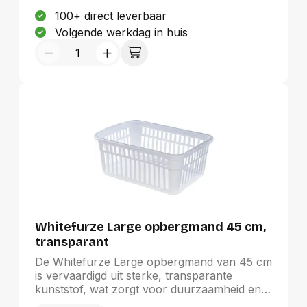
thuisgebruik als in de catering, en draagt bij
100+ direct leverbaar
aan een nette en georganiseerde omgeving.
Volgende werkdag in huis
Perfect voor veelzijdige toepassingen.
Whitefurze Large opbergmand 45 cm,
transparant
De Whitefurze Large opbergmand van 45 cm
is vervaardigd uit sterke, transparante
kunststof, wat zorgt voor duurzaamheid en
een moderne uitstraling. Met afmetingen van