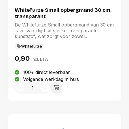
Whitefurze Small opbergmand 30 cm,
transparant
De Whitefurze Small opbergmand van 30 cm
is vervaardigd uit sterke, transparante
kunststof, wat zorgt voor zowel
duurzaamheid als een stijlvolle uitstraling.
Whitefurze
Met afmetingen van 30 x 19 x 11 cm biedt
deze mand een praktische en efficiënte
0,90
oplossing voor het opbergen van
incl. BTW
huishoudartikelen. Het stapelbare ontwerp
maakt het eenvoudig om uw spullen te
100+ direct leverbaar
organiseren, waardoor het een ideale keuze
Volgende werkdag in huis
is voor zowel thuisgebruik als in de catering.
Een veelzijdige toevoeging aan elke ruimte.