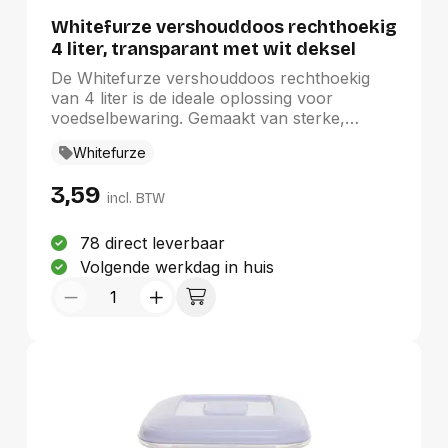
Duurste eerst
Whitefurze vershouddoos rechthoekig
4 liter, transparant met wit deksel
De Whitefurze vershouddoos rechthoekig
van 4 liter is de ideale oplossing voor
voedselbewaring. Gemaakt van sterke,
transparante kunststof, is deze doos 100%
Whitefurze
BPA-vrij en hermetisch afsluitbaar, wat zorgt
voor langdurige versheid van uw voedsel.
3,59
Geschikt voor diepvries, magnetron, koelkast
incl. BTW
en vaatwasser, biedt deze doos optimaal
gemak. Het witte deksel en het rechthoekige
78 direct leverbaar
ontwerp maximaliseren de ruimte.
Volgende werkdag in huis
Afmetingen: 27 x 20 x 11 cm. Gewicht: 0,23
kg.