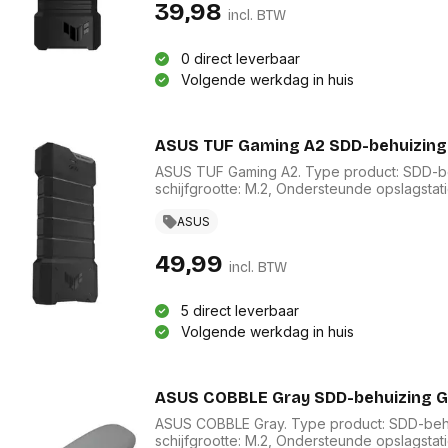
res
39,98
Laptopt
incl. BTW
Beamer accesoires
elefonie en
Rugtass
es
Alles in Beamers en accesoires
Alles in 
0 direct leverbaar
en koffer
Volgende werkdag in huis
s, oortjes en
Netwerk en internet
ires
Mesh wifi systemen
Organi
 headsets
Bedrade routers
ASUS TUF Gaming A2 SDD-behuizing
Muismatt
oons
Draadloze routers
Documen
ASUS TUF Gaming A2. Type product: SDD-beh
Netwerk extenders
Beeldsch
schijfgrootte: M.2, Ondersteunde opslagstat
ens
Netwerk switches
opslagcapaciteit: 4 TB. Overdrachtssnelheid:
Voet-, a
ccessoires
ASUS
Netwerkkaarten
ruggens
eadsets, oortjes en
Netwerk transceiver modules
Toetsen
49,99
es
incl. BTW
Werkstat
Alles in Netwerk en internet
Alles in 
5 direct leverbaar
Volgende werkdag in huis
ASUS COBBLE Gray SDD-behuizing Gr
ASUS COBBLE Gray. Type product: SDD-behui
schijfgrootte: M.2, Ondersteunde opslagstat