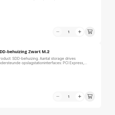
10 Gbit/s. Kleur van het product: Grijs. USB-
DD-behuizing Zwart M.2
duct: SDD-behuizing. Aantal storage drives
Ondersteunde opslagstationinterfaces: PCI Express,
rachtssnelheid: 10 Gbit/s. Kleur van het product: Zwart.