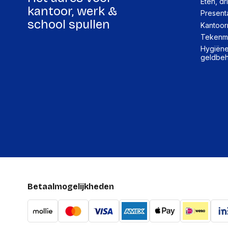
Eten, dr
kantoor, werk &
Present
school spullen
Kantoor
Tekenma
Hygiëne,
geldbe
Betaalmogelijkheden