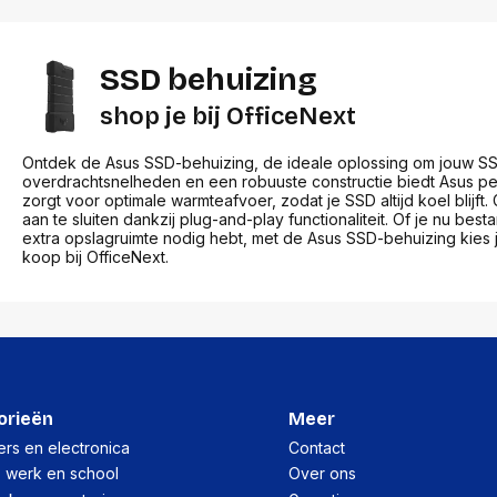
SSD behuizing
shop je bij OfficeNext
Ontdek de Asus SSD-behuizing, de ideale oplossing om jouw SSD
overdrachtsnelheden en een robuuste constructie biedt Asus pe
zorgt voor optimale warmteafvoer, zodat je SSD altijd koel blij
aan te sluiten dankzij plug-and-play functionaliteit. Of je nu be
extra opslagruimte nodig hebt, met de Asus SSD-behuizing kies j
koop bij OfficeNext.
orieën
Meer
rs en electronica
Contact
, werk en school
Over ons