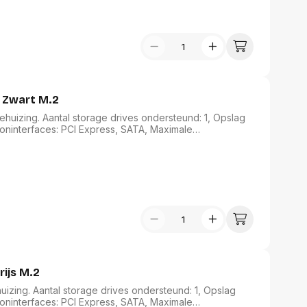
assen
(Point of Sale)
en
Mobiele pinautomaten
Laptoptassen, rugtassen
Alles in Betaaloplossingen POS
s
(Point of Sale)
satie en comfort
 Zwart M.2
en en polssteunen
tenhouders
uizing. Aantal storage drives ondersteund: 1, Opslag
ermfilters
ioninterfaces: PCI Express, SATA, Maximale
 20 Gbit/s. Kleur van het product: Zwart
rm- en
teunen
bordlades
ions
Organisatie en comfort
ijs M.2
zing. Aantal storage drives ondersteund: 1, Opslag
ioninterfaces: PCI Express, SATA, Maximale