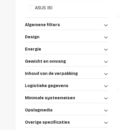
Alles in M
ASUS (6)
Tekenmateriaal en
hobbyartikelen
Tablets
Algemene filters
Tablets
Hygiëne, expeditie, veiligheid en
Handtek
geldbeheer
Design
Tabletto
Tabletbe
Energie
Tablet s
Pencil
Gewicht en omvang
Pencil ac
Alles in T
Inhoud van de verpakking
Telefon
Logistieke gegevens
accesso
Smartpho
Minimale systeemeisen
Smartwat
accessor
Opslagmedia
A/V conf
Apple ka
Overige specificaties
Telecom 