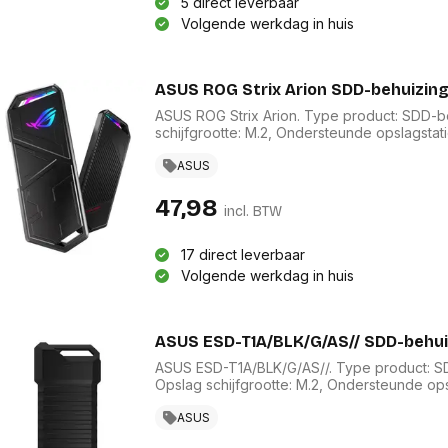
5 direct leverbaar
Bevestigingssystemen
onitoren en displays
Overige
Volgende werkdag in huis
toebehoren
accesso
Alles in Bevestigingssystemen
Alles in 
 en accessoires
en standaards
ASUS ROG Strix Arion SDD-behuizin
Compu
eningpads
Printers en scanners
ASUS ROG Strix Arion. Type product: SDD-be
compo
etsenborden
schijfgrootte: M.2, Ondersteunde opslagstati
Multifunctionele inkjetprinters
van het product: Zwart. USB-connectortype
huizing
Geheug
Multifunctionele laserprinters
ASUS
creenprotectors
process
Grootformaat printers
Videoka
47,98
Laserprinters
incl. BTW
cessoires
Moeder
Inkjetprinters
Koeling
ablets en accessoires
Dot matrix printers
17 direct leverbaar
Compute
Toebehoren voor printers
Volgende werkdag in huis
Geluidsk
ie en
Scanners
Voeding
ires
Transparanten
Interfac
Toebehoren voor 3D
nes en accessoires
ASUS ESD-T1A/BLK/G/AS// SDD-behui
Optische 
printers
ches en
Alles in
ASUS ESD-T1A/BLK/G/AS//. Type product: SDD
ies
Alles in Printers en scanners
Opslag schijfgrootte: M.2, Ondersteunde ops
erence
Overdrachtssnelheid: 10 Gbit/s. Kleur van 
bels
Laptop
ASUS
Beamers en accesoires
rugtas
overige
Beamer