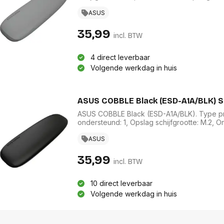
opslagcapaciteit: 4 TB. Overdrachtssnelheid: 
connectortype: USB Type-C
ASUS
35,99
incl. BTW
4 direct leverbaar
Volgende werkdag in huis
ASUS COBBLE Black (ESD-A1A/BLK) S
ASUS COBBLE Black (ESD-A1A/BLK). Type pro
ondersteund: 1, Opslag schijfgrootte: M.2, 
SATA, Maximale opslagcapaciteit: 4 TB. Overd
USB-connectortype: USB Type-C
ASUS
35,99
incl. BTW
10 direct leverbaar
Volgende werkdag in huis