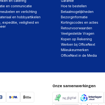
inken en catering
Garantie
atie en communicatie
Hoe te bestellen
meubelen en verlichting
Betaalmogelijkheden
teriaal en hobbyartikelen
Bezorginformatie
 expeditie, veiligheid en
Kortingscodes en acties
heer
Retourvoorwaarden
Veelgestelde Vragen
Kopen op Rekening
Werken bij OfficeNext
Milieukeurmerken
OfficeNext in de Media
Onze samenwerkingen