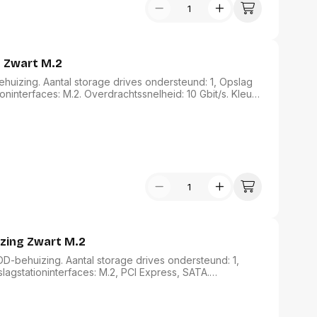
USB Sticks
 computer
Geheugenkaarten
ires
SSD behuizing
Computeraccessoires
Kaartlezers
g Zwart M.2
Alles in Datadragers
ter
huizing. Aantal storage drives ondersteund: 1, Opslag
nenten
oninterfaces: M.2. Overdrachtssnelheid: 10 Gbit/s. Kleur
Data-opberging
: USB Type-C
enmodules
Voor CD/DVD
or
Alles in Data-opberging
arten
bord
Multimedia
r behuizing
Bluetooth Speakers
aarten
Mediaspelers
en
DJ Gear
ekaarten
Fototoestellen
zing Zwart M.2
schijfstations
Fotoprinter
 Computer componenten
-behuizing. Aantal storage drives ondersteund: 1,
Fotocamera accessoires
lagstationinterfaces: M.2, PCI Express, SATA.
Alles in Multimedia
het product: Zwart. USB-connectortype: USB Type-C
tassen,
sen en koffers
Betaaloplossingen POS