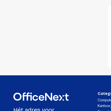
Categ
Compute
Kantoor
Hét adres voor