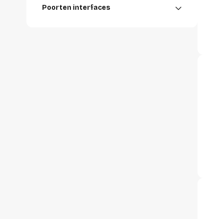
accessoi
Poorten interfaces
Alles in T
accessoir
Headset
accesso
Computer
Koptelef
Oortjes
Oorkuss
Overig a
Alles in H
accessoir