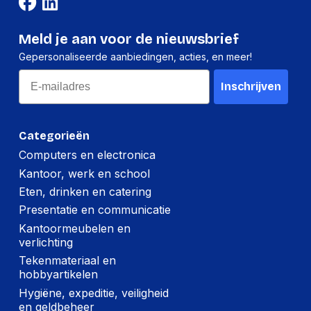
NVMe
Nee
Interface
SATA III
Meld je aan voor de nieuwsbrief
Leessnelheid
500 mbyte_s
Gepersonaliseerde aanbiedingen, acties, en meer!
Email
Certificering
CE, FCC
Inschrijven
Type geheugen
TLC
Component voor
PC/Laptop
Categorieën
SSD capaciteit
960 GB
Computers en electronica
Kantoor, werk en school
SSD-vormfactor
2.5"
Eten, drinken en catering
Schrijfsnelheid
450 mbyte_s
Presentatie en communicatie
Schokbestendig,
Kantoormeubelen en
Veiligheidsfunties
Bestand tegen
verlichting
trillingen
Tekenmateriaal en
hobbyartikelen
Overdrachtssnelheid
6 gbit_s
Hygiëne, expeditie, veiligheid
Mean time between
en geldbeheer