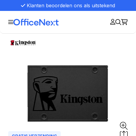
Klanten beoordelen ons als uitstekend