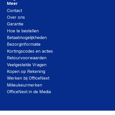
1,000,000 h
failures (MTBF)
Meer
Contact
Over ons
Logistieke gegevens
Garantie
(Buitenste)
Hoe te bestellen
hoofdverpakking
69.85 mm
Betaalmogelijkheden
hoogte
Bezorginformatie
(Buitenste)
Kortingscodes en acties
hoofdverpakking
203.2 mm
lengte
Retourvoorwaarden
Veelgestelde Vragen
(Buitenste)
Kopen op Rekening
hoofdverpakking
135.89 mm
breedte
Werken bij OfficeNext
Milieukeurmerken
(Buitenste)
hoofdverpakking
718.96 g
OfficeNext in de Media
brutogewicht
Code
geharmoniseerd
84717070