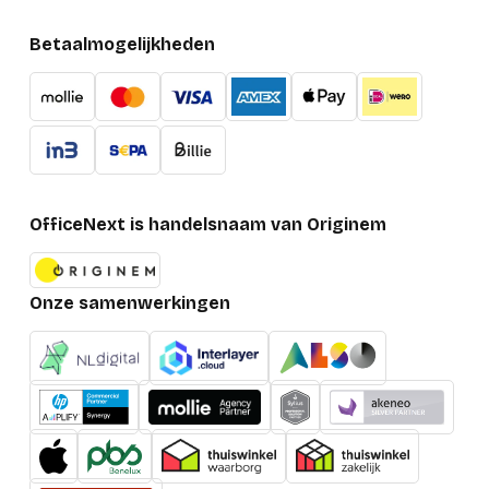
systeem (HS)
Betaalmogelijkheden
Verpakking
Type verpakking
Blister
Diepte verpakking
9.14 mm
Hoogte verpakking
184.15 mm
OfficeNext is handelsnaam van Originem
Breedte verpakking
129.54 mm
Gewicht verpakking
64.09 g
Onze samenwerkingen