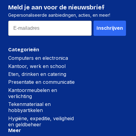
Mac OS X 10.11 El
Meld je aan voor de nieuwsbrief
Capitan, Mac OS X
Gepersonaliseerde aanbiedingen, acties, en meer!
10.12 Sierra, Mac OS
X 10.5 Leopard, Mac
Email
OS X 10.6 Snow
Inschrijven
Ondersteunt Mac-
Leopard, Mac OS X
besturingssysteem
10.7 Lion, Mac OS X
10.8 Mountain Lion,
Categorieën
Mac OS X 10.9
Computers en electronica
Mavericks, Mac OS
X 10.10 Yosemite
Kantoor, werk en school
Eten, drinken en catering
Presentatie en communicatie
Logistieke gegevens
Kantoormeubelen en
Pallet brutogewicht
362,100 g
verlichting
Tekenmateriaal en
Netto gewicht
1,600 g
hobbyartikelen
kartonnen doos
Hygiëne, expeditie, veiligheid
(Buitenste)
en geldbeheer
hoofdverpakking
198 mm
Meer
hoogte