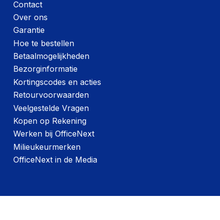
Contact
(Buitenste)
Over ons
hoofdverpakking
136 mm
Garantie
lengte
Hoe te bestellen
(Buitenste)
Betaalmogelijkheden
hoofdverpakking
192 mm
Bezorginformatie
breedte
Kortingscodes en acties
Code
Retourvoorwaarden
geharmoniseerd
84717050
Veelgestelde Vragen
systeem (HS)
Kopen op Rekening
Werken bij OfficeNext
Poorten interfaces
Milieukeurmerken
Wifi
Nee
OfficeNext in de Media
USB-versie
3.2 Gen 1 (3.1 Gen 1)
USB-connector
USB Type-C
Thunderbolt
Nee
technologie