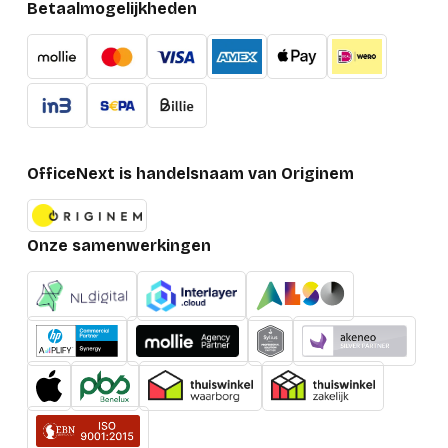
Betaalmogelijkheden
Maximale
overdrachtssnelheid
130 mbit_s
van gegevens
Verpakking
Diepte verpakking
186 mm
OfficeNext is handelsnaam van Originem
Hoogte verpakking
46 mm
Breedte verpakking
120 mm
Onze samenwerkingen
Gebruiksaanwijzing
Ja
Gewicht verpakking
400 g
Meegeleverde kabels
USB, USB Type-C