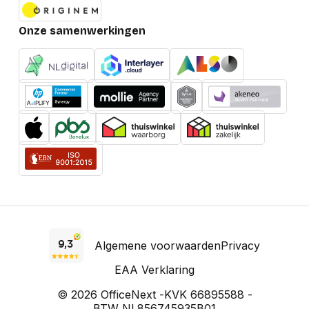
Onze samenwerkingen
Algemene voorwaarden
Privacy
EAA Verklaring
© 2026 OfficeNext -
KVK 66895588 -
BTW NL856745935B01