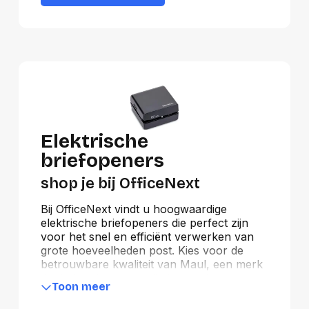
Elektrische
briefopeners
shop je bij OfficeNext
Bij OfficeNext vindt u hoogwaardige
elektrische briefopeners die perfect zijn
voor het snel en efficiënt verwerken van
grote hoeveelheden post. Kies voor de
betrouwbare kwaliteit van Maul, een merk
dat bekendstaat om zijn innovatieve en
Toon meer
duurzame producten. Deze elektrische
briefopener zorgt voor gemak en