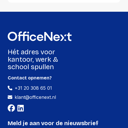
professionaliteit in elke postkamer of
kantooromgeving. Ideaal voor organisaties
die hun postverwerking willen
optimaliseren.
Hét adres voor
kantoor, werk &
school spullen
Contact opnemen?
+31 20 308 65 01
klant@officenext.nl
Meld je aan voor de nieuwsbrief