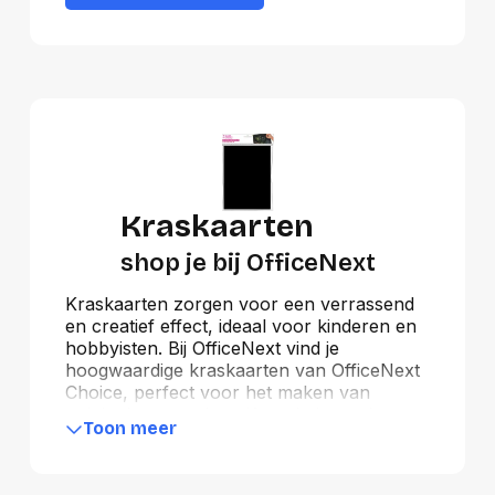
Kraskaarten
shop je bij OfficeNext
Kraskaarten zorgen voor een verrassend
en creatief effect, ideaal voor kinderen en
hobbyisten. Bij OfficeNext vind je
hoogwaardige kraskaarten van OfficeNext
Choice, perfect voor het maken van
unieke kunstwerken. Kras de bovenlaag
Toon meer
weg en onthul kleurrijke patronen en
designs. Bestel eenvoudig bij OfficeNext en
ontdek het plezier van kraskaarten!