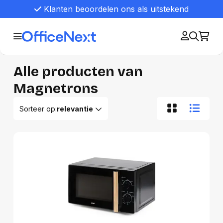
Klanten beoordelen ons als uitstekend
Alle producten van
Magnetrons
Sorteer op:
relevantie
Relevantie
Van A tot Z
Van Z tot A
Nieuwste eerst
Oudste eerst
Goedkoopste eerst