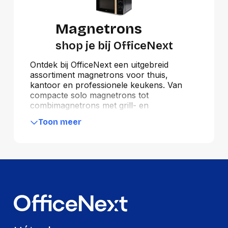
Magnetrons
shop je bij OfficeNext
Ontdek bij OfficeNext een uitgebreid
assortiment magnetrons voor thuis,
kantoor en professionele keukens. Van
compacte solo magnetrons tot
combimagnetrons met grill- en
ovenfunctie, ideaal voor het snel
Toon meer
opwarmen, ontdooien en bereiden van
maaltijden. Kies uit moderne modellen van
bekende merken met handige functies
zoals automatische programma’s, digitale
bediening en energiezuinige prestaties.
Perfect voor dagelijks gebruik en direct uit
voorraad leverbaar tegen scherpe prijzen.
Vandaag besteld betekent in veel gevallen
morgen geleverd.