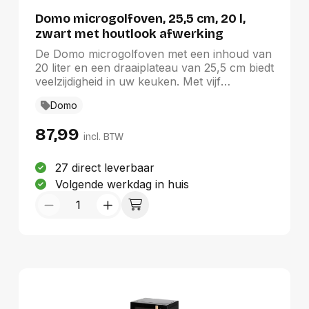
Duurste eerst
Domo microgolfoven, 25,5 cm, 20 l,
zwart met houtlook afwerking
De Domo microgolfoven met een inhoud van
20 liter en een draaiplateau van 25,5 cm biedt
veelzijdigheid in uw keuken. Met vijf
vermogensinstellingen en een handige
Domo
ontdooifunctie bereidt u eenvoudig al uw
gerechten. Het tijdsinstelling met eindsignaal
87,99
garandeert perfecte bereiding. Het stijlvolle
incl. BTW
ontwerp in zwart met een houtlook
afwerking voegt een moderne touch toe aan
27 direct leverbaar
uw keuken, terwijl het vermogen van 700 W
Volgende werkdag in huis
zorgt voor zowel functionaliteit als
esthetische aantrekkingskracht.