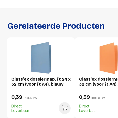
Ecologisch
Ja
GTIN
8710968991327
Gerelateerde Producten
Productformaat
Lengte
321 mm
Breedte
1 mm
Hoogte
242 mm
Gewicht
44 g
Class'ex dossiermap, ft 24 x
Class'ex dossierma
Verpakking
32 cm (voor ft A4), blauw
32 cm (voor ft A4),
0,39
0,39
incl. BTW
incl. BTW
Per stuk
Direct
Direct
Hoeveelheid:
1 stuk
Leverbaar
Leverbaar