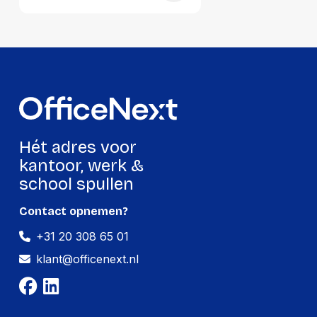
Hoeveelheid:
2500 stuks
Breedte:
-
Hoogte:
-
Lengte:
-
Gewicht:
-
Hét adres voor
kantoor, werk &
school spullen
Contact opnemen?
+31 20 308 65 01
klant@officenext.nl