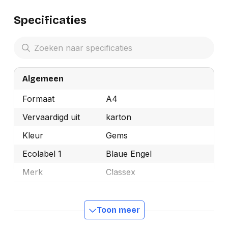
Specificaties
Algemeen
Formaat
A4
Vervaardigd uit
karton
Kleur
Gems
Ecolabel 1
Blaue Engel
Merk
Classex
OEMCode
1158
Manufacturer Part
Toon meer
1158
Number