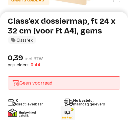
GRATIS CADEAU*
Class'ex dossiermap, ft 24 x
32 cm (voor ft A4), gems
Class'ex
0,39
incl. BTW
prijs elders:
0,44
Geen voorraad
0
Nu besteld,
direct leverbaar
maandag geleverd