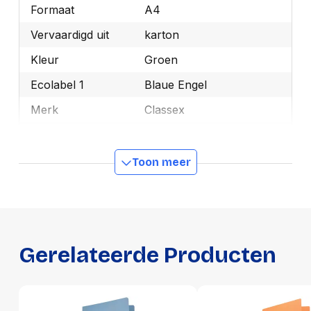
Formaat
A4
Vervaardigd uit
karton
Kleur
Groen
Ecolabel 1
Blaue Engel
Merk
Classex
OEMCode
1153
Manufacturer Part
Toon meer
1153
Number
Ecologisch
Ja
GTIN
8710968991297
Gerelateerde Producten
Productformaat
Lengte
321 mm