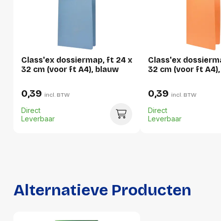
Breedte
242 mm
Hoogte
1 mm
Gewicht
44 g
Class'ex dossiermap, ft 24 x
Class'ex dossierma
Verpakking
32 cm (voor ft A4), blauw
32 cm (voor ft A4),
0,39
0,39
incl. BTW
incl. BTW
Per stuk
Direct
Direct
Hoeveelheid:
1 stuk
Leverbaar
Leverbaar
Breedte:
242 millimeter
Hoogte:
1 millimeter
Lengte:
321 millimeter
Alternatieve Producten
Gewicht:
44 gram
Per doos