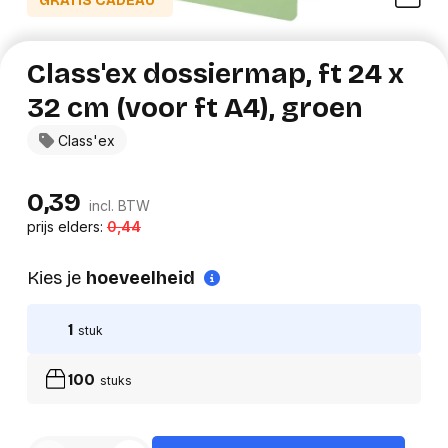
GRATIS CADEAU*
Class'ex dossiermap, ft 24 x
32 cm (voor ft A4), groen
Class'ex
0,39
incl. BTW
prijs elders:
0,44
Kies je
hoeveelheid
1
stuk
100
stuks