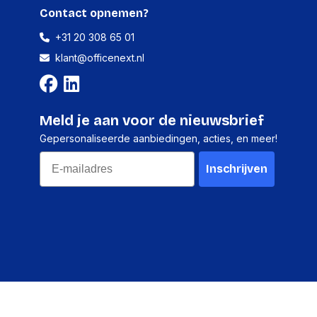
210 millimeter
Contact opnemen?
755 gram
+31 20 308 65 01
klant@officenext.nl
2016 stuks
Meld je aan voor de nieuwsbrief
-
Gepersonaliseerde aanbiedingen, acties, en meer!
-
Email
-
Inschrijven
-