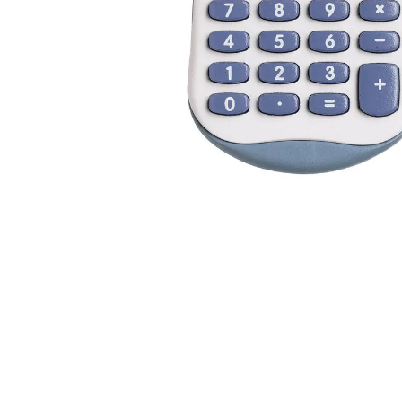
Alles in M
Tekenmateriaal en
hobbyartikelen
Tablets
Tablets
Hygiëne, expeditie, veiligheid en
Handtek
geldbeheer
Tabletto
Tabletbe
Tablet s
Pencil
Pencil ac
Alles in T
Telefon
accesso
Smartpho
Smartwat
accessor
A/V conf
Apple ka
Telecom 