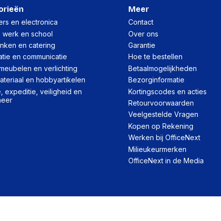
Lengte:
orieën
Meer
Gewicht:
rs en electronica
Contact
, werk en school
Over ons
inken en catering
Garantie
Per pallet
atie en communicatie
Hoe te bestellen
Hoeveelheid:
meubelen en verlichting
Betaalmogelijkheden
teriaal en hobbyartikelen
Bezorginformatie
Breedte:
 expeditie, veiligheid en
Kortingscodes en acties
heer
Hoogte:
Retourvoorwaarden
Veelgestelde Vragen
Lengte:
Kopen op Rekening
Gewicht:
Werken bij OfficeNext
Milieukeurmerken
OfficeNext in de Media