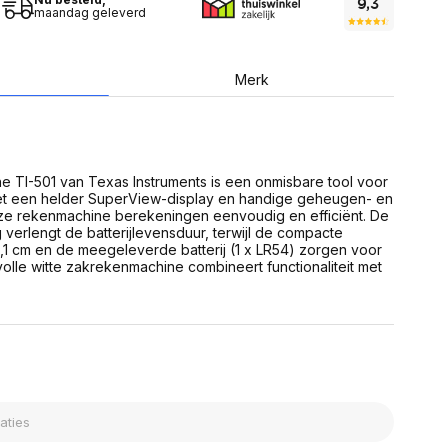
USB Sticks
maandag geleverd
 computer
Geheugenkaarten
ires
SSD behuizing
Computeraccessoires
Kaartlezers
Merk
Alles in Datadragers
ter
nenten
Data-opberging
enmodules
Voor CD/DVD
or
 TI-501 van Texas Instruments is een onmisbare tool voor
Alles in Data-opberging
arten
t een helder SuperView-display en handige geheugen- en
bord
ze rekenmachine berekeningen eenvoudig en efficiënt. De
 verlengt de batterijlevensduur, terwijl de compacte
Multimedia
9,1 cm en de meegeleverde batterij (1 x LR54) zorgen voor
r behuizing
Bluetooth Speakers
olle witte zakrekenmachine combineert functionaliteit met
aarten
Mediaspelers
en
DJ Gear
ekaarten
Fototoestellen
schijfstations
Fotoprinter
 Computer componenten
Fotocamera accessoires
Alles in Multimedia
tassen,
sen en koffers
Betaaloplossingen POS