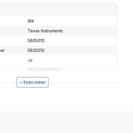
assen
(Point of Sale)
en
Mobiele pinautomaten
Laptoptassen, rugtassen
Alles in Betaaloplossingen POS
Wit
s
(Point of Sale)
Texas Instruments
satie en comfort
5805010
en en polssteunen
tenhouders
ber
5805010
ermfilters
Ja
rm- en
teunen
3243480010054
bordlades
ions
Toon meer
Organisatie en comfort
205 mm
120 mm
18 mm
52 g