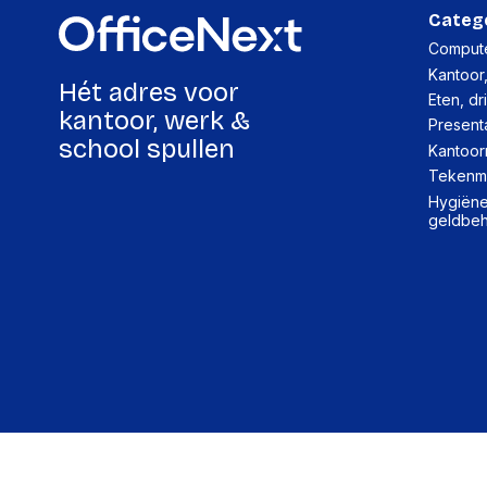
Categ
Compute
Kantoor
Hét adres voor
Eten, dr
kantoor, werk &
Present
school spullen
Kantoor
Tekenma
Hygiëne,
geldbe