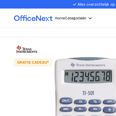
Alles overzichtelijk op
Home
Categorieën
Compu
Computers en electronica
Laptop
Kantoor, werk en school
Laptops
GRATIS CADEAU*
Desktop
Alles in 
Eten, drinken en catering
Barebon
Alles in L
Presentatie en communicatie
Monitor
Computer
Curved M
Kantoormeubelen en verlichting
Display p