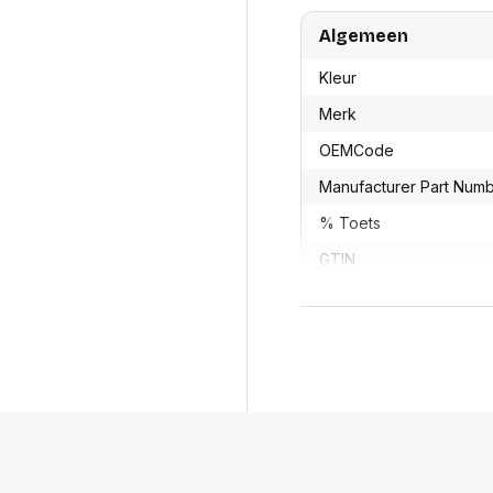
res
Laptopt
Beamer accesoires
elefonie en
Algemeen
Rugtass
es
Alles in Beamers en accesoires
Alles in 
Kleur
en koffer
s, oortjes en
Netwerk en internet
Merk
ires
Mesh wifi systemen
Organi
 headsets
OEMCode
Bedrade routers
Muismatt
oons
Draadloze routers
Documen
Manufacturer Part Num
Netwerk extenders
Beeldsch
ens
% Toets
Netwerk switches
Voet-, a
ccessoires
Netwerkkaarten
ruggens
GTIN
eadsets, oortjes en
Netwerk transceiver modules
Toetsen
es
Werkstat
Alles in Netwerk en internet
Productformaat
Alles in 
Lengte
Breedte
Hoogte
Gewicht