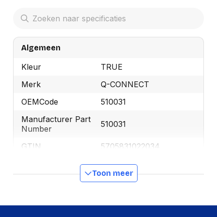
Algemeen
Kleur
TRUE
Merk
Q-CONNECT
OEMCode
510031
Manufacturer Part
510031
Number
GTIN
5705831022034
Toon meer
Productformaat
Lengte
335 mm
Breedte
230 mm