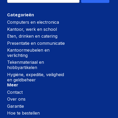
Hoeveelheid:
60 stuks
Breedte:
350 millimeter
Categorieën
Hoogte:
250 millimeter
Computers en electronica
Kantoor, werk en school
Lengte:
475 millimeter
Eten, drinken en catering
Gewicht:
11980 gram
Presentatie en communicatie
Kantoormeubelen en
verlichting
Tekenmateriaal en
hobbyartikelen
Hygiëne, expeditie, veiligheid
en geldbeheer
Meer
Contact
Over ons
Garantie
Hoe te bestellen