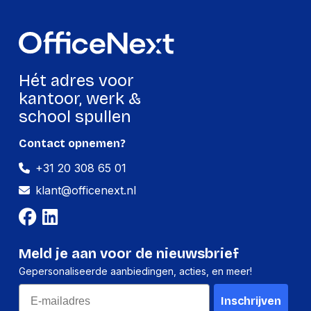
Hoogte
3 mm
Gewicht
194 g
Hét adres voor
Verpakking
kantoor, werk &
school spullen
Per stuk
Contact opnemen?
Hoeveelheid:
1 stuk
+31 20 308 65 01
Breedte:
230 millimeter
klant@officenext.nl
Hoogte:
3 millimeter
Lengte:
335 millimeter
Gewicht:
194 gram
Meld je aan voor de nieuwsbrief
Gepersonaliseerde aanbiedingen, acties, en meer!
Per doos
Email
Inschrijven