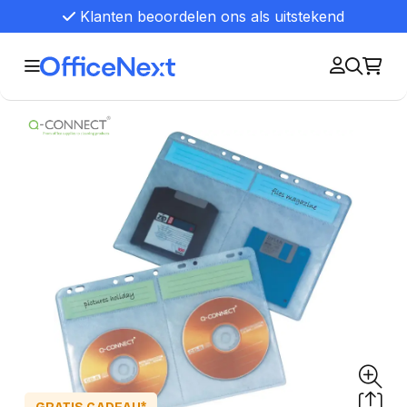
Klanten beoordelen ons als uitstekend