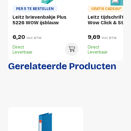
GTIN
4002432104123
PER 5 TE BESTELLEN
GRATIS CADEAU*
Leitz brievenbakje Plus
Leitz tijdschrifte
Productformaat
5226 WOW ijsblauw
Wow Click & Store
Lengte
320 mm
6,20
9,69
incl. BTW
incl. BTW
Breedte
60 mm
Direct
Direct
Leverbaar
Leverbaar
Hoogte
100 mm
Gerelateerde Producten
Gewicht
418 g
Verpakking
Per stuk
Hoeveelheid:
1 stuk
Breedte:
60 millimeter