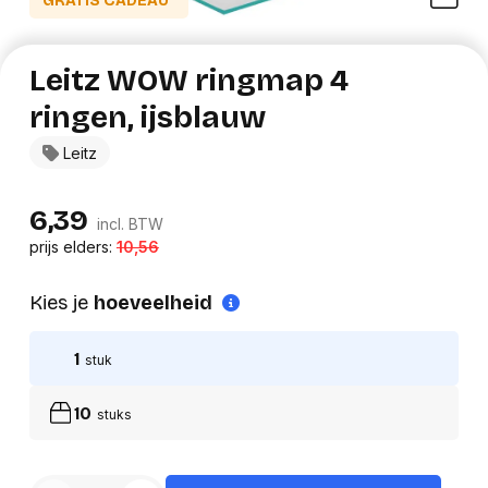
GRATIS CADEAU*
Leitz WOW ringmap 4
ringen, ijsblauw
Leitz
6,39
incl. BTW
prijs elders:
10,56
Kies je
hoeveelheid
1
stuk
10
stuks