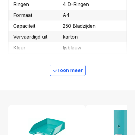
Ringen
4 D-Ringen
Formaat
A4
Capaciteit
250 Bladzijden
Vervaardigd uit
karton
Kleur
Ijsblauw
Ecolabel 1
FSC Mix
Merk
Leitz
Toon meer
OEMCode
42420051
Manufacturer Part
42420051
Number
Ecologisch
Ja
Diameter Detail
25 mm
Rugbreedte Detail
4 cm