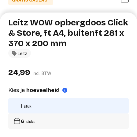
GRATIS CADEAU*
Leitz WOW opbergdoos Click
& Store, ft A4, buitenft 281 x
370 x 200 mm
Leitz
24,99
incl. BTW
Kies je
hoeveelheid
1
stuk
6
stuks