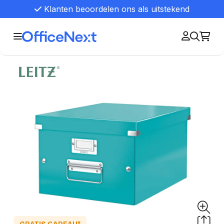
Klanten beoordelen ons als uitstekend