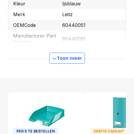
Kleur
Ijsblauw
Merk
Leitz
OEMCode
60440051
Manufacturer Part
60440051
Number
GTIN
4002432103799
Toon meer
Productformaat
Lengte
375 mm
Breedte
280 mm
Hoogte
35 mm
Gewicht
958 g
Verpakking
PER 5 TE BESTELLEN
GRATIS CADEAU*