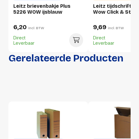
Leitz brievenbakje Plus
Leitz tijdschrifte
5226 WOW ijsblauw
Wow Click & Store
Per stuk
6,20
9,69
Hoeveelheid:
1 stuk
incl. BTW
incl. BTW
Direct
Direct
Breedte:
280 millimeter
Leverbaar
Leverbaar
Hoogte:
35 millimeter
Gerelateerde Producten
Lengte:
375 millimeter
Gewicht:
958 gram
Per doos
Hoeveelheid:
6 stuks
Breedte:
255 millimeter
Hoogte:
308 millimeter
Lengte:
401 millimeter