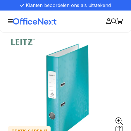
Klanten beoordelen ons als uitstekend