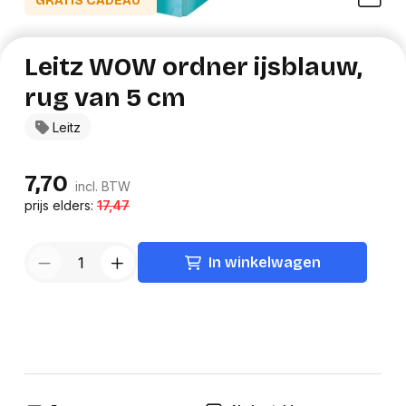
GRATIS CADEAU*
Leitz WOW ordner ijsblauw,
rug van 5 cm
Leitz
7,70
incl. BTW
prijs elders:
17,47
In winkelwagen