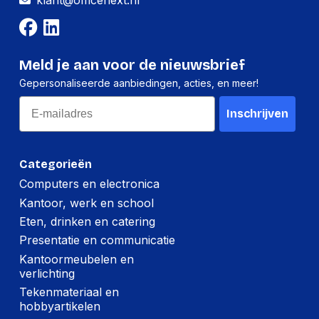
klant@officenext.nl
Hoeveelheid:
10 stuks
Breedte:
177 millimeter
Hoogte:
341 millimeter
Meld je aan voor de nieuwsbrief
Lengte:
554 millimeter
Gepersonaliseerde aanbiedingen, acties, en meer!
Email
Gewicht:
5038 gram
Inschrijven
Categorieën
Computers en electronica
Kantoor, werk en school
Eten, drinken en catering
Presentatie en communicatie
Kantoormeubelen en
verlichting
Tekenmateriaal en
hobbyartikelen