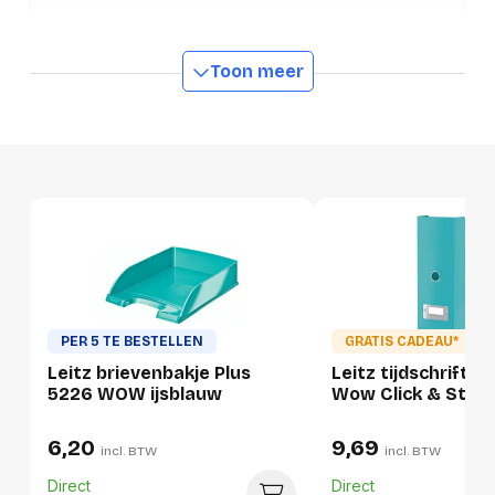
Kleur
Ijsblauw
Toon meer
Ecolabel 1
FSC Mix
Merk
Leitz
OEMCode
10060051
Manufacturer Part
10060051
Number
Ecologisch
Ja
Rugbreedte Detail
5 cm
GTIN
4002432104062
PER 5 TE BESTELLEN
GRATIS CADEAU*
Leitz brievenbakje Plus
Leitz tijdschrifte
5226 WOW ijsblauw
Wow Click & Store
Productformaat
Lengte
325 mm
6,20
9,69
incl. BTW
incl. BTW
Breedte
80 mm
Direct
Direct