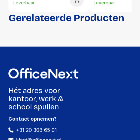
Leverbaar
Leverbaar
Hoogte
100 mm
Gerelateerde Producten
Gewicht
472 g
Verpakking
Per stuk
Hoeveelheid:
1 stuk
Breedte:
80 millimeter
Hét adres voor
Hoogte:
100 millimeter
kantoor, werk &
Lengte:
325 millimeter
school spullen
Gewicht:
472 gram
Contact opnemen?
+31 20 308 65 01
Per doos