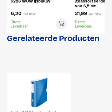
5226 WOW ijsblauw
geassorteerde kle
van 6,5 cm
Hoogte
100 mm
6,20
21,99
incl. BTW
incl. BTW
Gewicht
569 g
Direct
Direct
Leverbaar
Leverbaar
Verpakking
Gerelateerde Producten
Per stuk
Hoeveelheid:
1 stuk
Breedte:
120 millimeter
Hoogte:
100 millimeter
Lengte:
325 millimeter
Gewicht:
569 gram
Per doos