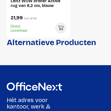
Leitz WOW ordner Active
Hoeveelheid:
5 stuks
rug van 8,2 cm, blauw
Breedte:
330 millimeter
21,99
incl. BTW
Hoogte:
120 millimeter
Direct
Lengte:
550 millimeter
Leverbaar
Gewicht:
2780 gram
Alternatieve Producten
Hét adres voor
kantoor, werk &