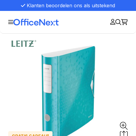
Klanten beoordelen ons als uitstekend