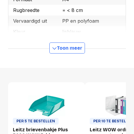
Rugbreedte
= < 8 cm
Vervaardigd uit
PP en polyfoam
Kleur
Ijsblauw
Merk
Leitz
Toon meer
OEMCode
11060051
Manufacturer Part
11060051
Number
Rugbreedte Detail
7.5 cm
GTIN
4002432105281
Productformaat
Lengte
325 mm
PER 5 TE BESTELLEN
PER 10 TE BESTELLEN
Leitz brievenbakje Plus
Leitz WOW ordner 
Breedte
120 mm