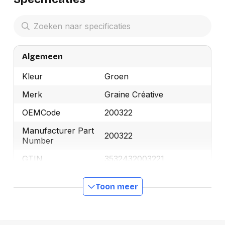
Algemeen
Kleur
Groen
Merk
Graine Créative
OEMCode
200322
Manufacturer Part
200322
Number
GTIN
3532432003221
Toon meer
Productformaat
Lengte
110 mm