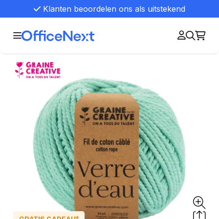
Klanten beoordelen ons als uitstekend