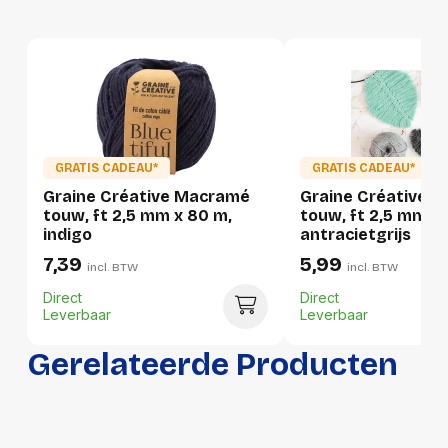
Breedte
110 mm
Hoogte
90 mm
Gewicht
190 g
Verpakking
GRATIS CADEAU*
GRATIS CADEAU*
Per stuk
Graine Créative Macramé
Graine Créative 
touw, ft 2,5 mm x 80 m,
touw, ft 2,5 mm x
Hoeveelheid:
1 stuk
indigo
antracietgrijs
7,39
5,99
Breedte:
110 millimeter
incl. BTW
incl. BTW
Direct
Direct
Hoogte:
90 millimeter
Leverbaar
Leverbaar
Lengte:
110 millimeter
Gerelateerde Producten
Gewicht:
190 gram